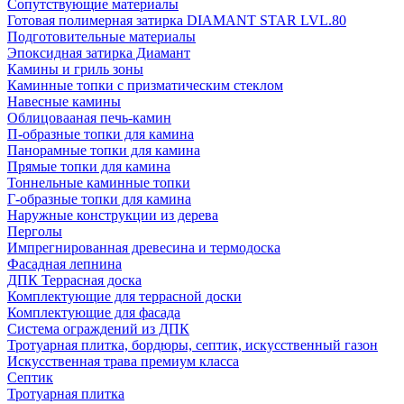
Сопутствующие материалы
Готовая полимерная затирка DIAMANT STAR LVL.80
Подготовительные материалы
Эпоксидная затирка Диамант
Камины и гриль зоны
Каминные топки с призматическим стеклом
Навесные камины
Облицовааная печь-камин
П-образные топки для камина
Панорамные топки для камина
Прямые топки для камина
Тоннельные каминные топки
Г-образные топки для камина
Наружные конструкции из дерева
Перголы
Импрегнированная древесина и термодоска
Фасадная лепнина
ДПК Террасная доска
Комплектующие для террасной доски
Комплектующие для фасада
Система ограждений из ДПК
Тротуарная плитка, бордюры, септик, искусственный газон
Искусственная трава премиум класса
Септик
Тротуарная плитка