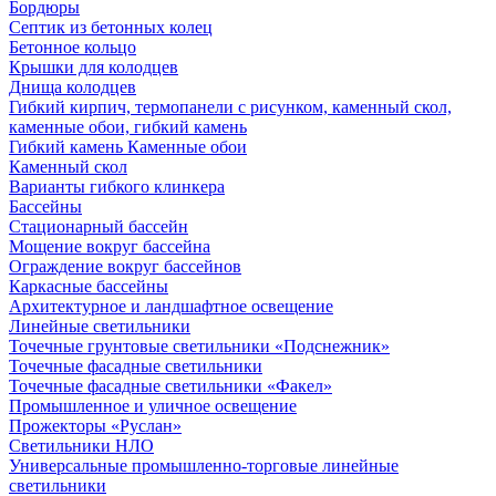
Бордюры
Септик из бетонных колец
Бетонное кольцо
Крышки для колодцев
Днища колодцев
Гибкий кирпич, термопанели с рисунком, каменный скол,
каменные обои, гибкий камень
Гибкий камень Каменные обои
Каменный скол
Варианты гибкого клинкера
Бассейны
Стационарный бассейн
Мощение вокруг бассейна
Ограждение вокруг бассейнов
Каркасные бассейны
Архитектурное и ландшафтное освещение
Линейные светильники
Точечные грунтовые светильники «Подснежник»
Точечные фасадные светильники
Точечные фасадные светильники «Факел»
Промышленное и уличное освещение
Прожекторы «Руслан»
Светильники НЛО
Универсальные промышленно-торговые линейные
светильники