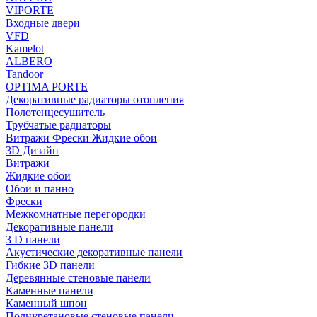
VIPORTE
Входные двери
VFD
Kamelot
ALBERO
Tandoor
OPTIMA PORTE
Декоративные радиаторы отопления
Полотенцесушитель
Трубчатые радиаторы
Витражи Фрески Жидкие обои
3D Дизайн
Витражи
Жидкие обои
Обои и панно
Фрески
Межкомнатные перегородки
Декоративные панели
3 D панели
Акустические декоративные панели
Гибкие 3D панели
Деревянные стеновые панели
Каменные панели
Каменный шпон
Полиуретановые стеновые панели