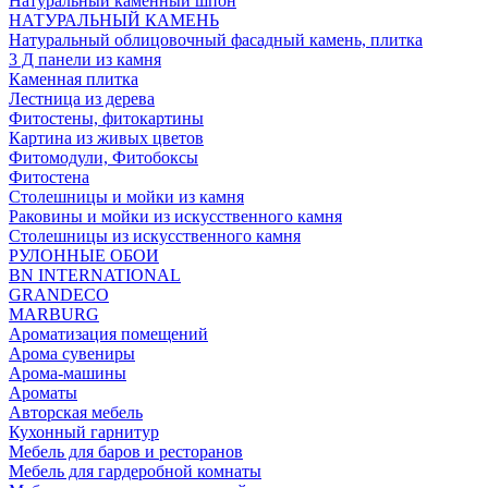
Натуральный каменный шпон
НАТУРАЛЬНЫЙ КАМЕНЬ
Натуральный облицовочный фасадный камень, плитка
3 Д панели из камня
Каменная плитка
Лестница из дерева
Фитостены, фитокартины
Картина из живых цветов
Фитомодули, Фитобоксы
Фитостена
Столешницы и мойки из камня
Раковины и мойки из искусственного камня
Столешницы из искусственного камня
РУЛОННЫЕ ОБОИ
BN INTERNATIONAL
GRANDECO
MARBURG
Ароматизация помещений
Арома сувениры
Арома-машины
Ароматы
Авторская мебель
Кухонный гарнитур
Мебель для баров и ресторанов
Мебель для гардеробной комнаты