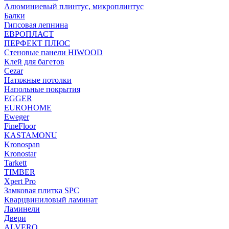
Алюминиевый плинтус, микроплинтус
Балки
Гипсовая лепнина
ЕВРОПЛАСТ
ПЕРФЕКТ ПЛЮС
Стеновые панели HIWOOD
Клей для багетов
Cezar
Натяжные потолки
Напольные покрытия
EGGER
EUROHOME
Eweger
FineFloor
KASTAMONU
Kronospan
Kronostar
Tarkett
TIMBER
Xpert Pro
Замковая плитка SPC
Кварцвиниловый ламинат
Ламинели
Двери
ALVERO