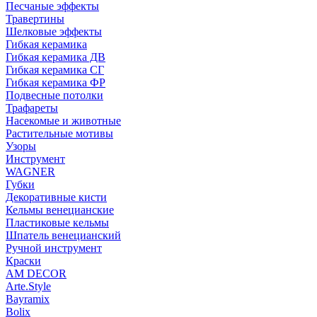
Песчаные эффекты
Травертины
Шелковые эффекты
Гибкая керамика
Гибкая керамика ДВ
Гибкая керамика СГ
Гибкая керамика ФР
Подвесные потолки
Трафареты
Насекомые и животные
Растительные мотивы
Узоры
Инструмент
WAGNER
Губки
Декоративные кисти
Кельмы венецианские
Пластиковые кельмы
Шпатель венецианский
Ручной инструмент
Краски
AM DECOR
Arte.Style
Bayramix
Bolix