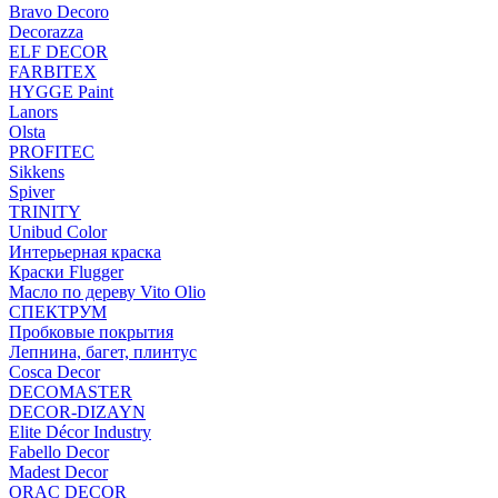
Bravo Decoro
Decorazza
ELF DECOR
FARBITEX
HYGGE Paint
Lanors
Olsta
PROFITEC
Sikkens
Spiver
TRINITY
Unibud Color
Интерьерная краска
Краски Flugger
Масло по дереву Vito Olio
СПЕКТРУМ
Пробковые покрытия
Лепнина, багет, плинтус
Cosca Decor
DECOMASTER
DECOR-DIZAYN
Elite Décor Industry
Fabello Decor
Madest Decor
ORAC DECOR