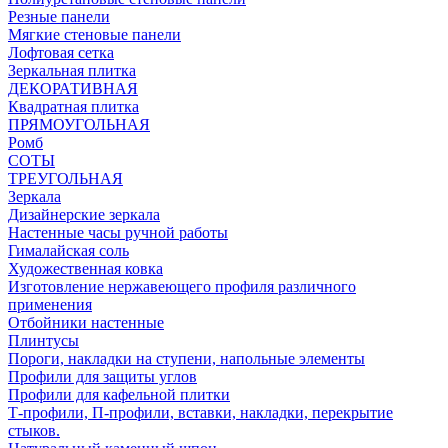
Резные панели
Мягкие стеновые панели
Лофтовая сетка
Зеркальная плитка
ДЕКОРАТИВНАЯ
Квадратная плитка
ПРЯМОУГОЛЬНАЯ
Ромб
СОТЫ
ТРЕУГОЛЬНАЯ
Зеркала
Дизайнерские зеркала
Настенные часы ручной работы
Гималайская соль
Художественная ковка
Изготовление нержавеющего профиля различного
применения
Отбойники настенные
Плинтусы
Пороги, накладки на ступени, напольные элементы
Профили для защиты углов
Профили для кафельной плитки
Т-профили, П-профили, вставки, накладки, перекрытие
стыков.