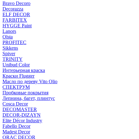
Bravo Decoro
Decorazza
ELF DECOR
FARBITEX
HYGGE Paint
Lanors
Olsta
PROFITEC
Sikkens
Spiver
TRINITY
Unibud Color
Интерьерная краска
Краски Flugger
Масло по дереву Vito Olio
СПЕКТРУМ
Пробковые покрытия
Лепнина, багет, плинтус
Cosca Decor
DECOMASTER
DECOR-DIZAYN
Elite Décor Industry
Fabello Decor
Madest Decor
ORAC DECOR