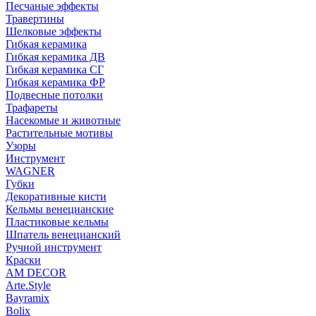
Песчаные эффекты
Травертины
Шелковые эффекты
Гибкая керамика
Гибкая керамика ДВ
Гибкая керамика СГ
Гибкая керамика ФР
Подвесные потолки
Трафареты
Насекомые и животные
Растительные мотивы
Узоры
Инструмент
WAGNER
Губки
Декоративные кисти
Кельмы венецианские
Пластиковые кельмы
Шпатель венецианский
Ручной инструмент
Краски
AM DECOR
Arte.Style
Bayramix
Bolix