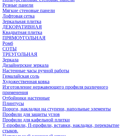
Резные панели
Мягкие стеновые панели
Лофтовая сетка
Зеркальная плитка
ДЕКОРАТИВНАЯ
Квадратная плитка
ПРЯМОУГОЛЬНАЯ
Ромб
СОТЫ
ТРЕУГОЛЬНАЯ
Зеркала
Дизайнерские зеркала
Настенные часы ручной работы
Гималайская соль
Художественная ковка
Изготовление нержавеющего профиля различного
применения
Отбойники настенные
Плинтусы
Пороги, накладки на ступени, напольные элементы
Профили для защиты углов
Профили для кафельной плитки
Т-профили, П-профили, вставки, накладки, перекрытие
стыков.