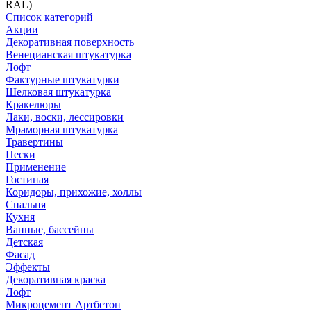
RAL)
Список категорий
Акции
Декоративная поверхность
Венецианская штукатурка
Лофт
Фактурные штукатурки
Шелковая штукатурка
Кракелюры
Лаки, воски, лессировки
Мраморная штукатурка
Травертины
Пески
Применение
Гостиная
Коридоры, прихожие, холлы
Спальня
Кухня
Ванные, бассейны
Детская
Фасад
Эффекты
Декоративная краска
Лофт
Микроцемент Артбетон