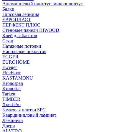
Алюминиевый плинтус, микроплинтус
Балки
Гипсовая лепнина
ЕВРОПЛАСТ
ПЕРФЕКТ ПЛЮС
Стеновые панели HIWOOD
Клей для багетов
Cezar
Натяжные потолки
Напольные покрытия
EGGER
EUROHOME
Eweger
FineFloor
KASTAMONU
Kronospan
Kronostar
Tarkett
TIMBER
Xpert Pro
Замковая плитка SPC
Кварцвиниловый ламинат
Ламинели
Двери
ALVERO