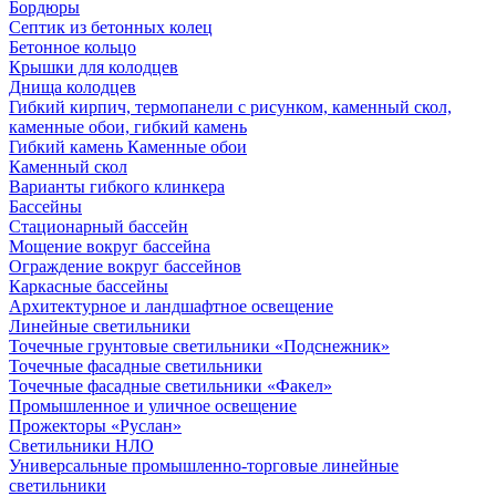
Бордюры
Септик из бетонных колец
Бетонное кольцо
Крышки для колодцев
Днища колодцев
Гибкий кирпич, термопанели с рисунком, каменный скол,
каменные обои, гибкий камень
Гибкий камень Каменные обои
Каменный скол
Варианты гибкого клинкера
Бассейны
Стационарный бассейн
Мощение вокруг бассейна
Ограждение вокруг бассейнов
Каркасные бассейны
Архитектурное и ландшафтное освещение
Линейные светильники
Точечные грунтовые светильники «Подснежник»
Точечные фасадные светильники
Точечные фасадные светильники «Факел»
Промышленное и уличное освещение
Прожекторы «Руслан»
Светильники НЛО
Универсальные промышленно-торговые линейные
светильники