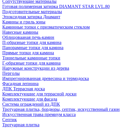
Сопутствующие материалы
Готовая полимерная затирка DIAMANT STAR LVL.80
Подготовительные материалы
Эпоксидная затирка Диамант
Камины и гриль зоны
Каминные топки с призматическим стеклом
Навесные камины
Облицовааная печь-камин
П-образные топки для камина
Панорамные топки для камина
Прямые топки для камина
Тоннельные каминные топки
Г-образные топки для камина
Наружные конструкции из дерева
Перголы
Импрегнированная древесина и термодоска
Фасадная лепнина
ДПК Террасная доска
Комплектующие для террасной доски
Комплектующие для фасада
Система ограждений из ДПК
Тротуарная плитка, бордюры, септик, искусственный газон
Искусственная трава премиум класса
Септик
Тротуарная плитка