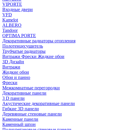
VIPORTE
Входные двери
VFD
Kamelot
ALBERO
Tandoor
OPTIMA PORTE
Декоративные радиаторы отопления
Полотенцесушитель
Трубчатые радиаторы
Витражи Фрески Жидкие обои
3D Дизайн
Витражи
Жидкие обои
Обои и панно
Фрески
Межкомнатные перегородки
Декоративные панели
3 D панели
Акустические декоративные панели
Гибкие 3D панели
Деревянные стеновые панели
Каменные панели
Каменный шпон
Полиуретановые стеновые панели