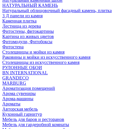
Натуральный каменный шпон
НАТУРАЛЬНЫЙ КАМЕНЬ
Натуральный облицовочный фасадный камень, плитка
3 Д панели из камня
Каменная плитка
Лестница из дерева
Фитостены, фитокартины
Картина из живых цветов
Фитомодули, Фитобоксы
Фитостена
Столешницы и мойки из камня
Раковины и мойки из искусственного камня
Столешницы из искусственного камня
РУЛОННЫЕ ОБОИ
BN INTERNATIONAL
GRANDECO
MARBURG
Ароматизация помещений
Арома сувениры
Арома-машины
Ароматы
Авторская мебель
Кухонный гарнитур
Мебель для баров и ресторанов
Мебель для гардеробной комнаты