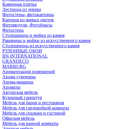
Каменная плитка
Лестница из дерева
Фитостены, фитокартины
Картина из живых цветов
Фитомодули, Фитобоксы
Фитостена
Столешницы и мойки из камня
Раковины и мойки из искусственного камня
Столешницы из искусственного камня
РУЛОННЫЕ ОБОИ
BN INTERNATIONAL
GRANDECO
MARBURG
Ароматизация помещений
Арома сувениры
Арома-машины
Ароматы
Авторская мебель
Кухонный гарнитур
Мебель для баров и ресторанов
Мебель для гардеробной комнаты
Мебель для спальни и гостиной
Офисная мебель
Мебель для ванной комнаты
Элитная мебель