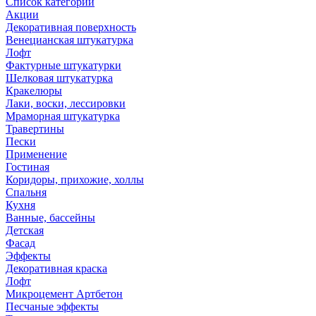
Список категорий
Акции
Декоративная поверхность
Венецианская штукатурка
Лофт
Фактурные штукатурки
Шелковая штукатурка
Кракелюры
Лаки, воски, лессировки
Мраморная штукатурка
Травертины
Пески
Применение
Гостиная
Коридоры, прихожие, холлы
Спальня
Кухня
Ванные, бассейны
Детская
Фасад
Эффекты
Декоративная краска
Лофт
Микроцемент Артбетон
Песчаные эффекты