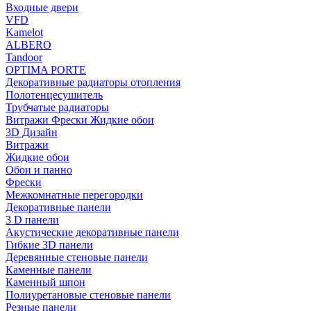
Входные двери
VFD
Kamelot
ALBERO
Tandoor
OPTIMA PORTE
Декоративные радиаторы отопления
Полотенцесушитель
Трубчатые радиаторы
Витражи Фрески Жидкие обои
3D Дизайн
Витражи
Жидкие обои
Обои и панно
Фрески
Межкомнатные перегородки
Декоративные панели
3 D панели
Акустические декоративные панели
Гибкие 3D панели
Деревянные стеновые панели
Каменные панели
Каменный шпон
Полиуретановые стеновые панели
Резные панели