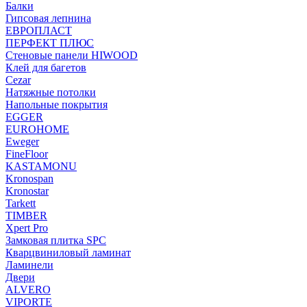
Балки
Гипсовая лепнина
ЕВРОПЛАСТ
ПЕРФЕКТ ПЛЮС
Стеновые панели HIWOOD
Клей для багетов
Cezar
Натяжные потолки
Напольные покрытия
EGGER
EUROHOME
Eweger
FineFloor
KASTAMONU
Kronospan
Kronostar
Tarkett
TIMBER
Xpert Pro
Замковая плитка SPC
Кварцвиниловый ламинат
Ламинели
Двери
ALVERO
VIPORTE