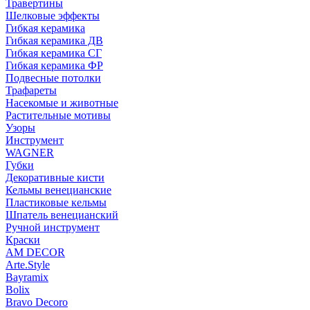
Травертины
Шелковые эффекты
Гибкая керамика
Гибкая керамика ДВ
Гибкая керамика СГ
Гибкая керамика ФР
Подвесные потолки
Трафареты
Насекомые и животные
Растительные мотивы
Узоры
Инструмент
WAGNER
Губки
Декоративные кисти
Кельмы венецианские
Пластиковые кельмы
Шпатель венецианский
Ручной инструмент
Краски
AM DECOR
Arte.Style
Bayramix
Bolix
Bravo Decoro