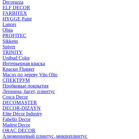
Decorazza
ELF DECOR
FARBITEX
HYGGE Paint
Lanors
Olsta
PROFITEC
Sikkens
Spiver
TRINITY
Unibud Color
Интерьерная краска
Краски Flugger
Масло по дереву Vito Olio
СПЕКТРУМ
Пробковые покрытия
Лепнина, багет, плинтус
Cosca Decor
DECOMASTER
DECOR-DIZAYN
Elite Décor Industry
Fabello Decor
Madest Decor
ORAC DECOR
Алюминиевый плинтус, микроплинтус