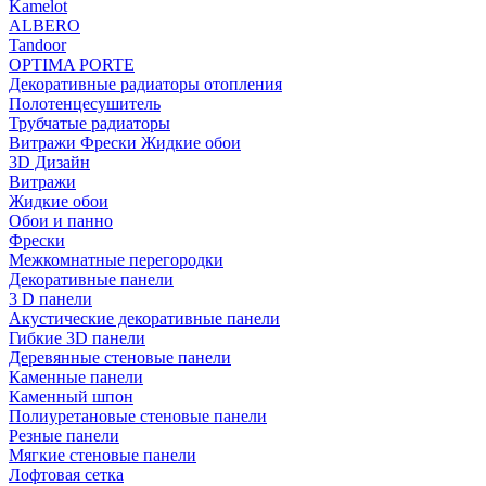
Kamelot
ALBERO
Tandoor
OPTIMA PORTE
Декоративные радиаторы отопления
Полотенцесушитель
Трубчатые радиаторы
Витражи Фрески Жидкие обои
3D Дизайн
Витражи
Жидкие обои
Обои и панно
Фрески
Межкомнатные перегородки
Декоративные панели
3 D панели
Акустические декоративные панели
Гибкие 3D панели
Деревянные стеновые панели
Каменные панели
Каменный шпон
Полиуретановые стеновые панели
Резные панели
Мягкие стеновые панели
Лофтовая сетка