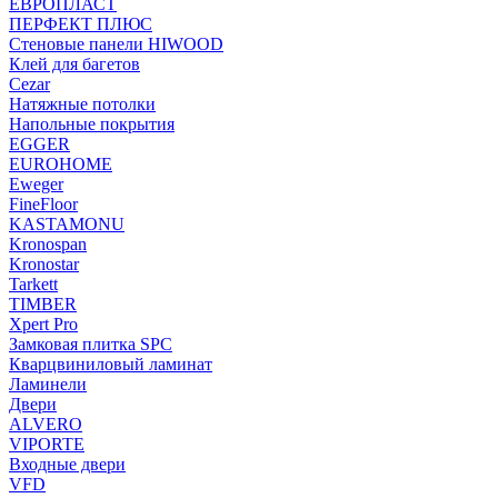
ЕВРОПЛАСТ
ПЕРФЕКТ ПЛЮС
Стеновые панели HIWOOD
Клей для багетов
Cezar
Натяжные потолки
Напольные покрытия
EGGER
EUROHOME
Eweger
FineFloor
KASTAMONU
Kronospan
Kronostar
Tarkett
TIMBER
Xpert Pro
Замковая плитка SPC
Кварцвиниловый ламинат
Ламинели
Двери
ALVERO
VIPORTE
Входные двери
VFD