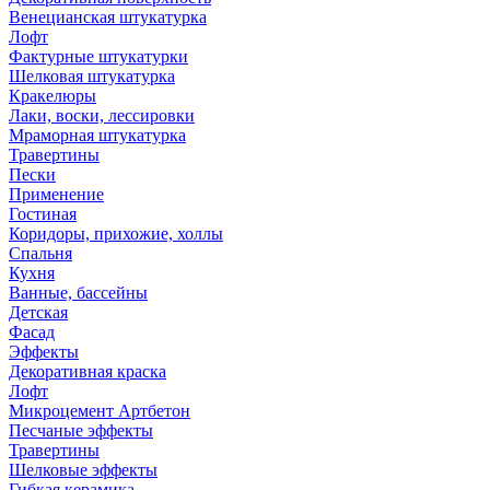
Венецианская штукатурка
Лофт
Фактурные штукатурки
Шелковая штукатурка
Кракелюры
Лаки, воски, лессировки
Мраморная штукатурка
Травертины
Пески
Применение
Гостиная
Коридоры, прихожие, холлы
Спальня
Кухня
Ванные, бассейны
Детская
Фасад
Эффекты
Декоративная краска
Лофт
Микроцемент Артбетон
Песчаные эффекты
Травертины
Шелковые эффекты
Гибкая керамика