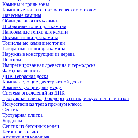
Камины и гриль зоны
Каминные топки с призматическим стеклом
Навесные камины
Облицовааная печь-камин
П-образные топки для камина
Панорамные топки для камина
Прямые топки для камина
Тоннельные каминные топки
Г-образные топки для камина
Наружные конструкции из дерева
Перголы
Импрегнированная древесина и термодоска
Фасадная лепнина
ДПК Террасная доска
Комплектующие для террасной доски
Комплектующие для фасада
Система ограждений из ДПК
Тротуарная плитка, бордюры, септик, искусственный газон
Искусственная трава премиум класса
Септик
Тротуарная плитка
Бордюры
Септик из бетонных колец
Бетонное кольцо
Крышки для колодцев