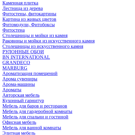
Каменная плитка
Лестница из дерева
Фитостены, фитокартины
Картина из живых цветов
Фитомодули, Фитобоксы
Фитостена
Столешницы и мойки из камня
Раковины и мойки из искусственного камня
Столешницы из искусственного камня
РУЛОННЫЕ ОБОИ
BN INTERNATIONAL
GRANDECO
MARBURG
Ароматизация помещений
Арома сувениры
Арома-машины
Ароматы
Авторская мебель
Кухонный гарнитур
Мебель для баров и ресторанов
Мебель для гардеробной комнаты
Мебель для спальни и гостиной
Офисная мебель
Мебель для ванной комнаты
Элитная мебель