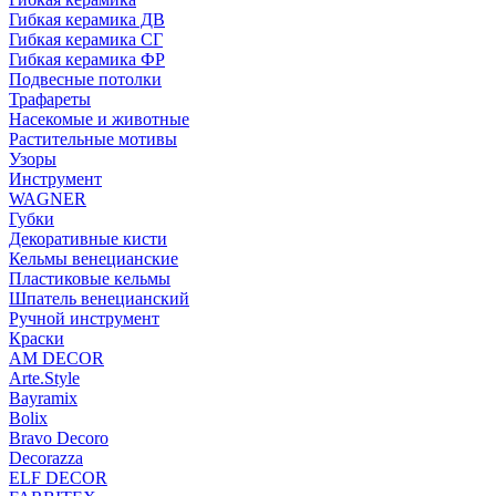
Гибкая керамика ДВ
Гибкая керамика СГ
Гибкая керамика ФР
Подвесные потолки
Трафареты
Насекомые и животные
Растительные мотивы
Узоры
Инструмент
WAGNER
Губки
Декоративные кисти
Кельмы венецианские
Пластиковые кельмы
Шпатель венецианский
Ручной инструмент
Краски
AM DECOR
Arte.Style
Bayramix
Bolix
Bravo Decoro
Decorazza
ELF DECOR