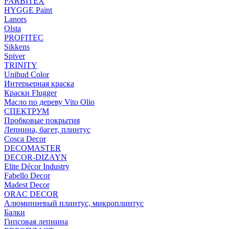
FARBITEX
HYGGE Paint
Lanors
Olsta
PROFITEC
Sikkens
Spiver
TRINITY
Unibud Color
Интерьерная краска
Краски Flugger
Масло по дереву Vito Olio
СПЕКТРУМ
Пробковые покрытия
Лепнина, багет, плинтус
Cosca Decor
DECOMASTER
DECOR-DIZAYN
Elite Décor Industry
Fabello Decor
Madest Decor
ORAC DECOR
Алюминиевый плинтус, микроплинтус
Балки
Гипсовая лепнина