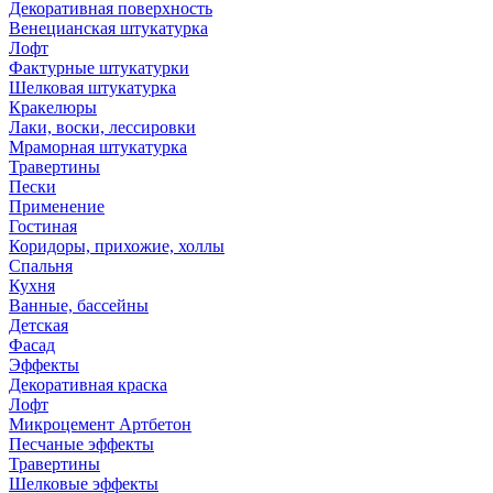
Декоративная поверхность
Венецианская штукатурка
Лофт
Фактурные штукатурки
Шелковая штукатурка
Кракелюры
Лаки, воски, лессировки
Мраморная штукатурка
Травертины
Пески
Применение
Гостиная
Коридоры, прихожие, холлы
Спальня
Кухня
Ванные, бассейны
Детская
Фасад
Эффекты
Декоративная краска
Лофт
Микроцемент Артбетон
Песчаные эффекты
Травертины
Шелковые эффекты