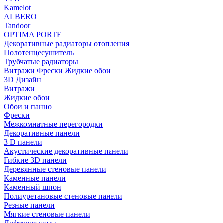
Kamelot
ALBERO
Tandoor
OPTIMA PORTE
Декоративные радиаторы отопления
Полотенцесушитель
Трубчатые радиаторы
Витражи Фрески Жидкие обои
3D Дизайн
Витражи
Жидкие обои
Обои и панно
Фрески
Межкомнатные перегородки
Декоративные панели
3 D панели
Акустические декоративные панели
Гибкие 3D панели
Деревянные стеновые панели
Каменные панели
Каменный шпон
Полиуретановые стеновые панели
Резные панели
Мягкие стеновые панели
Лофтовая сетка