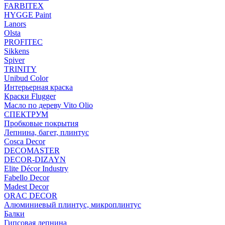
FARBITEX
HYGGE Paint
Lanors
Olsta
PROFITEC
Sikkens
Spiver
TRINITY
Unibud Color
Интерьерная краска
Краски Flugger
Масло по дереву Vito Olio
СПЕКТРУМ
Пробковые покрытия
Лепнина, багет, плинтус
Cosca Decor
DECOMASTER
DECOR-DIZAYN
Elite Décor Industry
Fabello Decor
Madest Decor
ORAC DECOR
Алюминиевый плинтус, микроплинтус
Балки
Гипсовая лепнина