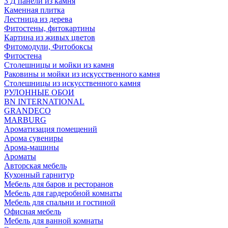
3 Д панели из камня
Каменная плитка
Лестница из дерева
Фитостены, фитокартины
Картина из живых цветов
Фитомодули, Фитобоксы
Фитостена
Столешницы и мойки из камня
Раковины и мойки из искусственного камня
Столешницы из искусственного камня
РУЛОННЫЕ ОБОИ
BN INTERNATIONAL
GRANDECO
MARBURG
Ароматизация помещений
Арома сувениры
Арома-машины
Ароматы
Авторская мебель
Кухонный гарнитур
Мебель для баров и ресторанов
Мебель для гардеробной комнаты
Мебель для спальни и гостиной
Офисная мебель
Мебель для ванной комнаты