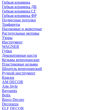
Гибкая керамика
Гибкая керамика ДВ
Гибкая керамика СГ
Гибкая керамика ФР
Подвесные потолки
Трафареты
Насекомые и животные
Растительные мотивы
Узоры
Инструмент
WAGNER
Губки
Декоративные кисти
Кельмы венецианские
Пластиковые кельмы
Шпатель венецианский
Ручной инструмент
Краски
AM DECOR
Arte.Style
Bayramix
Bolix
Bravo Decoro
Decorazza
ELF DECOR