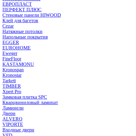
ЕВРОПЛАСТ
ПЕРФЕКТ ПЛЮС
Стеновые панели HIWOOD
Клей для багетов
Cezar
Натяжные потолки
Напольные покрытия
EGGER
EUROHOME
Eweger
FineFloor
KASTAMONU
Kronospan
Kronostar
Tarkett
TIMBER
Xpert Pro
Замковая плитка SPC
Кварцвиниловый ламинат
Ламинели
Двери
ALVERO
VIPORTE
Входные двери
VFD