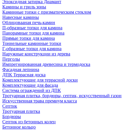
Эпоксидная затирка Диамант
Камины и гриль зоны
Каминные топки с призматическим стеклом
Навесные камины
Облицовааная печь-камин
П-образные топки для камина
Панорамные топки для камина
Прямые топки для камина
Тоннельные каминные топки
Г-образные топки для камина
Наружные конструкции из дерева
Перголы
Импрегнированная древесина и термодоска
Фасадная лепнина
ДПК Террасная доска
Комплектующие для террасной доски
Комплектующие для фасада
Система ограждений из ДПК
Тротуарная плитка, бордюры, септик, искусственный газон
Искусственная трава премиум класса
Септик
Тротуарная плитка
Бордюры
Септик из бетонных колец
Бетонное кольцо