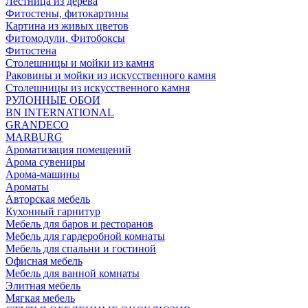
Лестница из дерева
Фитостены, фитокартины
Картина из живых цветов
Фитомодули, Фитобоксы
Фитостена
Столешницы и мойки из камня
Раковины и мойки из искусственного камня
Столешницы из искусственного камня
РУЛОННЫЕ ОБОИ
BN INTERNATIONAL
GRANDECO
MARBURG
Ароматизация помещений
Арома сувениры
Арома-машины
Ароматы
Авторская мебель
Кухонный гарнитур
Мебель для баров и ресторанов
Мебель для гардеробной комнаты
Мебель для спальни и гостиной
Офисная мебель
Мебель для ванной комнаты
Элитная мебель
Мягкая мебель