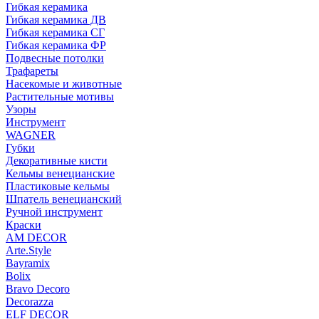
Гибкая керамика
Гибкая керамика ДВ
Гибкая керамика СГ
Гибкая керамика ФР
Подвесные потолки
Трафареты
Насекомые и животные
Растительные мотивы
Узоры
Инструмент
WAGNER
Губки
Декоративные кисти
Кельмы венецианские
Пластиковые кельмы
Шпатель венецианский
Ручной инструмент
Краски
AM DECOR
Arte.Style
Bayramix
Bolix
Bravo Decoro
Decorazza
ELF DECOR