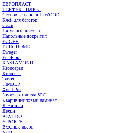
ЕВРОПЛАСТ
ПЕРФЕКТ ПЛЮС
Стеновые панели HIWOOD
Клей для багетов
Cezar
Натяжные потолки
Напольные покрытия
EGGER
EUROHOME
Eweger
FineFloor
KASTAMONU
Kronospan
Kronostar
Tarkett
TIMBER
Xpert Pro
Замковая плитка SPC
Кварцвиниловый ламинат
Ламинели
Двери
ALVERO
VIPORTE
Входные двери
VFD