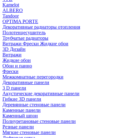
Kamelot
ALBERO
Tandoor
OPTIMA PORTE
Декоративные радиаторы отопления
Полотенцесушитель
Трубчатые радиаторы
Витражи Фрески Жидкие обои
3D Дизайн
Витражи
Жидкие обои
Обои и панно
Фрески
Межкомнатные перегородки
Декоративные панели
3 D панели
Акустические декоративные панели
Гибкие 3D панели
Деревянные стеновые панели
Каменные панели
Каменный шпон
Полиуретановые стеновые панели
Резные панели
Мягкие стеновые панели
Лофтовая сетка