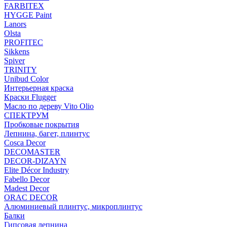
FARBITEX
HYGGE Paint
Lanors
Olsta
PROFITEC
Sikkens
Spiver
TRINITY
Unibud Color
Интерьерная краска
Краски Flugger
Масло по дереву Vito Olio
СПЕКТРУМ
Пробковые покрытия
Лепнина, багет, плинтус
Cosca Decor
DECOMASTER
DECOR-DIZAYN
Elite Décor Industry
Fabello Decor
Madest Decor
ORAC DECOR
Алюминиевый плинтус, микроплинтус
Балки
Гипсовая лепнина