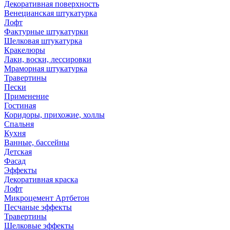
Декоративная поверхность
Венецианская штукатурка
Лофт
Фактурные штукатурки
Шелковая штукатурка
Кракелюры
Лаки, воски, лессировки
Мраморная штукатурка
Травертины
Пески
Применение
Гостиная
Коридоры, прихожие, холлы
Спальня
Кухня
Ванные, бассейны
Детская
Фасад
Эффекты
Декоративная краска
Лофт
Микроцемент Артбетон
Песчаные эффекты
Травертины
Шелковые эффекты