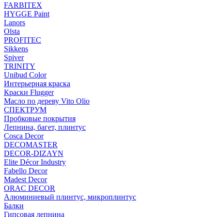
FARBITEX
HYGGE Paint
Lanors
Olsta
PROFITEC
Sikkens
Spiver
TRINITY
Unibud Color
Интерьерная краска
Краски Flugger
Масло по дереву Vito Olio
СПЕКТРУМ
Пробковые покрытия
Лепнина, багет, плинтус
Cosca Decor
DECOMASTER
DECOR-DIZAYN
Elite Décor Industry
Fabello Decor
Madest Decor
ORAC DECOR
Алюминиевый плинтус, микроплинтус
Балки
Гипсовая лепнина