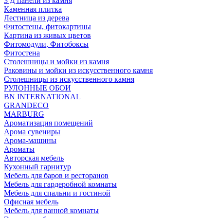
3 Д панели из камня
Каменная плитка
Лестница из дерева
Фитостены, фитокартины
Картина из живых цветов
Фитомодули, Фитобоксы
Фитостена
Столешницы и мойки из камня
Раковины и мойки из искусственного камня
Столешницы из искусственного камня
РУЛОННЫЕ ОБОИ
BN INTERNATIONAL
GRANDECO
MARBURG
Ароматизация помещений
Арома сувениры
Арома-машины
Ароматы
Авторская мебель
Кухонный гарнитур
Мебель для баров и ресторанов
Мебель для гардеробной комнаты
Мебель для спальни и гостиной
Офисная мебель
Мебель для ванной комнаты