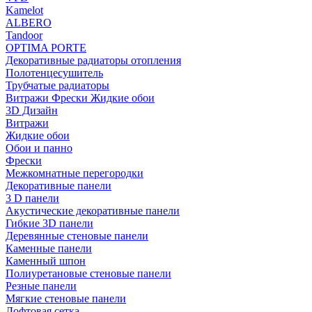
Kamelot
ALBERO
Tandoor
OPTIMA PORTE
Декоративные радиаторы отопления
Полотенцесушитель
Трубчатые радиаторы
Витражи Фрески Жидкие обои
3D Дизайн
Витражи
Жидкие обои
Обои и панно
Фрески
Межкомнатные перегородки
Декоративные панели
3 D панели
Акустические декоративные панели
Гибкие 3D панели
Деревянные стеновые панели
Каменные панели
Каменный шпон
Полиуретановые стеновые панели
Резные панели
Мягкие стеновые панели
Лофтовая сетка