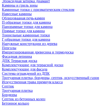
Эпоксидная затирка Диамант
Камины и гриль зоны
Каминные топки с призматическим стеклом
Навесные камины
Облицовааная печь-камин
П-образные топки для камина
Панорамные топки для камина
Прямые топки для камина
Тоннельные каминные топки
Г-образные топки для камина
Наружные конструкции из дерева
Перголы
Импрегнированная древесина и термодоска
Фасадная лепнина
ДПК Террасная доска
Комплектующие для террасной доски
Комплектующие для фасада
Система ограждений из ДПК
Тротуарная плитка, бордюры, септик, искусственный газон
Искусственная трава премиум класса
Септик
Тротуарная плитка
Бордюры
Септик из бетонных колец
Бетонное кольцо