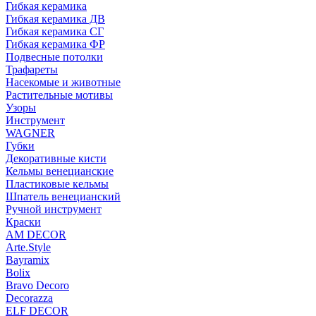
Гибкая керамика
Гибкая керамика ДВ
Гибкая керамика СГ
Гибкая керамика ФР
Подвесные потолки
Трафареты
Насекомые и животные
Растительные мотивы
Узоры
Инструмент
WAGNER
Губки
Декоративные кисти
Кельмы венецианские
Пластиковые кельмы
Шпатель венецианский
Ручной инструмент
Краски
AM DECOR
Arte.Style
Bayramix
Bolix
Bravo Decoro
Decorazza
ELF DECOR