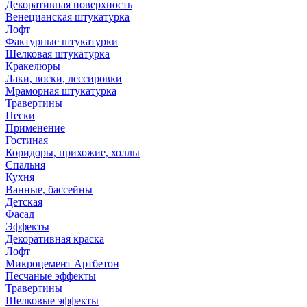
Декоративная поверхность
Венецианская штукатурка
Лофт
Фактурные штукатурки
Шелковая штукатурка
Кракелюры
Лаки, воски, лессировки
Мраморная штукатурка
Травертины
Пески
Применение
Гостиная
Коридоры, прихожие, холлы
Спальня
Кухня
Ванные, бассейны
Детская
Фасад
Эффекты
Декоративная краска
Лофт
Микроцемент Артбетон
Песчаные эффекты
Травертины
Шелковые эффекты