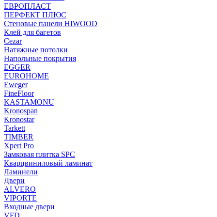
ЕВРОПЛАСТ
ПЕРФЕКТ ПЛЮС
Стеновые панели HIWOOD
Клей для багетов
Cezar
Натяжные потолки
Напольные покрытия
EGGER
EUROHOME
Eweger
FineFloor
KASTAMONU
Kronospan
Kronostar
Tarkett
TIMBER
Xpert Pro
Замковая плитка SPC
Кварцвиниловый ламинат
Ламинели
Двери
ALVERO
VIPORTE
Входные двери
VFD