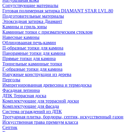
Натуральная кожа
Сопутствующие материалы
Готовая полимерная затирка DIAMANT STAR LVL.80
Подготовительные материалы
Эпоксидная затирка Диамант
Камины и гриль зоны
Каминные топки с призматическим стеклом
Навесные камины
Облицовааная печь-камин
П-образные топки для камина
Панорамные топки для камина
Прямые топки для камина
Тоннельные каминные топки
Г-образные топки для камина
Наружные конструкции из дерева
Перголы
Импрегнированная древесина и термодоска
Фасадная лепнина
ДПК Террасная доска
Комплектующие для террасной доски
Комплектующие для фасада
Система ограждений из ДПК
Тротуарная плитка, бордюры, септик, искусственный газон
Искусственная трава премиум класса
Септик