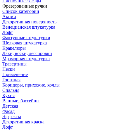
Пленочные фасады
Фрезерованные ручки
Список категорий
Акции
Декоративная поверхность
Венецианская штукатурка
Лофт
Фактурные штукатурки
Шелковая штукатурка
Кракелюры
Лаки, воски, лессировки
Мраморная штукатурка
Травертины
Пески
Применение
Гостиная
Коридоры, прихожие, холлы
Спальня
Кухня
Ванные, бассейны
Детская
Фасад
Эффекты
Декоративная краска
Лофт