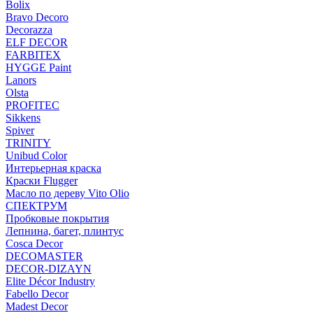
Bolix
Bravo Decoro
Decorazza
ELF DECOR
FARBITEX
HYGGE Paint
Lanors
Olsta
PROFITEC
Sikkens
Spiver
TRINITY
Unibud Color
Интерьерная краска
Краски Flugger
Масло по дереву Vito Olio
СПЕКТРУМ
Пробковые покрытия
Лепнина, багет, плинтус
Cosca Decor
DECOMASTER
DECOR-DIZAYN
Elite Décor Industry
Fabello Decor
Madest Decor