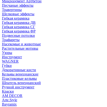
Микроцемент Артбетон
Песчаные эффекты
Травертины
Шелковые эффекты
Гибкая керамика
Гибкая керамика ДВ
Гибкая керамика СГ
Гибкая керамика ФР
Подвесные потолки
Трафареты
Насекомые и животные
Растительные мотивы
Узоры
Инструмент
WAGNER
Губки
Декоративные кисти
Кельмы венецианские
Пластиковые кельмы
Шпатель венецианский
Ручной инструмент
Краски
AM DECOR
Arte.Style
Bayramix