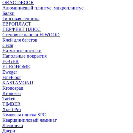
ORAC DECOR
Алюминиевый плинтус, микроплинтус
Балки
Гипсовая лепнина
ЕВРОПЛАСТ
ПЕРФЕКТ ПЛЮС
Стеновые панели HIWOOD
Клей для багетов
Cezar
Натяжные потолки
Напольные покрытия
EGGER
EUROHOME
Eweger
FineFloor
KASTAMONU
Kronospan
Kronostar
Tarkett
TIMBER
Xpert Pro
Замковая плитка SPC
Кварцвиниловый ламинат
Ламинели
Двери