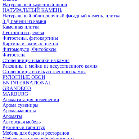
Натуральный каменный шпон
НАТУРАЛЬНЫЙ КАМЕНЬ
Натуральный облицовочный фасадный камень, плитка
3 Д панели из камня
Каменная плитка
Лестница из дерева
Фитостены, фитокартины
Картина из живых цветов
Фитомодули, Фитобоксы
Фитостена
Столешницы и мойки из камня
Раковины и мойки из искусственного камня
Столешницы из искусственного камня
РУЛОННЫЕ ОБОИ
BN INTERNATIONAL
GRANDECO
MARBURG
Ароматизация помещений
Арома сувениры
Арома-машины
Ароматы
Авторская мебель
Кухонный гарнитур
Мебель для баров и ресторанов
Мебель для гардеробной комнаты