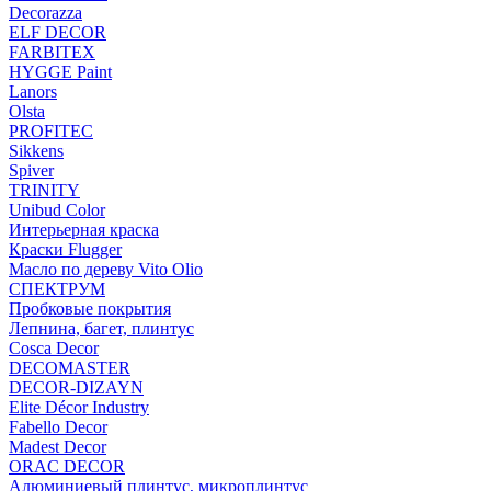
Decorazza
ELF DECOR
FARBITEX
HYGGE Paint
Lanors
Olsta
PROFITEC
Sikkens
Spiver
TRINITY
Unibud Color
Интерьерная краска
Краски Flugger
Масло по дереву Vito Olio
СПЕКТРУМ
Пробковые покрытия
Лепнина, багет, плинтус
Cosca Decor
DECOMASTER
DECOR-DIZAYN
Elite Décor Industry
Fabello Decor
Madest Decor
ORAC DECOR
Алюминиевый плинтус, микроплинтус