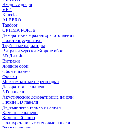
Входные двери
VFD
Kamelot
ALBERO
Tandoor
OPTIMA PORTE
Декоративные радиаторы отопления
Полотенцесушитель
Трубчатые радиаторы
Витражи Фрески Жидкие обои
3D Дизайн
Витражи
Жидкие обои
Обои и панно
Фрески
Межкомнатные перегородки
Декоративные панели
3 D панели
Акустические декоративные панели
Гибкие 3D панели
Деревянные стеновые панели
Каменные панели
Каменный шпон
Полиуретановые стеновые панели
Резные панели