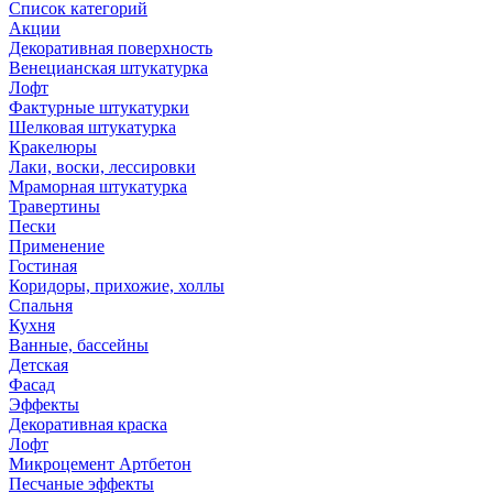
Список категорий
Акции
Декоративная поверхность
Венецианская штукатурка
Лофт
Фактурные штукатурки
Шелковая штукатурка
Кракелюры
Лаки, воски, лессировки
Мраморная штукатурка
Травертины
Пески
Применение
Гостиная
Коридоры, прихожие, холлы
Спальня
Кухня
Ванные, бассейны
Детская
Фасад
Эффекты
Декоративная краска
Лофт
Микроцемент Артбетон
Песчаные эффекты