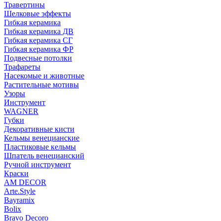
Травертины
Шелковые эффекты
Гибкая керамика
Гибкая керамика ДВ
Гибкая керамика СГ
Гибкая керамика ФР
Подвесные потолки
Трафареты
Насекомые и животные
Растительные мотивы
Узоры
Инструмент
WAGNER
Губки
Декоративные кисти
Кельмы венецианские
Пластиковые кельмы
Шпатель венецианский
Ручной инструмент
Краски
AM DECOR
Arte.Style
Bayramix
Bolix
Bravo Decoro