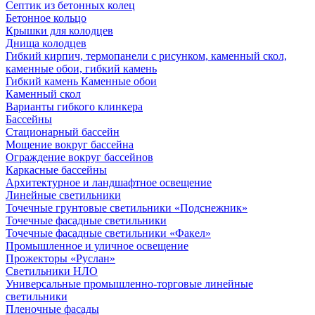
Септик из бетонных колец
Бетонное кольцо
Крышки для колодцев
Днища колодцев
Гибкий кирпич, термопанели с рисунком, каменный скол,
каменные обои, гибкий камень
Гибкий камень Каменные обои
Каменный скол
Варианты гибкого клинкера
Бассейны
Стационарный бассейн
Мощение вокруг бассейна
Ограждение вокруг бассейнов
Каркасные бассейны
Архитектурное и ландшафтное освещение
Линейные светильники
Точечные грунтовые светильники «Подснежник»
Точечные фасадные светильники
Точечные фасадные светильники «Факел»
Промышленное и уличное освещение
Прожекторы «Руслан»
Светильники НЛО
Универсальные промышленно-торговые линейные
светильники
Пленочные фасады