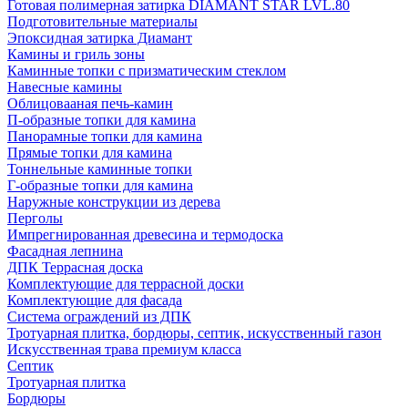
Готовая полимерная затирка DIAMANT STAR LVL.80
Подготовительные материалы
Эпоксидная затирка Диамант
Камины и гриль зоны
Каминные топки с призматическим стеклом
Навесные камины
Облицовааная печь-камин
П-образные топки для камина
Панорамные топки для камина
Прямые топки для камина
Тоннельные каминные топки
Г-образные топки для камина
Наружные конструкции из дерева
Перголы
Импрегнированная древесина и термодоска
Фасадная лепнина
ДПК Террасная доска
Комплектующие для террасной доски
Комплектующие для фасада
Система ограждений из ДПК
Тротуарная плитка, бордюры, септик, искусственный газон
Искусственная трава премиум класса
Септик
Тротуарная плитка
Бордюры