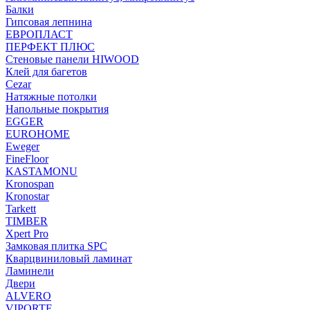
Балки
Гипсовая лепнина
ЕВРОПЛАСТ
ПЕРФЕКТ ПЛЮС
Стеновые панели HIWOOD
Клей для багетов
Cezar
Натяжные потолки
Напольные покрытия
EGGER
EUROHOME
Eweger
FineFloor
KASTAMONU
Kronospan
Kronostar
Tarkett
TIMBER
Xpert Pro
Замковая плитка SPC
Кварцвиниловый ламинат
Ламинели
Двери
ALVERO
VIPORTE