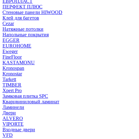
ЕВРОПЛАСТ
ПЕРФЕКТ ПЛЮС
Стеновые панели HIWOOD
Клей для багетов
Cezar
Натяжные потолки
Напольные покрытия
EGGER
EUROHOME
Eweger
FineFloor
KASTAMONU
Kronospan
Kronostar
Tarkett
TIMBER
Xpert Pro
Замковая плитка SPC
Кварцвиниловый ламинат
Ламинели
Двери
ALVERO
VIPORTE
Входные двери
VFD