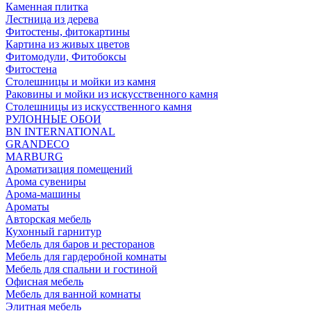
Каменная плитка
Лестница из дерева
Фитостены, фитокартины
Картина из живых цветов
Фитомодули, Фитобоксы
Фитостена
Столешницы и мойки из камня
Раковины и мойки из искусственного камня
Столешницы из искусственного камня
РУЛОННЫЕ ОБОИ
BN INTERNATIONAL
GRANDECO
MARBURG
Ароматизация помещений
Арома сувениры
Арома-машины
Ароматы
Авторская мебель
Кухонный гарнитур
Мебель для баров и ресторанов
Мебель для гардеробной комнаты
Мебель для спальни и гостиной
Офисная мебель
Мебель для ванной комнаты
Элитная мебель