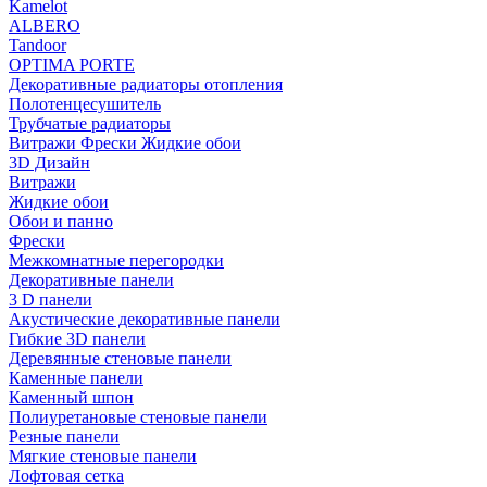
Kamelot
ALBERO
Tandoor
OPTIMA PORTE
Декоративные радиаторы отопления
Полотенцесушитель
Трубчатые радиаторы
Витражи Фрески Жидкие обои
3D Дизайн
Витражи
Жидкие обои
Обои и панно
Фрески
Межкомнатные перегородки
Декоративные панели
3 D панели
Акустические декоративные панели
Гибкие 3D панели
Деревянные стеновые панели
Каменные панели
Каменный шпон
Полиуретановые стеновые панели
Резные панели
Мягкие стеновые панели
Лофтовая сетка