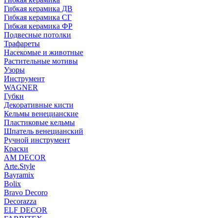
Гибкая керамика ДВ
Гибкая керамика СГ
Гибкая керамика ФР
Подвесные потолки
Трафареты
Насекомые и животные
Растительные мотивы
Узоры
Инструмент
WAGNER
Губки
Декоративные кисти
Кельмы венецианские
Пластиковые кельмы
Шпатель венецианский
Ручной инструмент
Краски
AM DECOR
Arte.Style
Bayramix
Bolix
Bravo Decoro
Decorazza
ELF DECOR