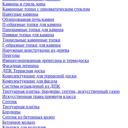
Камины и гриль зоны
Каминные топки с призматическим стеклом
Навесные камины
Облицовааная печь-камин
П-образные топки для камина
Панорамные топки для камина
Прямые топки для камина
Тоннельные каминные топки
Г-образные топки для камина
Наружные конструкции из дерева
Перголы
Импрегнированная древесина и термодоска
Фасадная лепнина
ДПК Террасная доска
Комплектующие для террасной доски
Комплектующие для фасада
Система ограждений из ДПК
Тротуарная плитка, бордюры, септик, искусственный газон
Искусственная трава премиум класса
Септик
Тротуарная плитка
Бордюры
Септик из бетонных колец
Бетонное кольцо
Крышки для колодцев