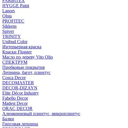
FARBITEX
HYGGE Paint
Lanors
Olsta
PROFITEC
Sikkens
Spiver
TRINITY
Unibud Color
Интерьерная краска
Краски Flugger
Масло по дереву Vito Olio
СПЕКТРУМ
Пробковые покрытия
Лепнина, багет, плинтус
Cosca Decor
DECOMASTER
DECOR-DIZAYN
Elite Décor Industry
Fabello Decor
Madest Decor
ORAC DECOR
Алюминиевый плинтус, микроплинтус
Балки
Гипсовая лепнина