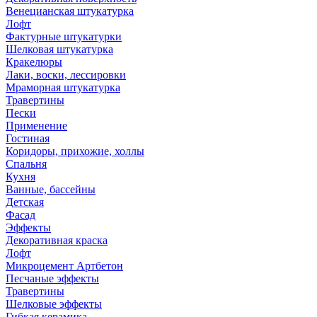
Венецианская штукатурка
Лофт
Фактурные штукатурки
Шелковая штукатурка
Кракелюры
Лаки, воски, лессировки
Мраморная штукатурка
Травертины
Пески
Применение
Гостиная
Коридоры, прихожие, холлы
Спальня
Кухня
Ванные, бассейны
Детская
Фасад
Эффекты
Декоративная краска
Лофт
Микроцемент Артбетон
Песчаные эффекты
Травертины
Шелковые эффекты
Гибкая керамика