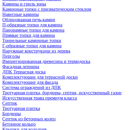
Камины и гриль зоны
Каминные топки с призматическим стеклом
Навесные камины
Облицовааная печь-камин
П-образные топки для камина
Панорамные топки для камина
Прямые топки для камина
Тоннельные каминные топки
Г-образные топки для камина
Наружные конструкции из дерева
Перголы
Импрегнированная древесина и термодоска
Фасадная лепнина
ДПК Террасная доска
Комплектующие для террасной доски
Комплектующие для фасада
Система ограждений из ДПК
Тротуарная плитка, бордюры, септик, искусственный газон
Искусственная трава премиум класса
Септик
Тротуарная плитка
Бордюры
Септик из бетонных колец
Бетонное кольцо
Крышки для колодцев