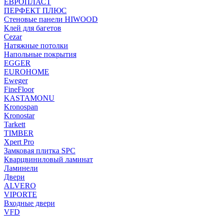
ЕВРОПЛАСТ
ПЕРФЕКТ ПЛЮС
Стеновые панели HIWOOD
Клей для багетов
Cezar
Натяжные потолки
Напольные покрытия
EGGER
EUROHOME
Eweger
FineFloor
KASTAMONU
Kronospan
Kronostar
Tarkett
TIMBER
Xpert Pro
Замковая плитка SPC
Кварцвиниловый ламинат
Ламинели
Двери
ALVERO
VIPORTE
Входные двери
VFD