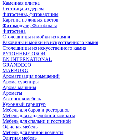
Каменная плитка
Лестница из дерева
Фитостены, фитокартины
Картина из живых цветов
Фитомодули, Фитобоксы
Фитостена
Столешницы и мойки из камня
Раковины и мойки из искусственного камня
Столешницы из искусственного камня
РУЛОННЫЕ ОБОИ
BN INTERNATIONAL
GRANDECO
MARBURG
Ароматизация помещений
Арома сувениры
Арома-машины
Ароматы
Авторская мебель
Кухонный гарнитур
Мебель для баров и ресторанов
Мебель для гардеробной комнаты
Мебель для спальни и гостиной
Офисная мебель
Мебель для ванной комнаты
Элитная мебель