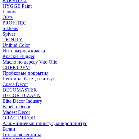
FARBITEX
HYGGE Paint
Lanors
Olsta
PROFITEC
Sikkens
Spiver
TRINITY
Unibud Color
Интерьерная краска
Краски Flugger
Масло по дереву Vito Olio
СПЕКТРУМ
Пробковые покрытия
Лепнина, багет, плинтус
Cosca Decor
DECOMASTER
DECOR-DIZAYN
Elite Décor Industry
Fabello Decor
Madest Decor
ORAC DECOR
Алюминиевый плинтус, микроплинтус
Балки
Гипсовая лепнина