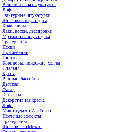
Венецианская штукатурка
Лофт
Фактурные штукатурки
Шелковая штукатурка
Кракелюры
Лаки, воски, лессировки
Мраморная штукатурка
Травертины
Пески
Применение
Гостиная
Коридоры, прихожие, холлы
Спальня
Кухня
Ванные, бассейны
Детская
Фасад
Эффекты
Декоративная краска
Лофт
Микроцемент Артбетон
Песчаные эффекты
Травертины
Шелковые эффекты
Гибкая керамика