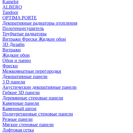
Kamelot
ALBERO
Tandoor
OPTIMA PORTE
Декоративные радиаторы отопления
Полотенцесушитель
Трубчатые радиаторы
Витражи Фрески Жидкие обои
3D Дизайн
Витражи
Жидкие обои
Обои и панно
Фрески
Межкомнатные перегородки
Декоративные панели
3 D панели
Акустические декоративные панели
Гибкие 3D панели
Деревянные стеновые панели
Каменные панели
Каменный шпон
Полиуретановые стеновые панели
Резные панели
Мягкие стеновые панели
Лофтовая сетка