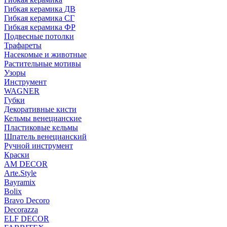
Гибкая керамика ДВ
Гибкая керамика СГ
Гибкая керамика ФР
Подвесные потолки
Трафареты
Насекомые и животные
Растительные мотивы
Узоры
Инструмент
WAGNER
Губки
Декоративные кисти
Кельмы венецианские
Пластиковые кельмы
Шпатель венецианский
Ручной инструмент
Краски
AM DECOR
Arte.Style
Bayramix
Bolix
Bravo Decoro
Decorazza
ELF DECOR