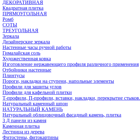
ДЕКОРАТИВНАЯ
Квадратная плитка
ПРЯМОУГОЛЬНАЯ
Ромб
СОТЫ
ТРЕУГОЛЬНАЯ
Зеркала
Дизайнерские зеркала
Настенные часы ручной работы
Гималайская соль
Художественная ковка
Изготовление нержавеющего профиля различного применения
Отбойники настенные
Плинтусы
Пороги, накладки на ступени, напольные элементы
Профили для защиты углов
Профили для кафельной плитки
Т-профили, П-профили, вставки, накладки, перекрытие стыков
Натуральный каменный шпон
НАТУРАЛЬНЫЙ КАМЕНЬ
Натуральный облицовочный фасадный камень, плитка
3 Д панели из камня
Каменная плитка
Лестница из дерева
Фитостены, фитокартины