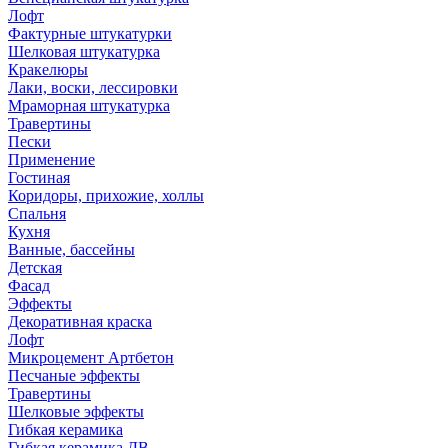
Лофт
Фактурные штукатурки
Шелковая штукатурка
Кракелюры
Лаки, воски, лессировки
Мраморная штукатурка
Травертины
Пески
Применение
Гостиная
Коридоры, прихожие, холлы
Спальня
Кухня
Ванные, бассейны
Детская
Фасад
Эффекты
Декоративная краска
Лофт
Микроцемент Артбетон
Песчаные эффекты
Травертины
Шелковые эффекты
Гибкая керамика
Гибкая керамика ДВ