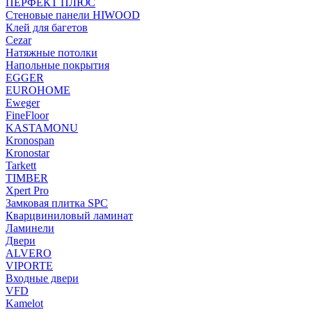
ПЕРФЕКТ ПЛЮС
Стеновые панели HIWOOD
Клей для багетов
Cezar
Натяжные потолки
Напольные покрытия
EGGER
EUROHOME
Eweger
FineFloor
KASTAMONU
Kronospan
Kronostar
Tarkett
TIMBER
Xpert Pro
Замковая плитка SPC
Кварцвиниловый ламинат
Ламинели
Двери
ALVERO
VIPORTE
Входные двери
VFD
Kamelot