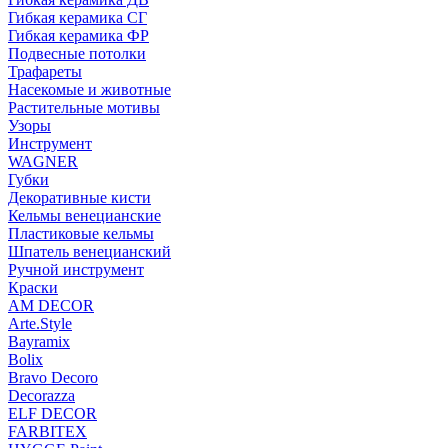
Гибкая керамика СГ
Гибкая керамика ФР
Подвесные потолки
Трафареты
Насекомые и животные
Растительные мотивы
Узоры
Инструмент
WAGNER
Губки
Декоративные кисти
Кельмы венецианские
Пластиковые кельмы
Шпатель венецианский
Ручной инструмент
Краски
AM DECOR
Arte.Style
Bayramix
Bolix
Bravo Decoro
Decorazza
ELF DECOR
FARBITEX