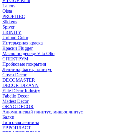
HYGGE Paint
Lanors
Olsta
PROFITEC
Sikkens
Spiver
TRINITY
Unibud Color
Интерьерная краска
Краски Flugger
Масло по дереву Vito Olio
СПЕКТРУМ
Пробковые покрытия
Лепнина, багет, плинтус
Cosca Decor
DECOMASTER
DECOR-DIZAYN
Elite Décor Industry
Fabello Decor
Madest Decor
ORAC DECOR
Алюминиевый плинтус, микроплинтус
Балки
Гипсовая лепнина
ЕВРОПЛАСТ