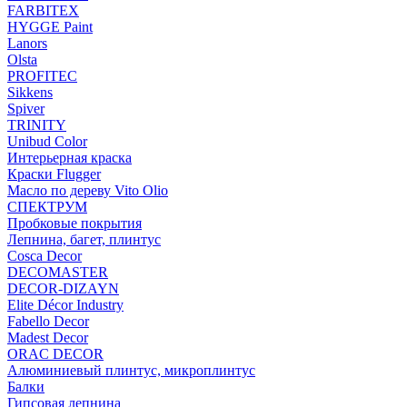
FARBITEX
HYGGE Paint
Lanors
Olsta
PROFITEC
Sikkens
Spiver
TRINITY
Unibud Color
Интерьерная краска
Краски Flugger
Масло по дереву Vito Olio
СПЕКТРУМ
Пробковые покрытия
Лепнина, багет, плинтус
Cosca Decor
DECOMASTER
DECOR-DIZAYN
Elite Décor Industry
Fabello Decor
Madest Decor
ORAC DECOR
Алюминиевый плинтус, микроплинтус
Балки
Гипсовая лепнина