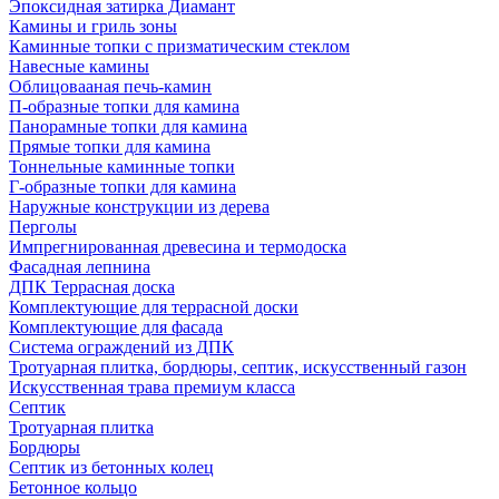
Эпоксидная затирка Диамант
Камины и гриль зоны
Каминные топки с призматическим стеклом
Навесные камины
Облицовааная печь-камин
П-образные топки для камина
Панорамные топки для камина
Прямые топки для камина
Тоннельные каминные топки
Г-образные топки для камина
Наружные конструкции из дерева
Перголы
Импрегнированная древесина и термодоска
Фасадная лепнина
ДПК Террасная доска
Комплектующие для террасной доски
Комплектующие для фасада
Система ограждений из ДПК
Тротуарная плитка, бордюры, септик, искусственный газон
Искусственная трава премиум класса
Септик
Тротуарная плитка
Бордюры
Септик из бетонных колец
Бетонное кольцо