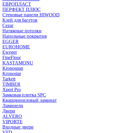
ЕВРОПЛАСТ
ПЕРФЕКТ ПЛЮС
Стеновые панели HIWOOD
Клей для багетов
Cezar
Натяжные потолки
Напольные покрытия
EGGER
EUROHOME
Eweger
FineFloor
KASTAMONU
Kronospan
Kronostar
Tarkett
TIMBER
Xpert Pro
Замковая плитка SPC
Кварцвиниловый ламинат
Ламинели
Двери
ALVERO
VIPORTE
Входные двери
VFD