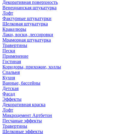
Декоративная поверхность
Венецианская штукатурка
Лофт
Фактурные штукатурки
Шелковая штукатурка
Кракелюры
Лаки, воски, лессировки
Мраморная штукатурка
Травертины
Пески
Применение
Гостиная
Коридоры, прихожие, холлы
Спальня
Кухня
Ванные, бассейны
Детская
Фасад
Эффекты
Декоративная краска
Лофт
Микроцемент Артбетон
Песчаные эффекты
Травертины
Шелковые эффекты