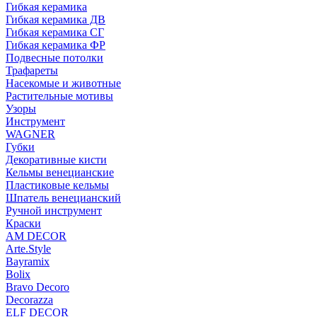
Гибкая керамика
Гибкая керамика ДВ
Гибкая керамика СГ
Гибкая керамика ФР
Подвесные потолки
Трафареты
Насекомые и животные
Растительные мотивы
Узоры
Инструмент
WAGNER
Губки
Декоративные кисти
Кельмы венецианские
Пластиковые кельмы
Шпатель венецианский
Ручной инструмент
Краски
AM DECOR
Arte.Style
Bayramix
Bolix
Bravo Decoro
Decorazza
ELF DECOR