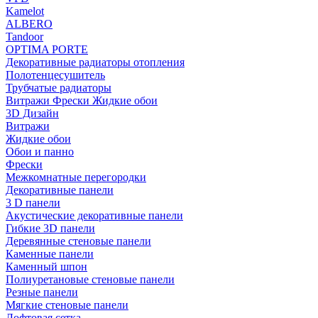
Kamelot
ALBERO
Tandoor
OPTIMA PORTE
Декоративные радиаторы отопления
Полотенцесушитель
Трубчатые радиаторы
Витражи Фрески Жидкие обои
3D Дизайн
Витражи
Жидкие обои
Обои и панно
Фрески
Межкомнатные перегородки
Декоративные панели
3 D панели
Акустические декоративные панели
Гибкие 3D панели
Деревянные стеновые панели
Каменные панели
Каменный шпон
Полиуретановые стеновые панели
Резные панели
Мягкие стеновые панели
Лофтовая сетка