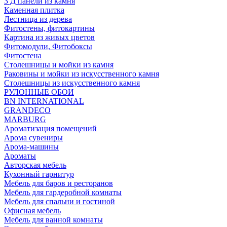
3 Д панели из камня
Каменная плитка
Лестница из дерева
Фитостены, фитокартины
Картина из живых цветов
Фитомодули, Фитобоксы
Фитостена
Столешницы и мойки из камня
Раковины и мойки из искусственного камня
Столешницы из искусственного камня
РУЛОННЫЕ ОБОИ
BN INTERNATIONAL
GRANDECO
MARBURG
Ароматизация помещений
Арома сувениры
Арома-машины
Ароматы
Авторская мебель
Кухонный гарнитур
Мебель для баров и ресторанов
Мебель для гардеробной комнаты
Мебель для спальни и гостиной
Офисная мебель
Мебель для ванной комнаты