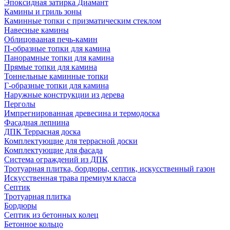
Эпоксидная затирка Диамант
Камины и гриль зоны
Каминные топки с призматическим стеклом
Навесные камины
Облицовааная печь-камин
П-образные топки для камина
Панорамные топки для камина
Прямые топки для камина
Тоннельные каминные топки
Г-образные топки для камина
Наружные конструкции из дерева
Перголы
Импрегнированная древесина и термодоска
Фасадная лепнина
ДПК Террасная доска
Комплектующие для террасной доски
Комплектующие для фасада
Система ограждений из ДПК
Тротуарная плитка, бордюры, септик, искусственный газон
Искусственная трава премиум класса
Септик
Тротуарная плитка
Бордюры
Септик из бетонных колец
Бетонное кольцо