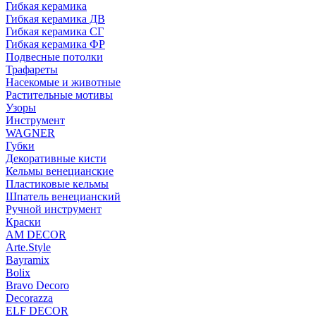
Гибкая керамика
Гибкая керамика ДВ
Гибкая керамика СГ
Гибкая керамика ФР
Подвесные потолки
Трафареты
Насекомые и животные
Растительные мотивы
Узоры
Инструмент
WAGNER
Губки
Декоративные кисти
Кельмы венецианские
Пластиковые кельмы
Шпатель венецианский
Ручной инструмент
Краски
AM DECOR
Arte.Style
Bayramix
Bolix
Bravo Decoro
Decorazza
ELF DECOR