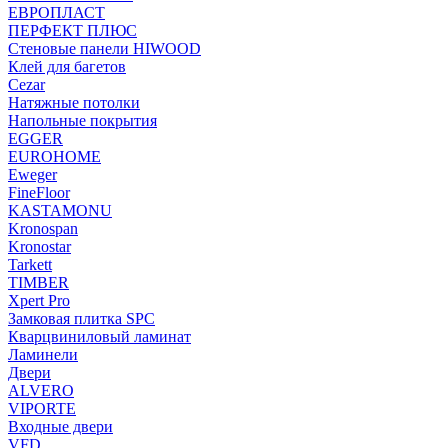
ЕВРОПЛАСТ
ПЕРФЕКТ ПЛЮС
Стеновые панели HIWOOD
Клей для багетов
Cezar
Натяжные потолки
Напольные покрытия
EGGER
EUROHOME
Eweger
FineFloor
KASTAMONU
Kronospan
Kronostar
Tarkett
TIMBER
Xpert Pro
Замковая плитка SPC
Кварцвиниловый ламинат
Ламинели
Двери
ALVERO
VIPORTE
Входные двери
VFD