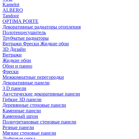
Kamelot
ALBERO
Tandoor
OPTIMA PORTE
Декоративные радиаторы отопления
Полотенцесушитель
Трубчатые радиаторы
Витражи Фрески Жидкие обои
3D Дизайн
Витражи
Жидкие обои
Обои и панно
Фрески
Межкомнатные перегородки
Декоративные панели
3 D панели
Акустические декоративные панели
Гибкие 3D панели
Деревянные стеновые панели
Каменные панели
Каменный шпон
Полиуретановые стеновые панели
Резные панели
Мягкие стеновые панели
Лофтовая сетка