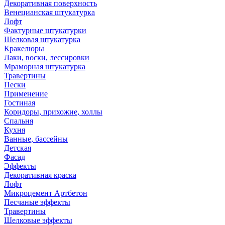
Декоративная поверхность
Венецианская штукатурка
Лофт
Фактурные штукатурки
Шелковая штукатурка
Кракелюры
Лаки, воски, лессировки
Мраморная штукатурка
Травертины
Пески
Применение
Гостиная
Коридоры, прихожие, холлы
Спальня
Кухня
Ванные, бассейны
Детская
Фасад
Эффекты
Декоративная краска
Лофт
Микроцемент Артбетон
Песчаные эффекты
Травертины
Шелковые эффекты