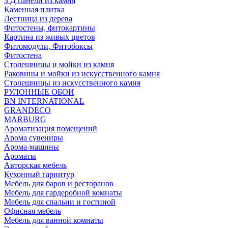
3 Д панели из камня
Каменная плитка
Лестница из дерева
Фитостены, фитокартины
Картина из живых цветов
Фитомодули, Фитобоксы
Фитостена
Столешницы и мойки из камня
Раковины и мойки из искусственного камня
Столешницы из искусственного камня
РУЛОННЫЕ ОБОИ
BN INTERNATIONAL
GRANDECO
MARBURG
Ароматизация помещений
Арома сувениры
Арома-машины
Ароматы
Авторская мебель
Кухонный гарнитур
Мебель для баров и ресторанов
Мебель для гардеробной комнаты
Мебель для спальни и гостиной
Офисная мебель
Мебель для ванной комнаты