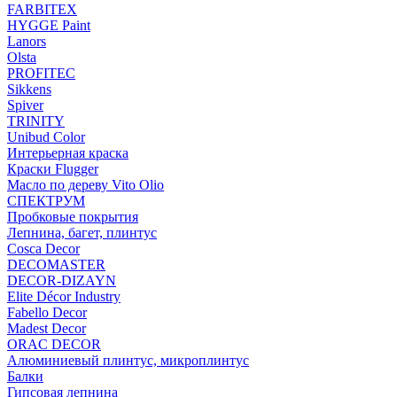
FARBITEX
HYGGE Paint
Lanors
Olsta
PROFITEC
Sikkens
Spiver
TRINITY
Unibud Color
Интерьерная краска
Краски Flugger
Масло по дереву Vito Olio
СПЕКТРУМ
Пробковые покрытия
Лепнина, багет, плинтус
Cosca Decor
DECOMASTER
DECOR-DIZAYN
Elite Décor Industry
Fabello Decor
Madest Decor
ORAC DECOR
Алюминиевый плинтус, микроплинтус
Балки
Гипсовая лепнина