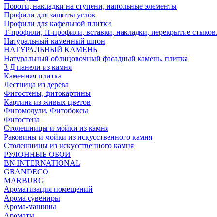
Пороги, накладки на ступени, напольные элементы
Профили для защиты углов
Профили для кафельной плитки
Т-профили, П-профили, вставки, накладки, перекрытие стыков
Натуральный каменный шпон
НАТУРАЛЬНЫЙ КАМЕНЬ
Натуральный облицовочный фасадный камень, плитка
3 Д панели из камня
Каменная плитка
Лестница из дерева
Фитостены, фитокартины
Картина из живых цветов
Фитомодули, Фитобоксы
Фитостена
Столешницы и мойки из камня
Раковины и мойки из искусственного камня
Столешницы из искусственного камня
РУЛОННЫЕ ОБОИ
BN INTERNATIONAL
GRANDECO
MARBURG
Ароматизация помещений
Арома сувениры
Арома-машины
Ароматы