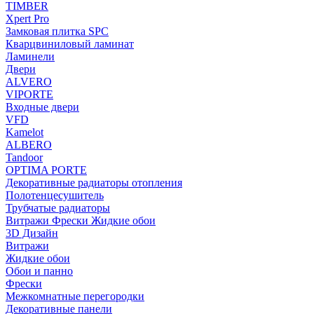
TIMBER
Xpert Pro
Замковая плитка SPC
Кварцвиниловый ламинат
Ламинели
Двери
ALVERO
VIPORTE
Входные двери
VFD
Kamelot
ALBERO
Tandoor
OPTIMA PORTE
Декоративные радиаторы отопления
Полотенцесушитель
Трубчатые радиаторы
Витражи Фрески Жидкие обои
3D Дизайн
Витражи
Жидкие обои
Обои и панно
Фрески
Межкомнатные перегородки
Декоративные панели