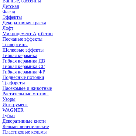
Ванные, бассейны
Детская
Фасад
Эффекты
Декоративная краска
Лофт
Микроцемент Артбетон
Песчаные эффекты
Травертины
Шелковые эффекты
Гибкая керамика
Гибкая керамика ДВ
Гибкая керамика СГ
Гибкая керамика ФР
Подвесные потолки
Трафареты
Насекомые и животные
Растительные мотивы
Узоры
Инструмент
WAGNER
Губки
Декоративные кисти
Кельмы венецианские
Пластиковые кельмы