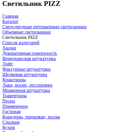
Светильник PIZZ
Главная
Каталог
Светодиодные интерьерные светильники
Объемные светильники
Светильник PIZZ
Список категорий
Акции
Декоративная поверхность
Венецианская штукатурка
Лофт
Фактурные штукатурки
Шелковая штукатурка
Кракелюры
Лаки, воски, лессировки
Мраморная штукатурка
Травертины
Пески
Применение
Гостиная
Коридоры, прихожие, холлы
Спальня
Кухня