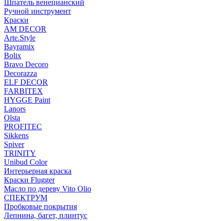
Шпатель венецианский
Ручной инструмент
Краски
AM DECOR
Arte.Style
Bayramix
Bolix
Bravo Decoro
Decorazza
ELF DECOR
FARBITEX
HYGGE Paint
Lanors
Olsta
PROFITEC
Sikkens
Spiver
TRINITY
Unibud Color
Интерьерная краска
Краски Flugger
Масло по дереву Vito Olio
СПЕКТРУМ
Пробковые покрытия
Лепнина, багет, плинтус