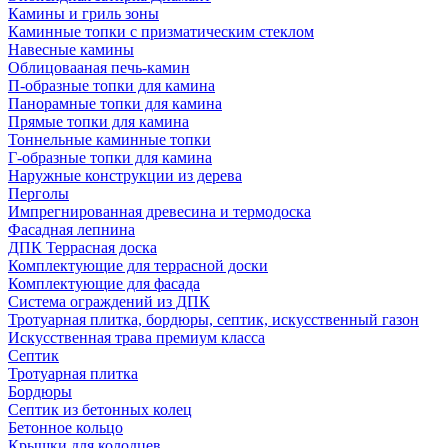
Камины и гриль зоны
Каминные топки с призматическим стеклом
Навесные камины
Облицовааная печь-камин
П-образные топки для камина
Панорамные топки для камина
Прямые топки для камина
Тоннельные каминные топки
Г-образные топки для камина
Наружные конструкции из дерева
Перголы
Импрегнированная древесина и термодоска
Фасадная лепнина
ДПК Террасная доска
Комплектующие для террасной доски
Комплектующие для фасада
Система ограждений из ДПК
Тротуарная плитка, бордюры, септик, искусственный газон
Искусственная трава премиум класса
Септик
Тротуарная плитка
Бордюры
Септик из бетонных колец
Бетонное кольцо
Крышки для колодцев