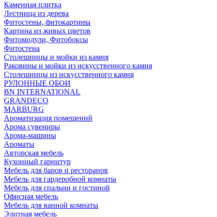
Каменная плитка
Лестница из дерева
Фитостены, фитокартины
Картина из живых цветов
Фитомодули, Фитобоксы
Фитостена
Столешницы и мойки из камня
Раковины и мойки из искусственного камня
Столешницы из искусственного камня
РУЛОННЫЕ ОБОИ
BN INTERNATIONAL
GRANDECO
MARBURG
Ароматизация помещений
Арома сувениры
Арома-машины
Ароматы
Авторская мебель
Кухонный гарнитур
Мебель для баров и ресторанов
Мебель для гардеробной комнаты
Мебель для спальни и гостиной
Офисная мебель
Мебель для ванной комнаты
Элитная мебель