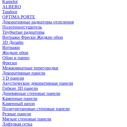
Kamelot
ALBERO
Tandoor
OPTIMA PORTE
Декоративные радиаторы отопления
Полотенцесушитель
Трубчатые радиаторы
Витражи Фрески Жидкие обои
3D Дизайн
Витражи
Жидкие обои
Обои и панно
Фрески
Межкомнатные перегородки
Декоративные панели
3 D панели
Акустические декоративные панели
Гибкие 3D панели
Деревянные стеновые панели
Каменные панели
Каменный шпон
Полиуретановые стеновые панели
Резные панели
Мягкие стеновые панели
Лофтовая сетка