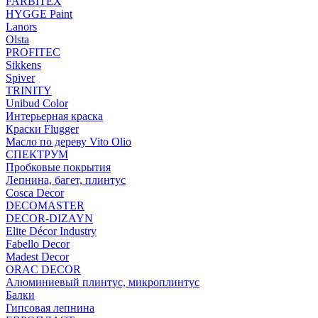
FARBITEX
HYGGE Paint
Lanors
Olsta
PROFITEC
Sikkens
Spiver
TRINITY
Unibud Color
Интерьерная краска
Краски Flugger
Масло по дереву Vito Olio
СПЕКТРУМ
Пробковые покрытия
Лепнина, багет, плинтус
Cosca Decor
DECOMASTER
DECOR-DIZAYN
Elite Décor Industry
Fabello Decor
Madest Decor
ORAC DECOR
Алюминиевый плинтус, микроплинтус
Балки
Гипсовая лепнина