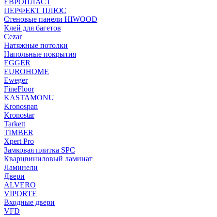
ЕВРОПЛАСТ
ПЕРФЕКТ ПЛЮС
Стеновые панели HIWOOD
Клей для багетов
Cezar
Натяжные потолки
Напольные покрытия
EGGER
EUROHOME
Eweger
FineFloor
KASTAMONU
Kronospan
Kronostar
Tarkett
TIMBER
Xpert Pro
Замковая плитка SPC
Кварцвиниловый ламинат
Ламинели
Двери
ALVERO
VIPORTE
Входные двери
VFD