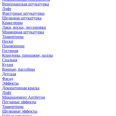
Венецианская штукатурка
Лофт
Фактурные штукатурки
Шелковая штукатурка
Кракелюры
Лаки, воски, лессировки
Мраморная штукатурка
Травертины
Пески
Применение
Гостиная
Коридоры, прихожие, холлы
Спальня
Кухня
Ванные, бассейны
Детская
Фасад
Эффекты
Декоративная краска
Лофт
Микроцемент Артбетон
Песчаные эффекты
Травертины
Шелковые эффекты
Гибкая керамика