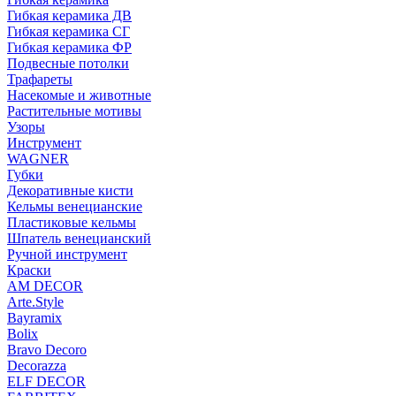
Гибкая керамика ДВ
Гибкая керамика СГ
Гибкая керамика ФР
Подвесные потолки
Трафареты
Насекомые и животные
Растительные мотивы
Узоры
Инструмент
WAGNER
Губки
Декоративные кисти
Кельмы венецианские
Пластиковые кельмы
Шпатель венецианский
Ручной инструмент
Краски
AM DECOR
Arte.Style
Bayramix
Bolix
Bravo Decoro
Decorazza
ELF DECOR