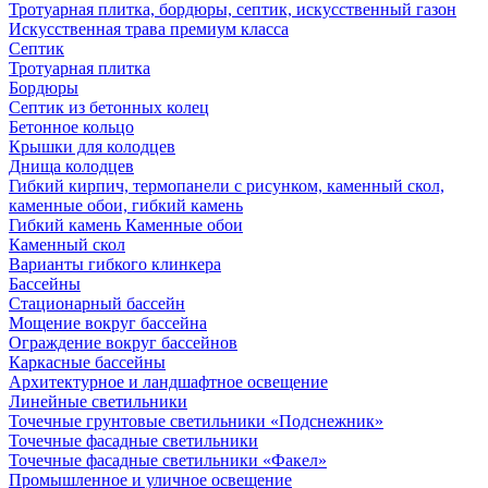
Тротуарная плитка, бордюры, септик, искусственный газон
Искусственная трава премиум класса
Септик
Тротуарная плитка
Бордюры
Септик из бетонных колец
Бетонное кольцо
Крышки для колодцев
Днища колодцев
Гибкий кирпич, термопанели с рисунком, каменный скол,
каменные обои, гибкий камень
Гибкий камень Каменные обои
Каменный скол
Варианты гибкого клинкера
Бассейны
Стационарный бассейн
Мощение вокруг бассейна
Ограждение вокруг бассейнов
Каркасные бассейны
Архитектурное и ландшафтное освещение
Линейные светильники
Точечные грунтовые светильники «Подснежник»
Точечные фасадные светильники
Точечные фасадные светильники «Факел»
Промышленное и уличное освещение