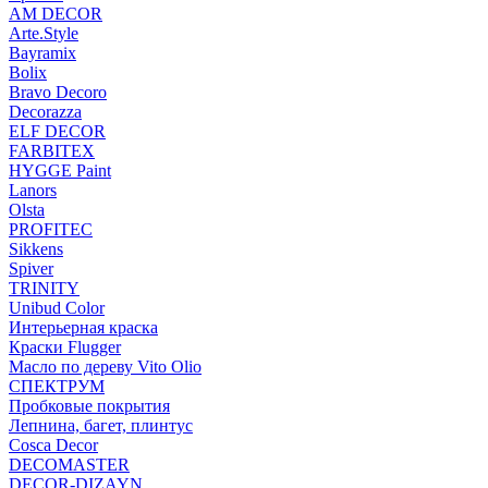
AM DECOR
Arte.Style
Bayramix
Bolix
Bravo Decoro
Decorazza
ELF DECOR
FARBITEX
HYGGE Paint
Lanors
Olsta
PROFITEC
Sikkens
Spiver
TRINITY
Unibud Color
Интерьерная краска
Краски Flugger
Масло по дереву Vito Olio
СПЕКТРУМ
Пробковые покрытия
Лепнина, багет, плинтус
Cosca Decor
DECOMASTER
DECOR-DIZAYN