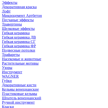
Эффекты
Декоративная краска
Лофт
Микроцемент Артбетон
Песчаные эффекты
Травертины
Шелковые эффекты
Гибкая керамика
Гибкая керамика ДВ
Гибкая керамика СГ
Гибкая керамика ФР
Подвесные потолки
Трафареты
Насекомые и животные
Растительные мотивы
Узоры
Инструмент
WAGNER
Губки
Декоративные кисти
Кельмы венецианские
Пластиковые кельмы
Шпатель венецианский
Ручной инструмент
Краски