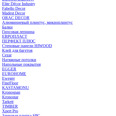
Elite Décor Industry
Fabello Decor
Madest Decor
ORAC DECOR
Алюминиевый плинтус, микроплинтус
Балки
Гипсовая лепнина
ЕВРОПЛАСТ
ПЕРФЕКТ ПЛЮС
Стеновые панели HIWOOD
Клей для багетов
Cezar
Натяжные потолки
Напольные покрытия
EGGER
EUROHOME
Eweger
FineFloor
KASTAMONU
Kronospan
Kronostar
Tarkett
TIMBER
Xpert Pro
Замковая плитка SPC