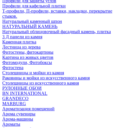
Профили для защиты углов
Профили для кафельной плитки
Т-профили, П-профили, вставки, накладки, перекрытие
стыков.
Натуральный каменный шпон
НАТУРАЛЬНЫЙ КАМЕНЬ
Натуральный облицовочный фасадный камень, плитка
3 Д панели из камня
Каменная плитка
Лестница из дерева
Фитостены, фитокартины
Картина из живых цветов
Фитомодули, Фитобоксы
Фитостена
Столешницы и мойки из камня
Раковины и мойки из искусственного камня
Столешницы из искусственного камня
РУЛОННЫЕ ОБОИ
BN INTERNATIONAL
GRANDECO
MARBURG
Ароматизация помещений
Арома сувениры
Арома-машины
Ароматы