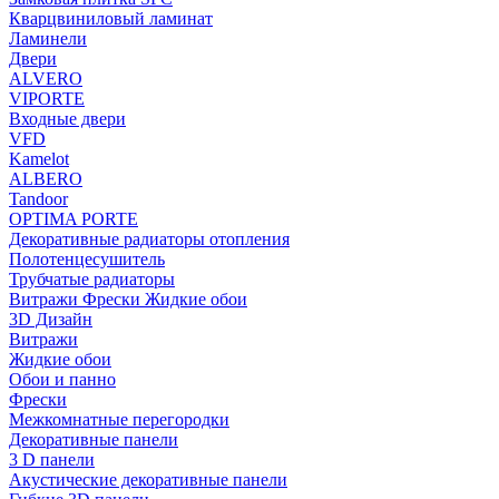
Кварцвиниловый ламинат
Ламинели
Двери
ALVERO
VIPORTE
Входные двери
VFD
Kamelot
ALBERO
Tandoor
OPTIMA PORTE
Декоративные радиаторы отопления
Полотенцесушитель
Трубчатые радиаторы
Витражи Фрески Жидкие обои
3D Дизайн
Витражи
Жидкие обои
Обои и панно
Фрески
Межкомнатные перегородки
Декоративные панели
3 D панели
Акустические декоративные панели