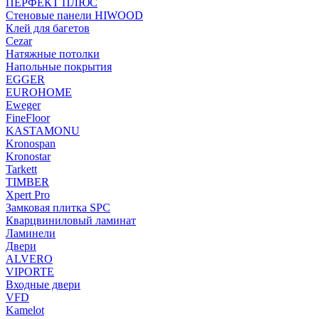
ПЕРФЕКТ ПЛЮС
Стеновые панели HIWOOD
Клей для багетов
Cezar
Натяжные потолки
Напольные покрытия
EGGER
EUROHOME
Eweger
FineFloor
KASTAMONU
Kronospan
Kronostar
Tarkett
TIMBER
Xpert Pro
Замковая плитка SPC
Кварцвиниловый ламинат
Ламинели
Двери
ALVERO
VIPORTE
Входные двери
VFD
Kamelot