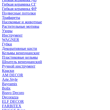
Гибкая керамика СГ
Гибкая керамика ФР
Подвесные потолки
Трафареты
Насекомые и животные
Растительные мотивы
Узоры
Инструмент
WAGNER
Губки
Декоративные кисти
Кельмы венецианские
Пластиковые кельмы
Шпатель венецианский
Ручной инструмент
Краски
AM DECOR
Arte.Style
Bayramix
Bolix
Bravo Decoro
Decorazza
ELF DECOR
FARBITEX