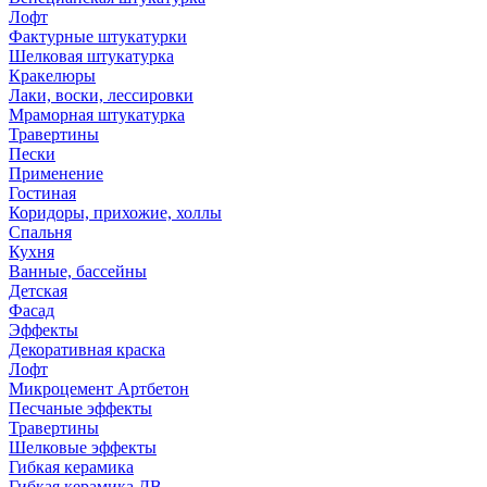
Лофт
Фактурные штукатурки
Шелковая штукатурка
Кракелюры
Лаки, воски, лессировки
Мраморная штукатурка
Травертины
Пески
Применение
Гостиная
Коридоры, прихожие, холлы
Спальня
Кухня
Ванные, бассейны
Детская
Фасад
Эффекты
Декоративная краска
Лофт
Микроцемент Артбетон
Песчаные эффекты
Травертины
Шелковые эффекты
Гибкая керамика
Гибкая керамика ДВ