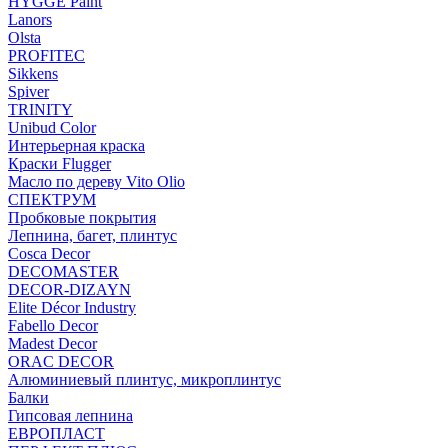
HYGGE Paint
Lanors
Olsta
PROFITEC
Sikkens
Spiver
TRINITY
Unibud Color
Интерьерная краска
Краски Flugger
Масло по дереву Vito Olio
СПЕКТРУМ
Пробковые покрытия
Лепнина, багет, плинтус
Cosca Decor
DECOMASTER
DECOR-DIZAYN
Elite Décor Industry
Fabello Decor
Madest Decor
ORAC DECOR
Алюминиевый плинтус, микроплинтус
Балки
Гипсовая лепнина
ЕВРОПЛАСТ