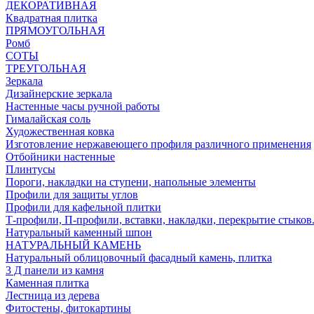
ДЕКОРАТИВНАЯ
Квадратная плитка
ПРЯМОУГОЛЬНАЯ
Ромб
СОТЫ
ТРЕУГОЛЬНАЯ
Зеркала
Дизайнерские зеркала
Настенные часы ручной работы
Гималайская соль
Художественная ковка
Изготовление нержавеющего профиля различного применения
Отбойники настенные
Плинтусы
Пороги, накладки на ступени, напольные элементы
Профили для защиты углов
Профили для кафельной плитки
Т-профили, П-профили, вставки, накладки, перекрытие стыков
Натуральный каменный шпон
НАТУРАЛЬНЫЙ КАМЕНЬ
Натуральный облицовочный фасадный камень, плитка
3 Д панели из камня
Каменная плитка
Лестница из дерева
Фитостены, фитокартины