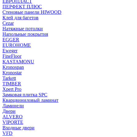
ЕВРОПЛАСТ
ПЕРФЕКТ ПЛЮС
Стеновые панели HIWOOD
Клей для багетов
Cezar
Натяжные потолки
Напольные покрытия
EGGER
EUROHOME
Eweger
FineFloor
KASTAMONU
Kronospan
Kronostar
Tarkett
TIMBER
Xpert Pro
Замковая плитка SPC
Кварцвиниловый ламинат
Ламинели
Двери
ALVERO
VIPORTE
Входные двери
VFD