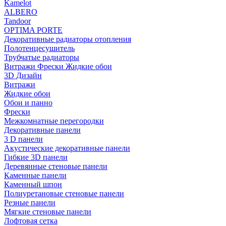
Kamelot
ALBERO
Tandoor
OPTIMA PORTE
Декоративные радиаторы отопления
Полотенцесушитель
Трубчатые радиаторы
Витражи Фрески Жидкие обои
3D Дизайн
Витражи
Жидкие обои
Обои и панно
Фрески
Межкомнатные перегородки
Декоративные панели
3 D панели
Акустические декоративные панели
Гибкие 3D панели
Деревянные стеновые панели
Каменные панели
Каменный шпон
Полиуретановые стеновые панели
Резные панели
Мягкие стеновые панели
Лофтовая сетка