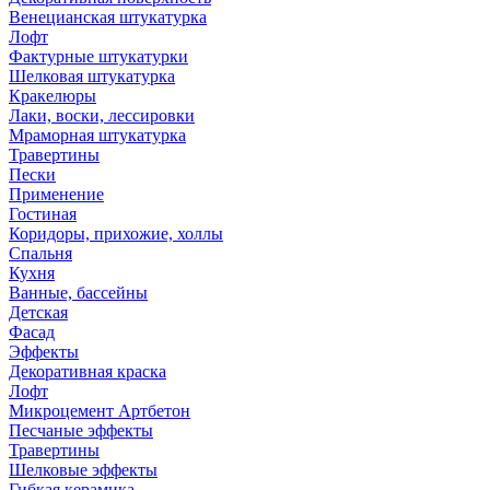
Венецианская штукатурка
Лофт
Фактурные штукатурки
Шелковая штукатурка
Кракелюры
Лаки, воски, лессировки
Мраморная штукатурка
Травертины
Пески
Применение
Гостиная
Коридоры, прихожие, холлы
Спальня
Кухня
Ванные, бассейны
Детская
Фасад
Эффекты
Декоративная краска
Лофт
Микроцемент Артбетон
Песчаные эффекты
Травертины
Шелковые эффекты
Гибкая керамика