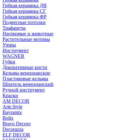
Гибкая керамика ДВ
Гибкая керамика СГ
Гибкая керамика ФР
Подвесные потолки
Трафареты
Насекомые и животные
Растительные мотивы
Узоры
Инструмент
WAGNER
Губки
Декоративные кисти
Кельмы венецианские
Пластиковые кельмы
Шпатель венецианский
Ручной инструмент
Краски
AM DECOR
Arte.Style
Bayramix
Bolix
Bravo Decoro
Decorazza
ELF DECOR