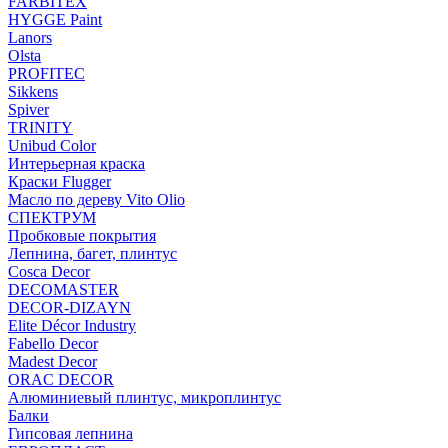
FARBITEX
HYGGE Paint
Lanors
Olsta
PROFITEC
Sikkens
Spiver
TRINITY
Unibud Color
Интерьерная краска
Краски Flugger
Масло по дереву Vito Olio
СПЕКТРУМ
Пробковые покрытия
Лепнина, багет, плинтус
Cosca Decor
DECOMASTER
DECOR-DIZAYN
Elite Décor Industry
Fabello Decor
Madest Decor
ORAC DECOR
Алюминиевый плинтус, микроплинтус
Балки
Гипсовая лепнина