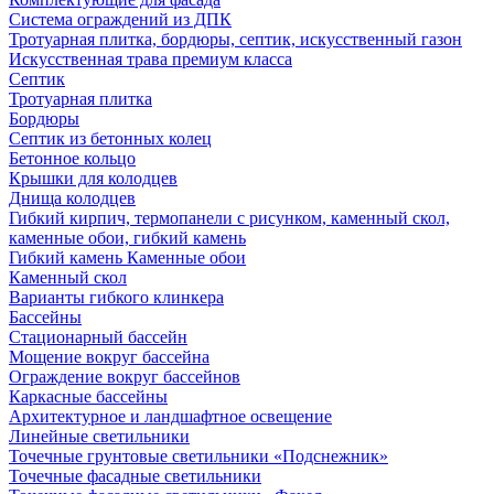
Система ограждений из ДПК
Тротуарная плитка, бордюры, септик, искусственный газон
Искусственная трава премиум класса
Септик
Тротуарная плитка
Бордюры
Септик из бетонных колец
Бетонное кольцо
Крышки для колодцев
Днища колодцев
Гибкий кирпич, термопанели с рисунком, каменный скол,
каменные обои, гибкий камень
Гибкий камень Каменные обои
Каменный скол
Варианты гибкого клинкера
Бассейны
Стационарный бассейн
Мощение вокруг бассейна
Ограждение вокруг бассейнов
Каркасные бассейны
Архитектурное и ландшафтное освещение
Линейные светильники
Точечные грунтовые светильники «Подснежник»
Точечные фасадные светильники