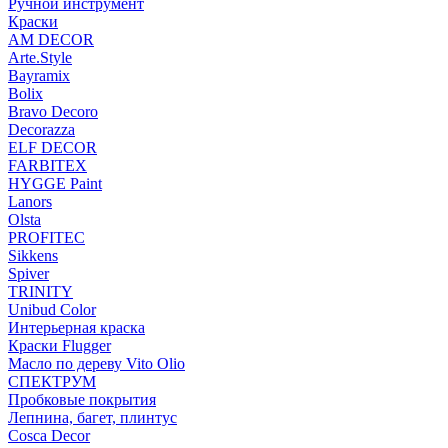
Ручной инструмент
Краски
AM DECOR
Arte.Style
Bayramix
Bolix
Bravo Decoro
Decorazza
ELF DECOR
FARBITEX
HYGGE Paint
Lanors
Olsta
PROFITEC
Sikkens
Spiver
TRINITY
Unibud Color
Интерьерная краска
Краски Flugger
Масло по дереву Vito Olio
СПЕКТРУМ
Пробковые покрытия
Лепнина, багет, плинтус
Cosca Decor