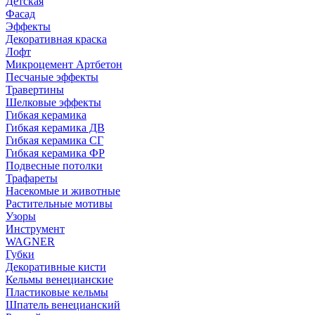
Детская
Фасад
Эффекты
Декоративная краска
Лофт
Микроцемент Артбетон
Песчаные эффекты
Травертины
Шелковые эффекты
Гибкая керамика
Гибкая керамика ДВ
Гибкая керамика СГ
Гибкая керамика ФР
Подвесные потолки
Трафареты
Насекомые и животные
Растительные мотивы
Узоры
Инструмент
WAGNER
Губки
Декоративные кисти
Кельмы венецианские
Пластиковые кельмы
Шпатель венецианский