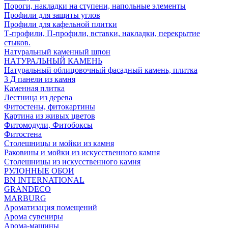
Пороги, накладки на ступени, напольные элементы
Профили для защиты углов
Профили для кафельной плитки
Т-профили, П-профили, вставки, накладки, перекрытие
стыков.
Натуральный каменный шпон
НАТУРАЛЬНЫЙ КАМЕНЬ
Натуральный облицовочный фасадный камень, плитка
3 Д панели из камня
Каменная плитка
Лестница из дерева
Фитостены, фитокартины
Картина из живых цветов
Фитомодули, Фитобоксы
Фитостена
Столешницы и мойки из камня
Раковины и мойки из искусственного камня
Столешницы из искусственного камня
РУЛОННЫЕ ОБОИ
BN INTERNATIONAL
GRANDECO
MARBURG
Ароматизация помещений
Арома сувениры
Арома-машины