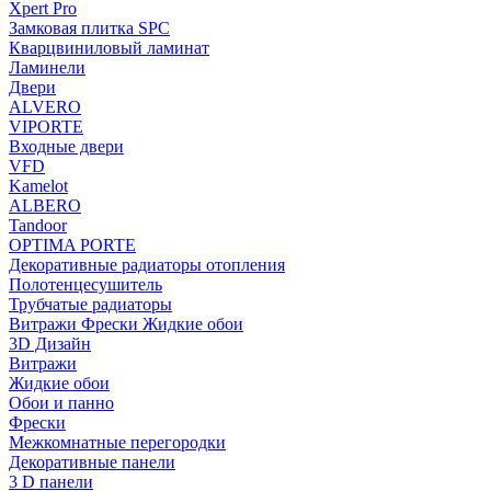
Xpert Pro
Замковая плитка SPC
Кварцвиниловый ламинат
Ламинели
Двери
ALVERO
VIPORTE
Входные двери
VFD
Kamelot
ALBERO
Tandoor
OPTIMA PORTE
Декоративные радиаторы отопления
Полотенцесушитель
Трубчатые радиаторы
Витражи Фрески Жидкие обои
3D Дизайн
Витражи
Жидкие обои
Обои и панно
Фрески
Межкомнатные перегородки
Декоративные панели
3 D панели