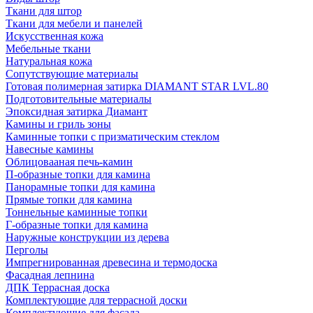
Ткани для штор
Ткани для мебели и панелей
Искусственная кожа
Мебельные ткани
Натуральная кожа
Сопутствующие материалы
Готовая полимерная затирка DIAMANT STAR LVL.80
Подготовительные материалы
Эпоксидная затирка Диамант
Камины и гриль зоны
Каминные топки с призматическим стеклом
Навесные камины
Облицовааная печь-камин
П-образные топки для камина
Панорамные топки для камина
Прямые топки для камина
Тоннельные каминные топки
Г-образные топки для камина
Наружные конструкции из дерева
Перголы
Импрегнированная древесина и термодоска
Фасадная лепнина
ДПК Террасная доска
Комплектующие для террасной доски
Комплектующие для фасада