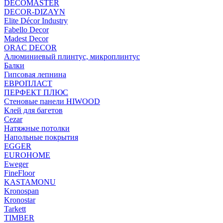
DECOMASTER
DECOR-DIZAYN
Elite Décor Industry
Fabello Decor
Madest Decor
ORAC DECOR
Алюминиевый плинтус, микроплинтус
Балки
Гипсовая лепнина
ЕВРОПЛАСТ
ПЕРФЕКТ ПЛЮС
Стеновые панели HIWOOD
Клей для багетов
Cezar
Натяжные потолки
Напольные покрытия
EGGER
EUROHOME
Eweger
FineFloor
KASTAMONU
Kronospan
Kronostar
Tarkett
TIMBER