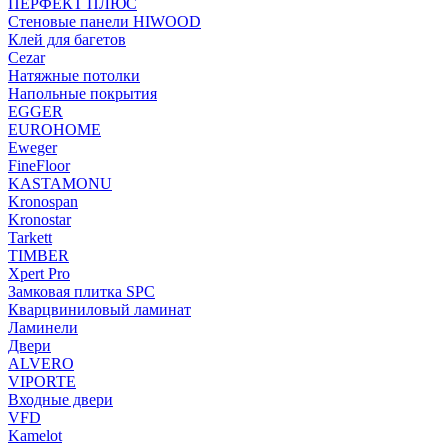
ПЕРФЕКТ ПЛЮС
Стеновые панели HIWOOD
Клей для багетов
Cezar
Натяжные потолки
Напольные покрытия
EGGER
EUROHOME
Eweger
FineFloor
KASTAMONU
Kronospan
Kronostar
Tarkett
TIMBER
Xpert Pro
Замковая плитка SPC
Кварцвиниловый ламинат
Ламинели
Двери
ALVERO
VIPORTE
Входные двери
VFD
Kamelot