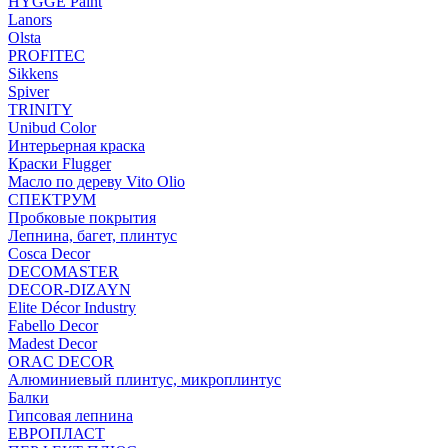
HYGGE Paint
Lanors
Olsta
PROFITEC
Sikkens
Spiver
TRINITY
Unibud Color
Интерьерная краска
Краски Flugger
Масло по дереву Vito Olio
СПЕКТРУМ
Пробковые покрытия
Лепнина, багет, плинтус
Cosca Decor
DECOMASTER
DECOR-DIZAYN
Elite Décor Industry
Fabello Decor
Madest Decor
ORAC DECOR
Алюминиевый плинтус, микроплинтус
Балки
Гипсовая лепнина
ЕВРОПЛАСТ