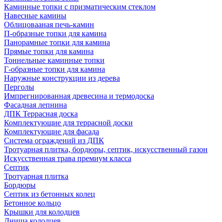
Каминные топки с призматическим стеклом
Навесные камины
Облицовааная печь-камин
П-образные топки для камина
Панорамные топки для камина
Прямые топки для камина
Тоннельные каминные топки
Г-образные топки для камина
Наружные конструкции из дерева
Перголы
Импрегнированная древесина и термодоска
Фасадная лепнина
ДПК Террасная доска
Комплектующие для террасной доски
Комплектующие для фасада
Система ограждений из ДПК
Тротуарная плитка, бордюры, септик, искусственный газон
Искусственная трава премиум класса
Септик
Тротуарная плитка
Бордюры
Септик из бетонных колец
Бетонное кольцо
Крышки для колодцев
Днища колодцев