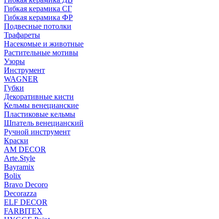
Гибкая керамика СГ
Гибкая керамика ФР
Подвесные потолки
Трафареты
Насекомые и животные
Растительные мотивы
Узоры
Инструмент
WAGNER
Губки
Декоративные кисти
Кельмы венецианские
Пластиковые кельмы
Шпатель венецианский
Ручной инструмент
Краски
AM DECOR
Arte.Style
Bayramix
Bolix
Bravo Decoro
Decorazza
ELF DECOR
FARBITEX