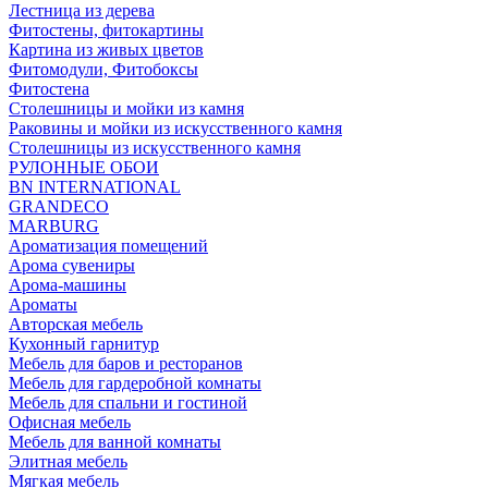
Лестница из дерева
Фитостены, фитокартины
Картина из живых цветов
Фитомодули, Фитобоксы
Фитостена
Столешницы и мойки из камня
Раковины и мойки из искусственного камня
Столешницы из искусственного камня
РУЛОННЫЕ ОБОИ
BN INTERNATIONAL
GRANDECO
MARBURG
Ароматизация помещений
Арома сувениры
Арома-машины
Ароматы
Авторская мебель
Кухонный гарнитур
Мебель для баров и ресторанов
Мебель для гардеробной комнаты
Мебель для спальни и гостиной
Офисная мебель
Мебель для ванной комнаты
Элитная мебель
Мягкая мебель