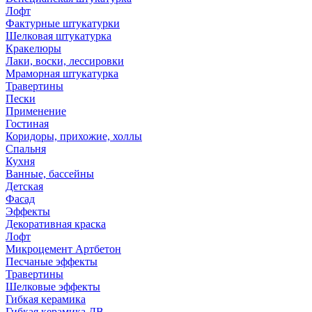
Лофт
Фактурные штукатурки
Шелковая штукатурка
Кракелюры
Лаки, воски, лессировки
Мраморная штукатурка
Травертины
Пески
Применение
Гостиная
Коридоры, прихожие, холлы
Спальня
Кухня
Ванные, бассейны
Детская
Фасад
Эффекты
Декоративная краска
Лофт
Микроцемент Артбетон
Песчаные эффекты
Травертины
Шелковые эффекты
Гибкая керамика
Гибкая керамика ДВ