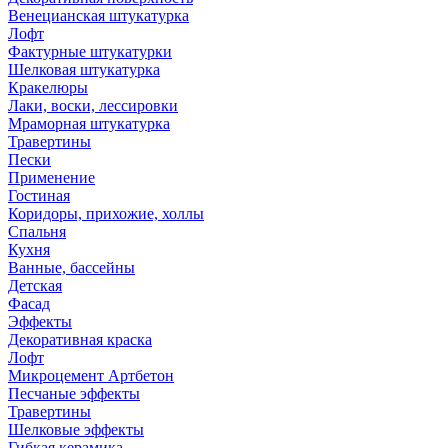
Венецианская штукатурка
Лофт
Фактурные штукатурки
Шелковая штукатурка
Кракелюры
Лаки, воски, лессировки
Мраморная штукатурка
Травертины
Пески
Применение
Гостиная
Коридоры, прихожие, холлы
Спальня
Кухня
Ванные, бассейны
Детская
Фасад
Эффекты
Декоративная краска
Лофт
Микроцемент Артбетон
Песчаные эффекты
Травертины
Шелковые эффекты
Гибкая керамика