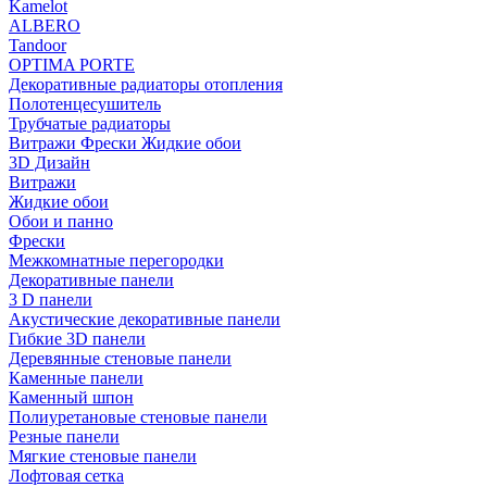
Kamelot
ALBERO
Tandoor
OPTIMA PORTE
Декоративные радиаторы отопления
Полотенцесушитель
Трубчатые радиаторы
Витражи Фрески Жидкие обои
3D Дизайн
Витражи
Жидкие обои
Обои и панно
Фрески
Межкомнатные перегородки
Декоративные панели
3 D панели
Акустические декоративные панели
Гибкие 3D панели
Деревянные стеновые панели
Каменные панели
Каменный шпон
Полиуретановые стеновые панели
Резные панели
Мягкие стеновые панели
Лофтовая сетка