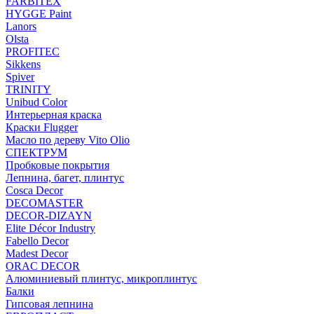
FARBITEX
HYGGE Paint
Lanors
Olsta
PROFITEC
Sikkens
Spiver
TRINITY
Unibud Color
Интерьерная краска
Краски Flugger
Масло по дереву Vito Olio
СПЕКТРУМ
Пробковые покрытия
Лепнина, багет, плинтус
Cosca Decor
DECOMASTER
DECOR-DIZAYN
Elite Décor Industry
Fabello Decor
Madest Decor
ORAC DECOR
Алюминиевый плинтус, микроплинтус
Балки
Гипсовая лепнина