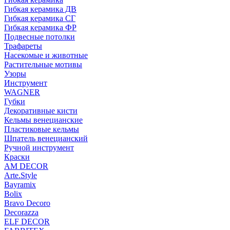
Гибкая керамика ДВ
Гибкая керамика СГ
Гибкая керамика ФР
Подвесные потолки
Трафареты
Насекомые и животные
Растительные мотивы
Узоры
Инструмент
WAGNER
Губки
Декоративные кисти
Кельмы венецианские
Пластиковые кельмы
Шпатель венецианский
Ручной инструмент
Краски
AM DECOR
Arte.Style
Bayramix
Bolix
Bravo Decoro
Decorazza
ELF DECOR