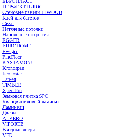
ЕВРОПЛАСТ
ПЕРФЕКТ ПЛЮС
Стеновые панели HIWOOD
Клей для багетов
Cezar
Натяжные потолки
Напольные покрытия
EGGER
EUROHOME
Eweger
FineFloor
KASTAMONU
Kronospan
Kronostar
Tarkett
TIMBER
Xpert Pro
Замковая плитка SPC
Кварцвиниловый ламинат
Ламинели
Двери
ALVERO
VIPORTE
Входные двери
VFD