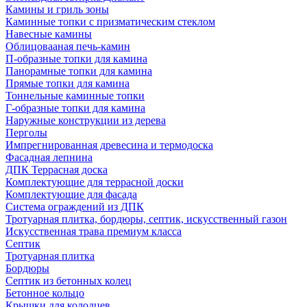
Камины и гриль зоны
Каминные топки с призматическим стеклом
Навесные камины
Облицовааная печь-камин
П-образные топки для камина
Панорамные топки для камина
Прямые топки для камина
Тоннельные каминные топки
Г-образные топки для камина
Наружные конструкции из дерева
Перголы
Импрегнированная древесина и термодоска
Фасадная лепнина
ДПК Террасная доска
Комплектующие для террасной доски
Комплектующие для фасада
Система ограждений из ДПК
Тротуарная плитка, бордюры, септик, искусственный газон
Искусственная трава премиум класса
Септик
Тротуарная плитка
Бордюры
Септик из бетонных колец
Бетонное кольцо
Крышки для колодцев