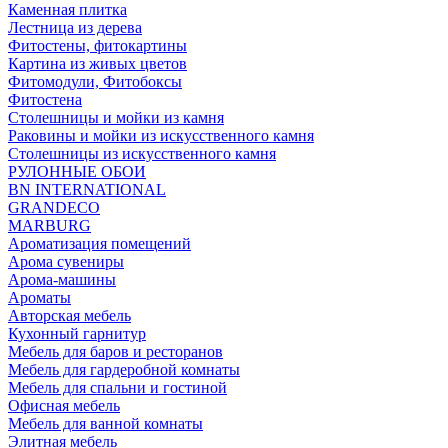
Каменная плитка
Лестница из дерева
Фитостены, фитокартины
Картина из живых цветов
Фитомодули, Фитобоксы
Фитостена
Столешницы и мойки из камня
Раковины и мойки из искусственного камня
Столешницы из искусственного камня
РУЛОННЫЕ ОБОИ
BN INTERNATIONAL
GRANDECO
MARBURG
Ароматизация помещений
Арома сувениры
Арома-машины
Ароматы
Авторская мебель
Кухонный гарнитур
Мебель для баров и ресторанов
Мебель для гардеробной комнаты
Мебель для спальни и гостиной
Офисная мебель
Мебель для ванной комнаты
Элитная мебель