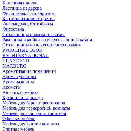
Каменная плитка
Лестница из дерева
Фитостены, фитокартины
Картина из живых цветов
Фитомодули, Фитобоксы
Фитостена
Столешницы и мойки из камня
Раковины и мойки из искусственного камня
Столешницы из искусственного камня
РУЛОННЫЕ ОБОИ
BN INTERNATIONAL
GRANDECO
MARBURG
Ароматизация помещений
Арома сувениры
Арома-машины
Ароматы
Авторская мебель
Кухонный гарнитур
Мебель для баров и ресторанов
Мебель для гардеробной комнаты
Мебель для спальни и гостиной
Офисная мебель
Мебель для ванной комнаты
Элитная мебель