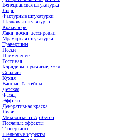
Венецианская штукатурка
Лофт
Фактурные штукатурки
Шелковая штукатурка
Кракелюры
Лаки, воски, лессировки
Мраморная штукатурка
Травертины
Пески
Применение
Гостиная
Коридоры, прихожие, холлы
Спальня
Кухня
Ванные, бассейны
Детская
Фасад
Эффекты
Декоративная краска
Лофт
Микроцемент Артбетон
Песчаные эффекты
Травертины
Шелковые эффекты
Гибкая керамика