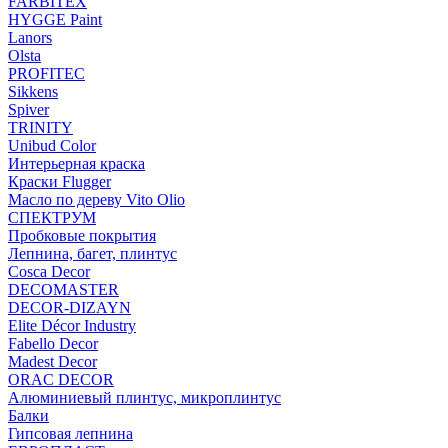
FARBITEX
HYGGE Paint
Lanors
Olsta
PROFITEC
Sikkens
Spiver
TRINITY
Unibud Color
Интерьерная краска
Краски Flugger
Масло по дереву Vito Olio
СПЕКТРУМ
Пробковые покрытия
Лепнина, багет, плинтус
Cosca Decor
DECOMASTER
DECOR-DIZAYN
Elite Décor Industry
Fabello Decor
Madest Decor
ORAC DECOR
Алюминиевый плинтус, микроплинтус
Балки
Гипсовая лепнина