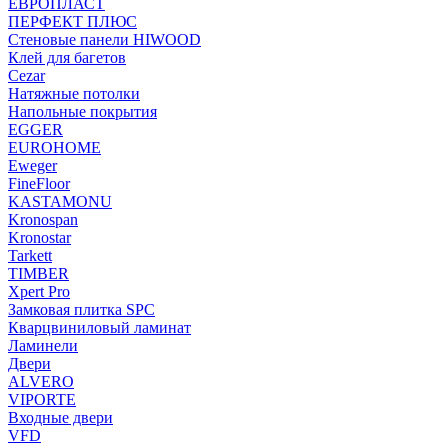
ЕВРОПЛАСТ
ПЕРФЕКТ ПЛЮС
Стеновые панели HIWOOD
Клей для багетов
Cezar
Натяжные потолки
Напольные покрытия
EGGER
EUROHOME
Eweger
FineFloor
KASTAMONU
Kronospan
Kronostar
Tarkett
TIMBER
Xpert Pro
Замковая плитка SPC
Кварцвиниловый ламинат
Ламинели
Двери
ALVERO
VIPORTE
Входные двери
VFD