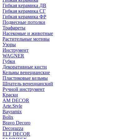
Гибкая керамика ДВ
Гибкая керамика СГ
Гибкая керамика ФР
Подвесные потолки
Трафареты
Насекомые и животные
Растительные мотивы
Узоры
Инструмент
WAGNER
Губки
Декоративные кисти
Кельмы венецианские
Пластиковые кельмы
Шпатель венецианский
Ручной инструмент
Краски
AM DECOR
Arte.Style
Bayramix
Bolix
Bravo Decoro
Decorazza
ELF DECOR