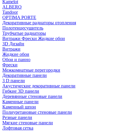
Kamelot
ALBERO
Tandoor
OPTIMA PORTE
Декоративные радиаторы отопления
Полотенцесушитель
Трубчатые радиаторы
Витражи Фрески Жидкие обои
3D Дизайн
Витражи
Жидкие обои
Обои и панно
Фрески
Межкомнатные перегородки
Декоративные панели
3 D панели
Акустические декоративные панели
Гибкие 3D панели
Деревянные стеновые панели
Каменные панели
Каменный шпон
Полиуретановые стеновые панели
Резные панели
Мягкие стеновые панели
Лофтовая сетка