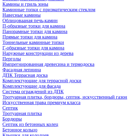
Камины и гриль зоны
Каминные топки с призматическим стеклом
Навесные камины
Облицовааная печь-камин
П-образные топки для камина
Панорамные топки для камина
Прямые топки для камина
Тоннельные каминные топки
Г-образные топки для камина
Наружные конструкции из дерева
Перголы
Импрегнированная древесина и термодоска
Фасадная лепнина
ДПК Террасная доска
Комплектующие для террасной доски
Комплектующие для фасада
Система ограждений из ДПК
Тротуарная плитка, бордюры, септик, искусственный газон
Искусственная трава премиум класса
Септик
Тротуарная плитка
Бордюры
Септик из бетонных колец
Бетонное кольцо
Крышки для колодцев