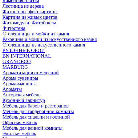
Каменная плитка
Лестница из дерева
Фитостены, фитокартины
Картина из живых цветов
Фитомодули, Фитобоксы
Фитостена
Столешницы и мойки из камня
Раковины и мойки из искусственного камня
Столешницы из искусственного камня
РУЛОННЫЕ ОБОИ
BN INTERNATIONAL
GRANDECO
MARBURG
Ароматизация помещений
Арома сувениры
Арома-машины
Ароматы
Авторская мебель
Кухонный гарнитур
Мебель для баров и ресторанов
Мебель для гардеробной комнаты
Мебель для спальни и гостиной
Офисная мебель
Мебель для ванной комнаты
Элитная мебель