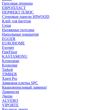
Гипсовая лепнина
ЕВРОПЛАСТ
ПЕРФЕКТ ПЛЮС
Стеновые панели HIWOOD
Клей для багетов
Cezar
Натяжные потолки
Напольные покрытия
EGGER
EUROHOME
Eweger
FineFloor
KASTAMONU
Kronospan
Kronostar
Tarkett
TIMBER
Xpert Pro
Замковая плитка SPC
Кварцвиниловый ламинат
Ламинели
Двери
ALVERO
VIPORTE
Входные двери