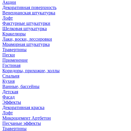
Акции
Декоративная поверхность
Венецианская штукатурка
Лофт
Фактурные штукатурки
Шелковая штукатурка
Кракелюры
Лаки, воски, лессировки
Мраморная штукатурка
Травертины
Пески
Применение
Гостиная
Коридоры, прихожие, холлы
Спальня
Кухня
Ванные, бассейны
Детская
Фасад
Эффекты
Декоративная краска
Лофт
Микроцемент Артбетон
Песчаные эффекты
Травертины