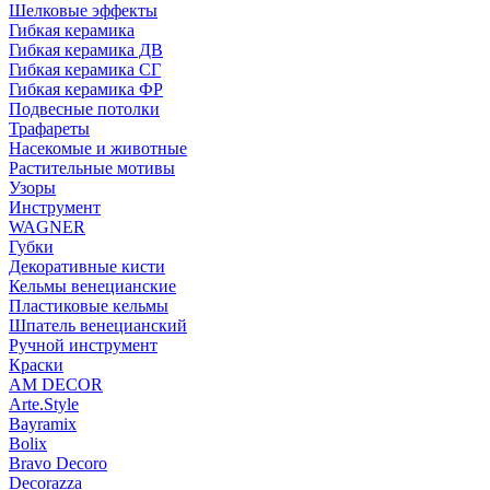
Шелковые эффекты
Гибкая керамика
Гибкая керамика ДВ
Гибкая керамика СГ
Гибкая керамика ФР
Подвесные потолки
Трафареты
Насекомые и животные
Растительные мотивы
Узоры
Инструмент
WAGNER
Губки
Декоративные кисти
Кельмы венецианские
Пластиковые кельмы
Шпатель венецианский
Ручной инструмент
Краски
AM DECOR
Arte.Style
Bayramix
Bolix
Bravo Decoro
Decorazza