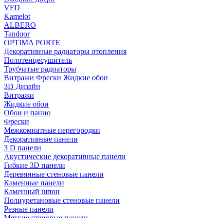
VFD
Kamelot
ALBERO
Tandoor
OPTIMA PORTE
Декоративные радиаторы отопления
Полотенцесушитель
Трубчатые радиаторы
Витражи Фрески Жидкие обои
3D Дизайн
Витражи
Жидкие обои
Обои и панно
Фрески
Межкомнатные перегородки
Декоративные панели
3 D панели
Акустические декоративные панели
Гибкие 3D панели
Деревянные стеновые панели
Каменные панели
Каменный шпон
Полиуретановые стеновые панели
Резные панели
Мягкие стеновые панели