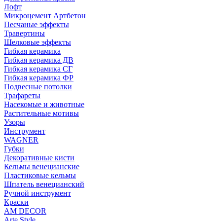
Лофт
Микроцемент Артбетон
Песчаные эффекты
Травертины
Шелковые эффекты
Гибкая керамика
Гибкая керамика ДВ
Гибкая керамика СГ
Гибкая керамика ФР
Подвесные потолки
Трафареты
Насекомые и животные
Растительные мотивы
Узоры
Инструмент
WAGNER
Губки
Декоративные кисти
Кельмы венецианские
Пластиковые кельмы
Шпатель венецианский
Ручной инструмент
Краски
AM DECOR
Arte.Style