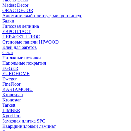
Madest Decor
ORAC DECOR
Алюминиевый плинтус, микроплинтус
Балки
Гипсовая лепнина
ЕВРОПЛАСТ
ПЕРФЕКТ ПЛЮС
Стеновые панели HIWOOD
Клей для багетов
Cezar
Натяжные потолки
Напольные покрытия
EGGER
EUROHOME
Eweger
FineFloor
KASTAMONU
Kronospan
Kronostar
Tarkett
TIMBER
Xpert Pro
Замковая плитка SPC
Кварцвиниловый ламинат