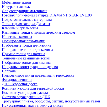
Мебельные ткани
Натуральная кожа
Сопутствующие материалы
Готовая полимерная затирка DIAMANT STAR LVL.80
Подготовительные материалы
Эпоксидная затирка Диамант
Камины и гриль зоны
Каминные топки с призматическим стеклом
Навесные камины
Облицовааная печь-камин
П-образные топки для камина
Панорамные топки для камина
Прямые топки для камина
Тоннельные каминные топки
Г-образные топки для камина
Наружные конструкции из дерева
Перголы
Импрегнированная древесина и термодоска
Фасадная лепнина
ДПК Террасная доска
Комплектующие для террасной доски
Комплектующие для фасада
Система ограждений из ДПК
Тротуарная плитка, бордюры, септик, искусственный газон
Искусственная трава премиум класса