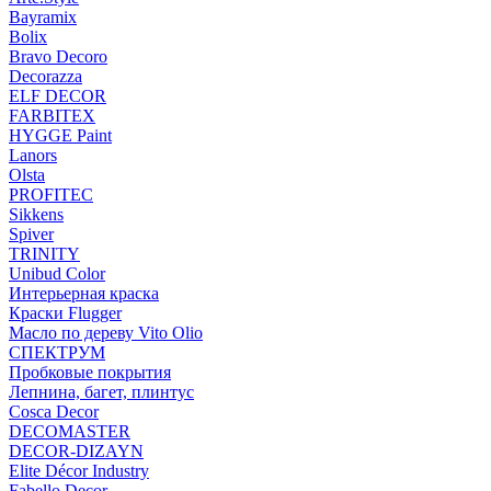
Bayramix
Bolix
Bravo Decoro
Decorazza
ELF DECOR
FARBITEX
HYGGE Paint
Lanors
Olsta
PROFITEC
Sikkens
Spiver
TRINITY
Unibud Color
Интерьерная краска
Краски Flugger
Масло по дереву Vito Olio
СПЕКТРУМ
Пробковые покрытия
Лепнина, багет, плинтус
Cosca Decor
DECOMASTER
DECOR-DIZAYN
Elite Décor Industry
Fabello Decor