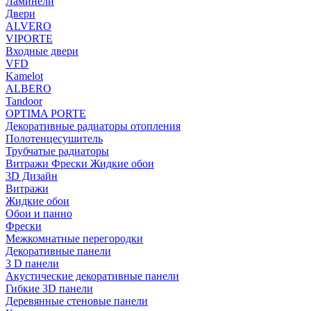
Ламинели
Двери
ALVERO
VIPORTE
Входные двери
VFD
Kamelot
ALBERO
Tandoor
OPTIMA PORTE
Декоративные радиаторы отопления
Полотенцесушитель
Трубчатые радиаторы
Витражи Фрески Жидкие обои
3D Дизайн
Витражи
Жидкие обои
Обои и панно
Фрески
Межкомнатные перегородки
Декоративные панели
3 D панели
Акустические декоративные панели
Гибкие 3D панели
Деревянные стеновые панели