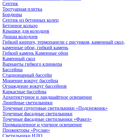
Септик
Тротуарная плитка
Бордюры
Септик из бетонных колец
Бетонное кольцо
Крышки для колодцев
Днища колодцев
Гибкий кирпич, термопанели с рисунком, каменный скол,
каменные обои, гибкий камень
Гибкий камень Каменные обои
Каменный скол
Варианты гибкого клинкера
Бассейны
Стационарный бассейн
Мощение вокруг бассейна
Ограждение вокруг бассейнов
Каркасные бассейны
Архитектурное и ландшафтное освещение
Линейные светильники
Точечные грунтовые светильники «Подснежник»
Точечные фасадные светильники
Точечные фасадные светильники «Факел»
Промышленное и уличное освещение
Прожекторы «Руслан»
Светильники НЛО