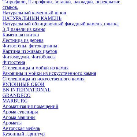
Т-профили, П-профили, вставки, накладки, перекрытие
стыков.
Натуральный каменный шпон
НАТУРАЛЬНЫЙ КАМЕНЬ
Натуральный облицовочный фасадный камень, плитка
3 Д панели из камня
Каменная плитка
Лестница из дерева
Фитостены, фитокартины
Картина из живых цветов
Фитомодули, Фитобоксы
Фитостена
Столешницы и мойки из камня
Раковины и мойки из искусственного камня
Столешницы из искусственного камня
РУЛОННЫЕ ОБОИ
BN INTERNATIONAL
GRANDECO
MARBURG
Ароматизация помещений
Арома сувениры
Арома-машины
Ароматы
Авторская мебель
Кухонный гарнитур