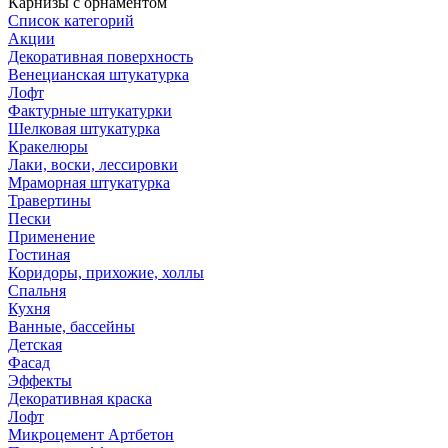
Карнизы с орнаментом
Список категорий
Акции
Декоративная поверхность
Венецианская штукатурка
Лофт
Фактурные штукатурки
Шелковая штукатурка
Кракелюры
Лаки, воски, лессировки
Мраморная штукатурка
Травертины
Пески
Применение
Гостиная
Коридоры, прихожие, холлы
Спальня
Кухня
Ванные, бассейны
Детская
Фасад
Эффекты
Декоративная краска
Лофт
Микроцемент Артбетон