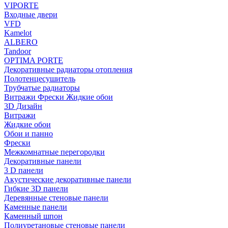
VIPORTE
Входные двери
VFD
Kamelot
ALBERO
Tandoor
OPTIMA PORTE
Декоративные радиаторы отопления
Полотенцесушитель
Трубчатые радиаторы
Витражи Фрески Жидкие обои
3D Дизайн
Витражи
Жидкие обои
Обои и панно
Фрески
Межкомнатные перегородки
Декоративные панели
3 D панели
Акустические декоративные панели
Гибкие 3D панели
Деревянные стеновые панели
Каменные панели
Каменный шпон
Полиуретановые стеновые панели