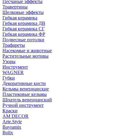
Песчаные эффекты
Травертины
Шелковые эффекты
Гибкая керамика
Гибкая керамика ДВ
Гибкая керамика СГ
Гибкая керамика ФР
Подвесные потолки
Трафареты
Насекомые и животные
Растительные мотивы
Узоры
Инструмент
WAGNER
Губки
Декоративные кисти
Кельмы венецианские
Пластиковые кельмы
Шпатель венецианский
Ручной инструмент
Краски
AM DECOR
Arte.Style
Bayramix
Bolix