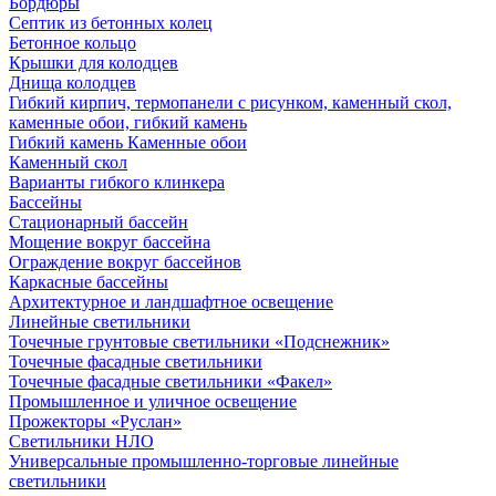
Бордюры
Септик из бетонных колец
Бетонное кольцо
Крышки для колодцев
Днища колодцев
Гибкий кирпич, термопанели с рисунком, каменный скол,
каменные обои, гибкий камень
Гибкий камень Каменные обои
Каменный скол
Варианты гибкого клинкера
Бассейны
Стационарный бассейн
Мощение вокруг бассейна
Ограждение вокруг бассейнов
Каркасные бассейны
Архитектурное и ландшафтное освещение
Линейные светильники
Точечные грунтовые светильники «Подснежник»
Точечные фасадные светильники
Точечные фасадные светильники «Факел»
Промышленное и уличное освещение
Прожекторы «Руслан»
Светильники НЛО
Универсальные промышленно-торговые линейные
светильники