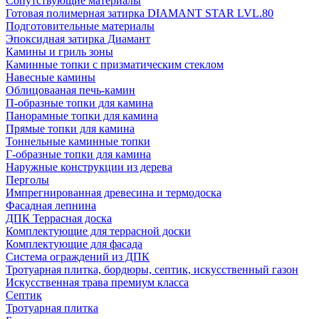
Сопутствующие материалы
Готовая полимерная затирка DIAMANT STAR LVL.80
Подготовительные материалы
Эпоксидная затирка Диамант
Камины и гриль зоны
Каминные топки с призматическим стеклом
Навесные камины
Облицовааная печь-камин
П-образные топки для камина
Панорамные топки для камина
Прямые топки для камина
Тоннельные каминные топки
Г-образные топки для камина
Наружные конструкции из дерева
Перголы
Импрегнированная древесина и термодоска
Фасадная лепнина
ДПК Террасная доска
Комплектующие для террасной доски
Комплектующие для фасада
Система ограждений из ДПК
Тротуарная плитка, бордюры, септик, искусственный газон
Искусственная трава премиум класса
Септик
Тротуарная плитка