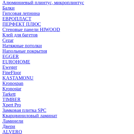
Алюминиевый плинтус, микроплинтус
Балки
Гипсовая лепнина
ЕВРОПЛАСТ
ПЕРФЕКТ ПЛЮС
Стеновые панели HIWOOD
Клей для багетов
Cezar
Натяжные потолки
Напольные покрытия
EGGER
EUROHOME
Eweger
FineFloor
KASTAMONU
Kronospan
Kronostar
Tarkett
TIMBER
Xpert Pro
Замковая плитка SPC
Кварцвиниловый ламинат
Ламинели
Двери
ALVERO