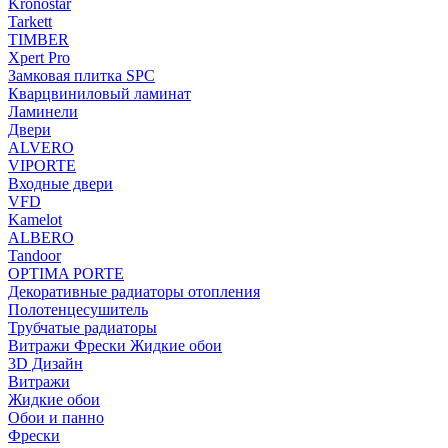
Kronostar
Tarkett
TIMBER
Xpert Pro
Замковая плитка SPC
Кварцвиниловый ламинат
Ламинели
Двери
ALVERO
VIPORTE
Входные двери
VFD
Kamelot
ALBERO
Tandoor
OPTIMA PORTE
Декоративные радиаторы отопления
Полотенцесушитель
Трубчатые радиаторы
Витражи Фрески Жидкие обои
3D Дизайн
Витражи
Жидкие обои
Обои и панно
Фрески