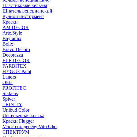
Пластиковые кельмы
Шпатель венецианский
Ручной инструмент
Краски
AM DECOR
Arte.Style
Bayramix
Bolix
Bravo Decoro
Decorazza
ELF DECOR
FARBITEX
HYGGE Paint
Lanors
Olsta
PROFITEC
Sikkens
Spiver
TRINITY
Unibud Color
Интерьерная краска
Краски Flugger
Масло по дереву Vito Olio
СПЕКТРУМ