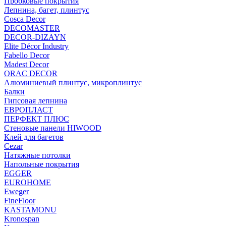
Пробковые покрытия
Лепнина, багет, плинтус
Cosca Decor
DECOMASTER
DECOR-DIZAYN
Elite Décor Industry
Fabello Decor
Madest Decor
ORAC DECOR
Алюминиевый плинтус, микроплинтус
Балки
Гипсовая лепнина
ЕВРОПЛАСТ
ПЕРФЕКТ ПЛЮС
Стеновые панели HIWOOD
Клей для багетов
Cezar
Натяжные потолки
Напольные покрытия
EGGER
EUROHOME
Eweger
FineFloor
KASTAMONU
Kronospan