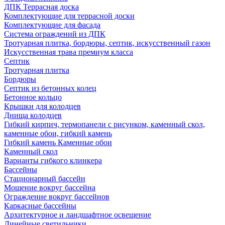
ДПК Террасная доска
Комплектующие для террасной доски
Комплектующие для фасада
Система ограждений из ДПК
Тротуарная плитка, бордюры, септик, искусственный газон
Искусственная трава премиум класса
Септик
Тротуарная плитка
Бордюры
Септик из бетонных колец
Бетонное кольцо
Крышки для колодцев
Днища колодцев
Гибкий кирпич, термопанели с рисунком, каменный скол,
каменные обои, гибкий камень
Гибкий камень Каменные обои
Каменный скол
Варианты гибкого клинкера
Бассейны
Стационарный бассейн
Мощение вокруг бассейна
Ограждение вокруг бассейнов
Каркасные бассейны
Архитектурное и ландшафтное освещение
Линейные светильники