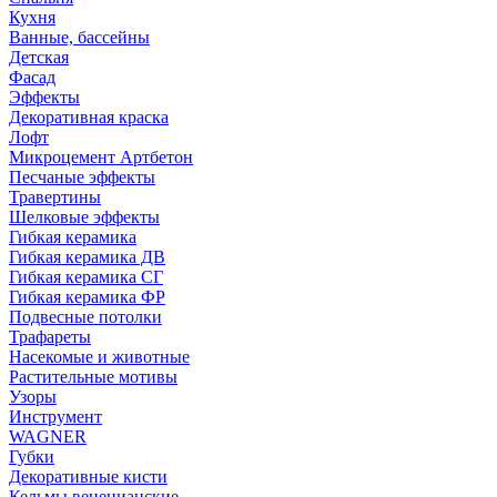
Кухня
Ванные, бассейны
Детская
Фасад
Эффекты
Декоративная краска
Лофт
Микроцемент Артбетон
Песчаные эффекты
Травертины
Шелковые эффекты
Гибкая керамика
Гибкая керамика ДВ
Гибкая керамика СГ
Гибкая керамика ФР
Подвесные потолки
Трафареты
Насекомые и животные
Растительные мотивы
Узоры
Инструмент
WAGNER
Губки
Декоративные кисти
Кельмы венецианские