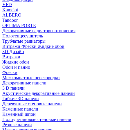
VFD
Kamelot
ALBERO
Tandoor
OPTIMA PORTE
Декоративные радиаторы отопления
Полотенцесушитель
Трубчатые радиаторы
Витражи Фрески Жидкие обои
3D Дизайн
Витражи
Жидкие обои
Обои и панно
Фрески
Межкомнатные перегородки
Декоративные панели
3 D панели
Акустические декоративные панели
Гибкие 3D панели
Деревянные стеновые панели
Каменные панели
Каменный шпон
Полиуретановые стеновые панели
Резные панели
Мягкие стеновые панели