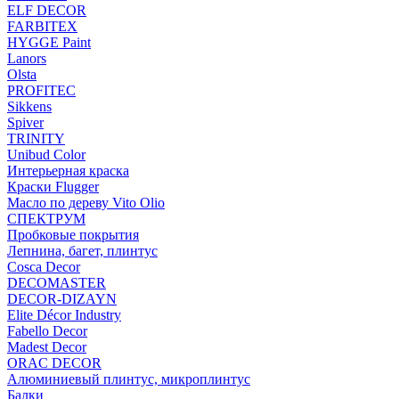
ELF DECOR
FARBITEX
HYGGE Paint
Lanors
Olsta
PROFITEC
Sikkens
Spiver
TRINITY
Unibud Color
Интерьерная краска
Краски Flugger
Масло по дереву Vito Olio
СПЕКТРУМ
Пробковые покрытия
Лепнина, багет, плинтус
Cosca Decor
DECOMASTER
DECOR-DIZAYN
Elite Décor Industry
Fabello Decor
Madest Decor
ORAC DECOR
Алюминиевый плинтус, микроплинтус
Балки