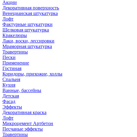
Акции
Декоративная поверхность
Венецианская штукатурка
Лофт
Фактурные штукатурки
Шелковая штукатурка
Кракелюры
Лаки, воски, лессировки
Мраморная штукатурка
Травертины
Пески
Применение
Гостиная
Коридоры, прихожие, холлы
Спальня
Кухня
Ванные, бассейны
Детская
Фасад
Эффекты
Декоративная краска
Лофт
Микроцемент Артбетон
Песчаные эффекты
Травертины