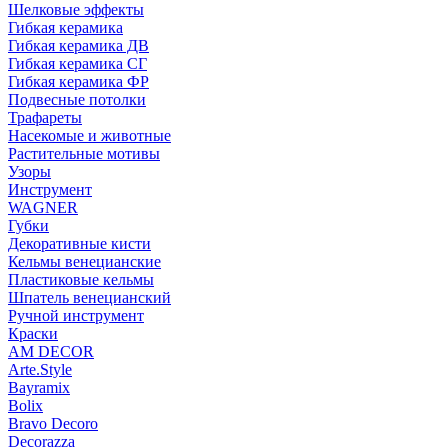
Шелковые эффекты
Гибкая керамика
Гибкая керамика ДВ
Гибкая керамика СГ
Гибкая керамика ФР
Подвесные потолки
Трафареты
Насекомые и животные
Растительные мотивы
Узоры
Инструмент
WAGNER
Губки
Декоративные кисти
Кельмы венецианские
Пластиковые кельмы
Шпатель венецианский
Ручной инструмент
Краски
AM DECOR
Arte.Style
Bayramix
Bolix
Bravo Decoro
Decorazza