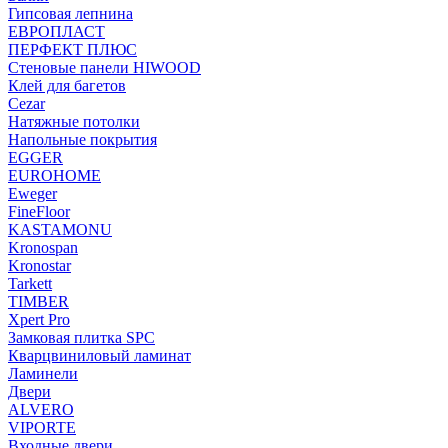
Гипсовая лепнина
ЕВРОПЛАСТ
ПЕРФЕКТ ПЛЮС
Стеновые панели HIWOOD
Клей для багетов
Cezar
Натяжные потолки
Напольные покрытия
EGGER
EUROHOME
Eweger
FineFloor
KASTAMONU
Kronospan
Kronostar
Tarkett
TIMBER
Xpert Pro
Замковая плитка SPC
Кварцвиниловый ламинат
Ламинели
Двери
ALVERO
VIPORTE
Входные двери