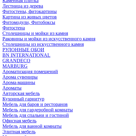
Каменная плитка
Лестница из дерева
Фитостены, фитокартины
Картина из живых цветов
Фитомодули, Фитобоксы
Фитостена
Столешницы и мойки из камня
Раковины и мойки из искусственного камня
Столешницы из искусственного камня
РУЛОННЫЕ ОБОИ
BN INTERNATIONAL
GRANDECO
MARBURG
Ароматизация помещений
Арома сувениры
Арома-машины
Ароматы
Авторская мебель
Кухонный гарнитур
Мебель для баров и ресторанов
Мебель для гардеробной комнаты
Мебель для спальни и гостиной
Офисная мебель
Мебель для ванной комнаты
Элитная мебель