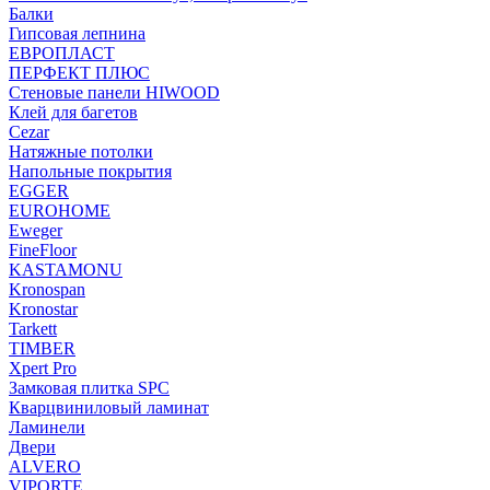
Балки
Гипсовая лепнина
ЕВРОПЛАСТ
ПЕРФЕКТ ПЛЮС
Стеновые панели HIWOOD
Клей для багетов
Cezar
Натяжные потолки
Напольные покрытия
EGGER
EUROHOME
Eweger
FineFloor
KASTAMONU
Kronospan
Kronostar
Tarkett
TIMBER
Xpert Pro
Замковая плитка SPC
Кварцвиниловый ламинат
Ламинели
Двери
ALVERO
VIPORTE