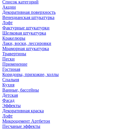
Список категорий
Акции
Декоративная поверхность
Венецианская штукатурка
Лофт
Фактурные штукатурки
Шелковая штукатурка
Кракелюры
Лаки, воски, лессировки
Мраморная штукатурка
Травертины
Пески
Применение
Гостиная
Коридоры, прихожие, холлы
Спальня
Кухня
Ванные, бассейны
Детская
Фасад
Эффекты
Декоративная краска
Лофт
Микроцемент Артбетон
Песчаные эффекты