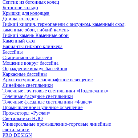
Септик из бетонных колец
Бетонное кольцо
Крышки для колодцев
Днища колодцев
Гибкий кирпич, термопанели с рисунком, каменный скол,
каменные обои, гибкий камень
Гибкий камень Каменные обои
Каменный скол
Варианты гибкого клинкера
Бассейны
Стационарный бассейн
Мощение вокруг бассейна
Ограждение вокруг бассейнов
Каркасные бассейны
Архитектурное и ландшафтное освещение
Линейные светильники
Точечные грунтовые светильники «Подснежник»
Точечные фасадные светильники
Точечные фасадные светильники «Факел»
Промышленное и уличное освещение
Прожекторы «Руслан»
Светильники НЛО
Универсальные промышленно-торговые линейные
светильники
PRO DESIGN