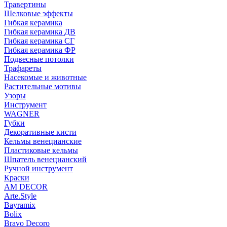
Травертины
Шелковые эффекты
Гибкая керамика
Гибкая керамика ДВ
Гибкая керамика СГ
Гибкая керамика ФР
Подвесные потолки
Трафареты
Насекомые и животные
Растительные мотивы
Узоры
Инструмент
WAGNER
Губки
Декоративные кисти
Кельмы венецианские
Пластиковые кельмы
Шпатель венецианский
Ручной инструмент
Краски
AM DECOR
Arte.Style
Bayramix
Bolix
Bravo Decoro