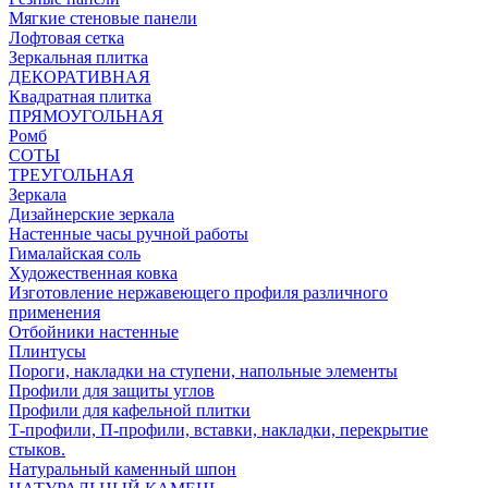
Мягкие стеновые панели
Лофтовая сетка
Зеркальная плитка
ДЕКОРАТИВНАЯ
Квадратная плитка
ПРЯМОУГОЛЬНАЯ
Ромб
СОТЫ
ТРЕУГОЛЬНАЯ
Зеркала
Дизайнерские зеркала
Настенные часы ручной работы
Гималайская соль
Художественная ковка
Изготовление нержавеющего профиля различного
применения
Отбойники настенные
Плинтусы
Пороги, накладки на ступени, напольные элементы
Профили для защиты углов
Профили для кафельной плитки
Т-профили, П-профили, вставки, накладки, перекрытие
стыков.
Натуральный каменный шпон