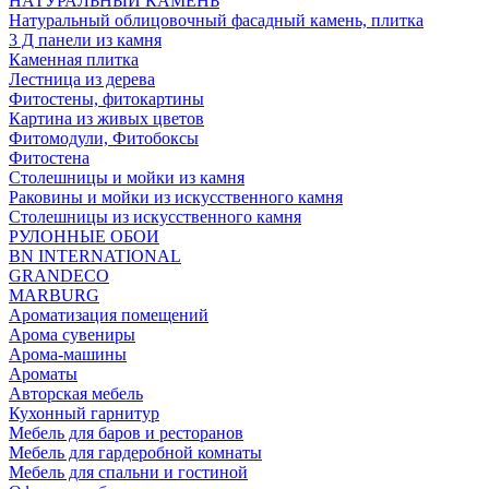
НАТУРАЛЬНЫЙ КАМЕНЬ
Натуральный облицовочный фасадный камень, плитка
3 Д панели из камня
Каменная плитка
Лестница из дерева
Фитостены, фитокартины
Картина из живых цветов
Фитомодули, Фитобоксы
Фитостена
Столешницы и мойки из камня
Раковины и мойки из искусственного камня
Столешницы из искусственного камня
РУЛОННЫЕ ОБОИ
BN INTERNATIONAL
GRANDECO
MARBURG
Ароматизация помещений
Арома сувениры
Арома-машины
Ароматы
Авторская мебель
Кухонный гарнитур
Мебель для баров и ресторанов
Мебель для гардеробной комнаты
Мебель для спальни и гостиной