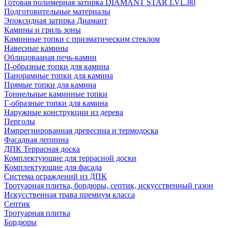
Готовая полимерная затирка DIAMANT STAR LVL.80
Подготовительные материалы
Эпоксидная затирка Диамант
Камины и гриль зоны
Каминные топки с призматическим стеклом
Навесные камины
Облицовааная печь-камин
П-образные топки для камина
Панорамные топки для камина
Прямые топки для камина
Тоннельные каминные топки
Г-образные топки для камина
Наружные конструкции из дерева
Перголы
Импрегнированная древесина и термодоска
Фасадная лепнина
ДПК Террасная доска
Комплектующие для террасной доски
Комплектующие для фасада
Система ограждений из ДПК
Тротуарная плитка, бордюры, септик, искусственный газон
Искусственная трава премиум класса
Септик
Тротуарная плитка
Бордюры