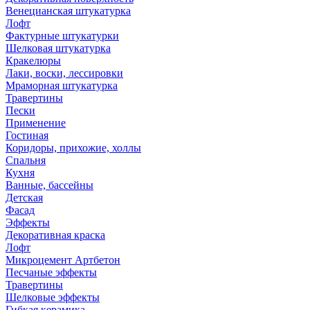
Венецианская штукатурка
Лофт
Фактурные штукатурки
Шелковая штукатурка
Кракелюры
Лаки, воски, лессировки
Мраморная штукатурка
Травертины
Пески
Применение
Гостиная
Коридоры, прихожие, холлы
Спальня
Кухня
Ванные, бассейны
Детская
Фасад
Эффекты
Декоративная краска
Лофт
Микроцемент Артбетон
Песчаные эффекты
Травертины
Шелковые эффекты
Гибкая керамика