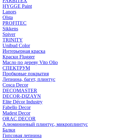
FARBITEX
HYGGE Paint
Lanors
Olsta
PROFITEC
Sikkens
Spiver
TRINITY
Unibud Color
Интерьерная краска
Краски Flugger
Масло по дереву Vito Olio
СПЕКТРУМ
Пробковые покрытия
Лепнина, багет, плинтус
Cosca Decor
DECOMASTER
DECOR-DIZAYN
Elite Décor Industry
Fabello Decor
Madest Decor
ORAC DECOR
Алюминиевый плинтус, микроплинтус
Балки
Гипсовая лепнина