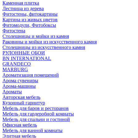
Каменная плитка
Лестница из дерева
Фитостены, фитокартины
Картина из живых цветов
Фитомодули, Фитобоксы
Фитостена
Столешницы и мойки из камня
Раковины и мойки из искусственного камня
Столешницы из искусственного камня
РУЛОННЫЕ ОБОИ
BN INTERNATIONAL
GRANDECO
MARBURG
Ароматизация помещений
Арома сувениры
Арома-машины
Ароматы
Авторская мебель
Кухонный гарнитур
Мебель для баров и ресторанов
Мебель для гардеробной комнаты
Мебель для спальни и гостиной
Офисная мебель
Мебель для ванной комнаты
Элитная мебель