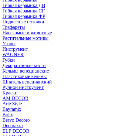
Гибкая керамика ДВ
Гибкая керамика СГ
Гибкая керамика ФР
Подвесные потолки
Трафареты
Насекомые и животные
Растительные мотивы
Узоры
Инструмент
WAGNER
Губки
Декоративные кисти
Кельмы венецианские
Пластиковые кельмы
Шпатель венецианский
Ручной инструмент
Краски
AM DECOR
Arte.Style
Bayramix
Bolix
Bravo Decoro
Decorazza
ELF DECOR