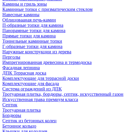
Камины и гриль зоны
Каминные топки с призматическим стеклом
Навесные камины
Облицовааная печь-камин
П-образные топки для камина
Панорамные топки для камина
Прямые топки для камина
Тоннельные каминные топки
Г-образные топки для камина
Наружные конструкции из дерева
Перголы
Импрегнированная древесина и термодоска
Фасадная лепнина
ДПК Террасная доска
Комплектующие для террасной доски
Комплектующие для фасада
Система ограждений из ДПК
Тротуарная плитка, бордюры, септик, искусственный газон
Искусственная трава премиум класса
Септик
Тротуарная плитка
Бордюры
Септик из бетонных колец
Бетонное кольцо
Крышки для колодцев