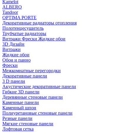
Kamelot
ALBERO
Tandoor
OPTIMA PORTE
Декоративные радиаторы отопления
Полотенцесушитель
Трубчатые радиаторы
Витражи Фрески Жидкие обои
3D Дизайн
Витражи
Жидкие обои
Обои и панно
Фрески
Межкомнатные перегородки
Декоративные панели
3 D панели
Акустические декоративные панели
Гибкие 3D панели
Деревянные стеновые панели
Каменные панели
Каменный шпон
Полиуретановые стеновые панели
Резные панели
Мягкие стеновые панели
Лофтовая сетка