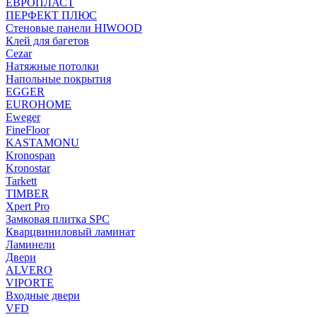
ЕВРОПЛАСТ
ПЕРФЕКТ ПЛЮС
Стеновые панели HIWOOD
Клей для багетов
Cezar
Натяжные потолки
Напольные покрытия
EGGER
EUROHOME
Eweger
FineFloor
KASTAMONU
Kronospan
Kronostar
Tarkett
TIMBER
Xpert Pro
Замковая плитка SPC
Кварцвиниловый ламинат
Ламинели
Двери
ALVERO
VIPORTE
Входные двери
VFD