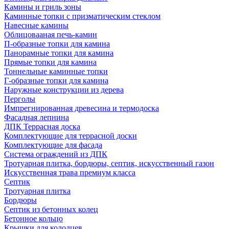
Камины и гриль зоны
Каминные топки с призматическим стеклом
Навесные камины
Облицовааная печь-камин
П-образные топки для камина
Панорамные топки для камина
Прямые топки для камина
Тоннельные каминные топки
Г-образные топки для камина
Наружные конструкции из дерева
Перголы
Импрегнированная древесина и термодоска
Фасадная лепнина
ДПК Террасная доска
Комплектующие для террасной доски
Комплектующие для фасада
Система ограждений из ДПК
Тротуарная плитка, бордюры, септик, искусственный газон
Искусственная трава премиум класса
Септик
Тротуарная плитка
Бордюры
Септик из бетонных колец
Бетонное кольцо
Крышки для колодцев