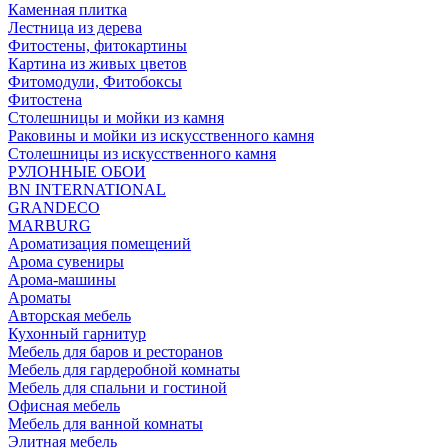
Каменная плитка
Лестница из дерева
Фитостены, фитокартины
Картина из живых цветов
Фитомодули, Фитобоксы
Фитостена
Столешницы и мойки из камня
Раковины и мойки из искусственного камня
Столешницы из искусственного камня
РУЛОННЫЕ ОБОИ
BN INTERNATIONAL
GRANDECO
MARBURG
Ароматизация помещений
Арома сувениры
Арома-машины
Ароматы
Авторская мебель
Кухонный гарнитур
Мебель для баров и ресторанов
Мебель для гардеробной комнаты
Мебель для спальни и гостиной
Офисная мебель
Мебель для ванной комнаты
Элитная мебель