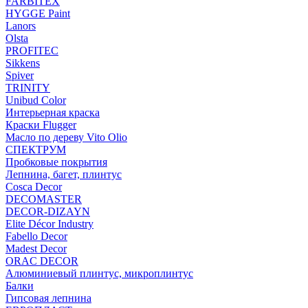
FARBITEX
HYGGE Paint
Lanors
Olsta
PROFITEC
Sikkens
Spiver
TRINITY
Unibud Color
Интерьерная краска
Краски Flugger
Масло по дереву Vito Olio
СПЕКТРУМ
Пробковые покрытия
Лепнина, багет, плинтус
Cosca Decor
DECOMASTER
DECOR-DIZAYN
Elite Décor Industry
Fabello Decor
Madest Decor
ORAC DECOR
Алюминиевый плинтус, микроплинтус
Балки
Гипсовая лепнина