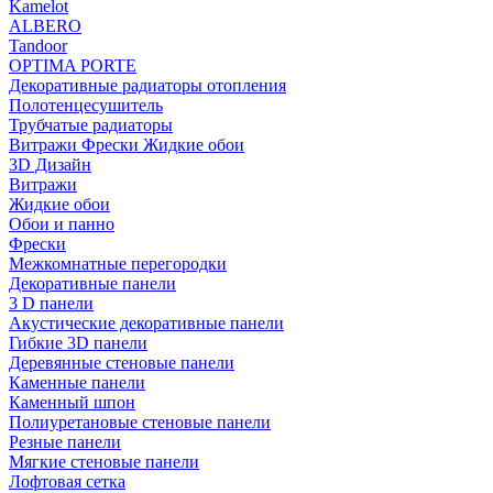
Kamelot
ALBERO
Tandoor
OPTIMA PORTE
Декоративные радиаторы отопления
Полотенцесушитель
Трубчатые радиаторы
Витражи Фрески Жидкие обои
3D Дизайн
Витражи
Жидкие обои
Обои и панно
Фрески
Межкомнатные перегородки
Декоративные панели
3 D панели
Акустические декоративные панели
Гибкие 3D панели
Деревянные стеновые панели
Каменные панели
Каменный шпон
Полиуретановые стеновые панели
Резные панели
Мягкие стеновые панели
Лофтовая сетка