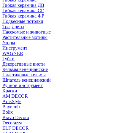
Гибкая керамика ДВ
Гибкая керамика СГ
Гибкая керамика ФР
Подвесные потолки
Трафареты
Насекомые и животные
Растительные мотивы
Узоры
Инструмент
WAGNER
Губки
Декоративные кисти
Кельмы венецианские
Пластиковые кельмы
Шпатель венецианский
Ручной инструмент
Краски
AM DECOR
Arte.Style
Bayramix
Bolix
Bravo Decoro
Decorazza
ELF DECOR