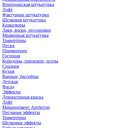
Венецианская штукатурка
Лофт
Фактурные штукатурки
Шелковая штукатурка
Кракелюры
Лаки, воски, лессировки
Мраморная штукатурка
Травертины
Пески
Применение
Гостиная
Коридоры, прихожие, холлы
Спальня
Кухня
Ванные, бассейны
Детская
Фасад
Эффекты
Декоративная краска
Лофт
Микроцемент Артбетон
Песчаные эффекты
Травертины
Шелковые эффекты
Гибкая керамика