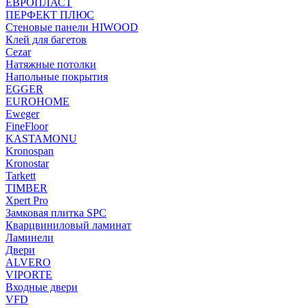
ЕВРОПЛАСТ
ПЕРФЕКТ ПЛЮС
Стеновые панели HIWOOD
Клей для багетов
Cezar
Натяжные потолки
Напольные покрытия
EGGER
EUROHOME
Eweger
FineFloor
KASTAMONU
Kronospan
Kronostar
Tarkett
TIMBER
Xpert Pro
Замковая плитка SPC
Кварцвиниловый ламинат
Ламинели
Двери
ALVERO
VIPORTE
Входные двери
VFD