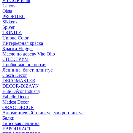
HYGGE Paint
Lanors
Olsta
PROFITEC
Sikkens
Spiver
TRINITY
Unibud Color
Интерьерная краска
Краски Flugger
Масло по дереву Vito Olio
СПЕКТРУМ
Пробковые покрытия
Лепнина, багет, плинтус
Cosca Decor
DECOMASTER
DECOR-DIZAYN
Elite Décor Industry
Fabello Decor
Madest Decor
ORAC DECOR
Алюминиевый плинтус, микроплинтус
Балки
Гипсовая лепнина
ЕВРОПЛАСТ