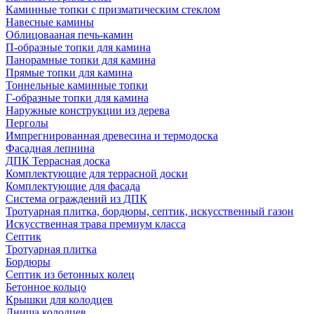
Каминные топки с призматическим стеклом
Навесные камины
Облицовааная печь-камин
П-образные топки для камина
Панорамные топки для камина
Прямые топки для камина
Тоннельные каминные топки
Г-образные топки для камина
Наружные конструкции из дерева
Перголы
Импрегнированная древесина и термодоска
Фасадная лепнина
ДПК Террасная доска
Комплектующие для террасной доски
Комплектующие для фасада
Система ограждений из ДПК
Тротуарная плитка, бордюры, септик, искусственный газон
Искусственная трава премиум класса
Септик
Тротуарная плитка
Бордюры
Септик из бетонных колец
Бетонное кольцо
Крышки для колодцев
Днища колодцев