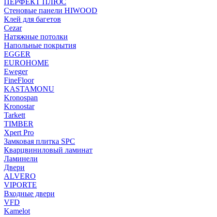
ПЕРФЕКТ ПЛЮС
Стеновые панели HIWOOD
Клей для багетов
Cezar
Натяжные потолки
Напольные покрытия
EGGER
EUROHOME
Eweger
FineFloor
KASTAMONU
Kronospan
Kronostar
Tarkett
TIMBER
Xpert Pro
Замковая плитка SPC
Кварцвиниловый ламинат
Ламинели
Двери
ALVERO
VIPORTE
Входные двери
VFD
Kamelot