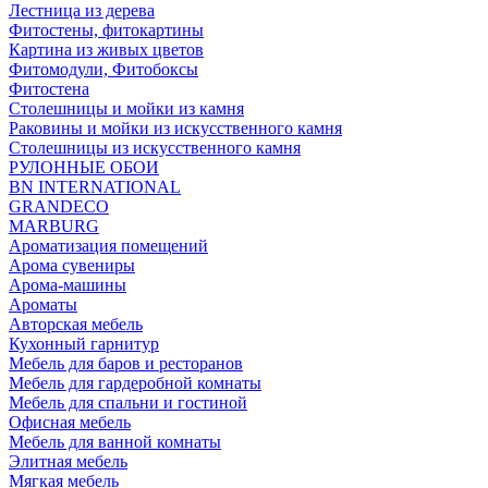
Лестница из дерева
Фитостены, фитокартины
Картина из живых цветов
Фитомодули, Фитобоксы
Фитостена
Столешницы и мойки из камня
Раковины и мойки из искусственного камня
Столешницы из искусственного камня
РУЛОННЫЕ ОБОИ
BN INTERNATIONAL
GRANDECO
MARBURG
Ароматизация помещений
Арома сувениры
Арома-машины
Ароматы
Авторская мебель
Кухонный гарнитур
Мебель для баров и ресторанов
Мебель для гардеробной комнаты
Мебель для спальни и гостиной
Офисная мебель
Мебель для ванной комнаты
Элитная мебель
Мягкая мебель