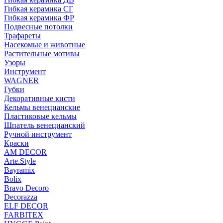
Гибкая керамика СГ
Гибкая керамика ФР
Подвесные потолки
Трафареты
Насекомые и животные
Растительные мотивы
Узоры
Инструмент
WAGNER
Губки
Декоративные кисти
Кельмы венецианские
Пластиковые кельмы
Шпатель венецианский
Ручной инструмент
Краски
AM DECOR
Arte.Style
Bayramix
Bolix
Bravo Decoro
Decorazza
ELF DECOR
FARBITEX