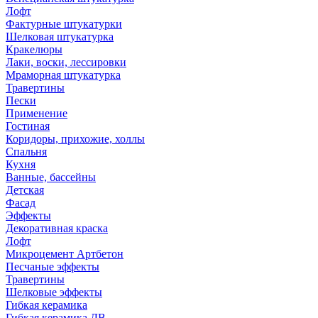
Лофт
Фактурные штукатурки
Шелковая штукатурка
Кракелюры
Лаки, воски, лессировки
Мраморная штукатурка
Травертины
Пески
Применение
Гостиная
Коридоры, прихожие, холлы
Спальня
Кухня
Ванные, бассейны
Детская
Фасад
Эффекты
Декоративная краска
Лофт
Микроцемент Артбетон
Песчаные эффекты
Травертины
Шелковые эффекты
Гибкая керамика
Гибкая керамика ДВ