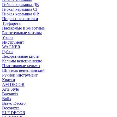
Гибкая керамика ДВ
Гибкая керамика СГ
Гибкая керамика ФР
Подвесные потолки
Трафареты
Насекомые и животные
Растительные мотивы
Узоры
Инструмент
WAGNER
Губки
Декоративные кисти
Кельмы венецианские
Пластиковые кельмы
Шпатель венецианский
Ручной инструмент
Краски
AM DECOR
Arte.Style
Bayramix
Bolix
Bravo Decoro
Decorazza
ELF DECOR