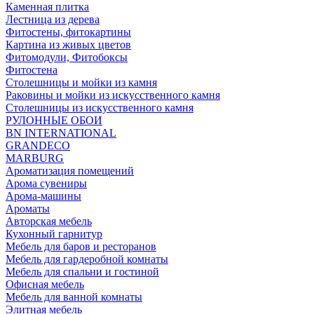
Каменная плитка
Лестница из дерева
Фитостены, фитокартины
Картина из живых цветов
Фитомодули, Фитобоксы
Фитостена
Столешницы и мойки из камня
Раковины и мойки из искусственного камня
Столешницы из искусственного камня
РУЛОННЫЕ ОБОИ
BN INTERNATIONAL
GRANDECO
MARBURG
Ароматизация помещений
Арома сувениры
Арома-машины
Ароматы
Авторская мебель
Кухонный гарнитур
Мебель для баров и ресторанов
Мебель для гардеробной комнаты
Мебель для спальни и гостиной
Офисная мебель
Мебель для ванной комнаты
Элитная мебель