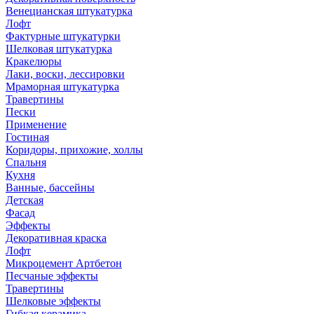
Венецианская штукатурка
Лофт
Фактурные штукатурки
Шелковая штукатурка
Кракелюры
Лаки, воски, лессировки
Мраморная штукатурка
Травертины
Пески
Применение
Гостиная
Коридоры, прихожие, холлы
Спальня
Кухня
Ванные, бассейны
Детская
Фасад
Эффекты
Декоративная краска
Лофт
Микроцемент Артбетон
Песчаные эффекты
Травертины
Шелковые эффекты
Гибкая керамика