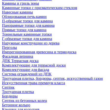
Камины и гриль зоны
Каминные топки с призматическим стеклом
Навесные камины
Облицовааная печь-камин
П-образные топки для камина
Панорамные топки для камина
Прямые топки для камина
Тоннельные каминные топки
Г-образные топки для камина
Наружные конструкции из дерева
Перголы
Импрегнированная древесина и термодоска
Фасадная лепнина
ДПК Террасная доска
Комплектующие для террасной доски
Комплектующие для фасада
Система ограждений из ДПК
Тротуарная плитка, бордюры, септик, искусственный газон
Искусственная трава премиум класса
Септик
Тротуарная плитка
Бордюры
Септик из бетонных колец
Бетонное кольцо
Крышки для колодцев