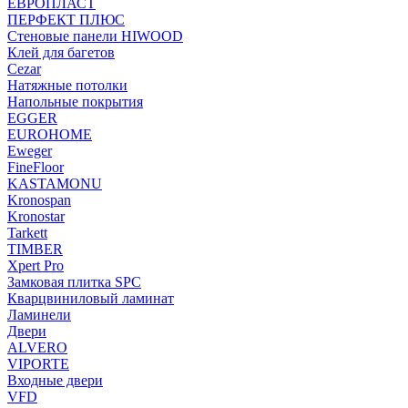
ЕВРОПЛАСТ
ПЕРФЕКТ ПЛЮС
Стеновые панели HIWOOD
Клей для багетов
Cezar
Натяжные потолки
Напольные покрытия
EGGER
EUROHOME
Eweger
FineFloor
KASTAMONU
Kronospan
Kronostar
Tarkett
TIMBER
Xpert Pro
Замковая плитка SPC
Кварцвиниловый ламинат
Ламинели
Двери
ALVERO
VIPORTE
Входные двери
VFD