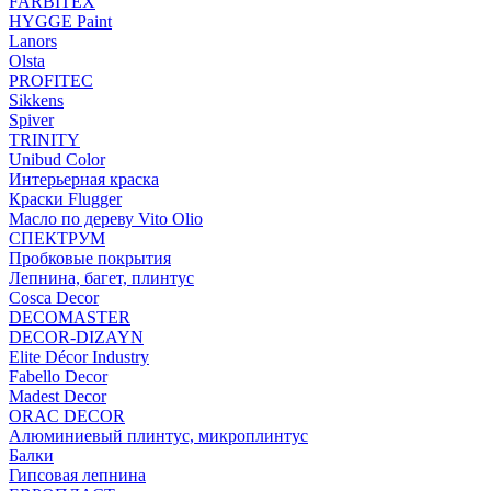
FARBITEX
HYGGE Paint
Lanors
Olsta
PROFITEC
Sikkens
Spiver
TRINITY
Unibud Color
Интерьерная краска
Краски Flugger
Масло по дереву Vito Olio
СПЕКТРУМ
Пробковые покрытия
Лепнина, багет, плинтус
Cosca Decor
DECOMASTER
DECOR-DIZAYN
Elite Décor Industry
Fabello Decor
Madest Decor
ORAC DECOR
Алюминиевый плинтус, микроплинтус
Балки
Гипсовая лепнина