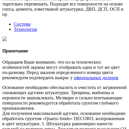
тщательно перемешать. Подходят все поверхности на основе
гипса, цемента, известковой штукатурки, ДВП, ДСП, ОСП и
пр
Система
Технология
Примечание
Обращаем Ваше внимание, что из-за технических
особенностей экраны могут отображать один и тот же цвет
по-разному. Перед заказом определенного номера цвета
рекомендуем подтвердить выкрас у
официальных дилеров
Основание необходимо обеспылить и очистить от загрязнений
снижающих адгезию штукатурки. Трещины, выбоины и
неровности зашпаклевать. Мелящие и сильно впитывающие
поверхности рекомендуется обработать грунтом глубокого
проникновения.
Для получения максимальной адгезии, основание необходимо
обработать грунтом «Quarzo fondo» DECORO, колерованным
в цвет штукатурки. 1. Штукатурку равномерно нанести
кельмой на толщину зерна. Дождаться полного высыхания (24