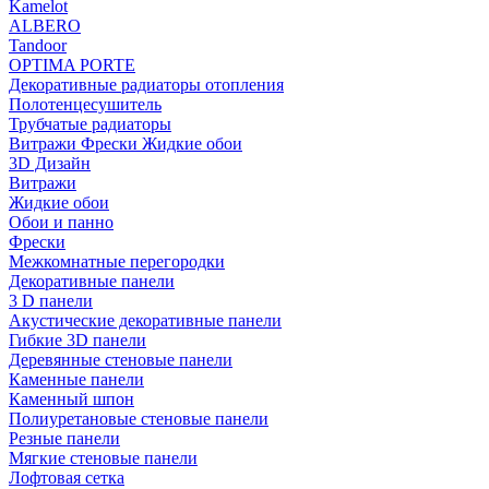
Kamelot
ALBERO
Tandoor
OPTIMA PORTE
Декоративные радиаторы отопления
Полотенцесушитель
Трубчатые радиаторы
Витражи Фрески Жидкие обои
3D Дизайн
Витражи
Жидкие обои
Обои и панно
Фрески
Межкомнатные перегородки
Декоративные панели
3 D панели
Акустические декоративные панели
Гибкие 3D панели
Деревянные стеновые панели
Каменные панели
Каменный шпон
Полиуретановые стеновые панели
Резные панели
Мягкие стеновые панели
Лофтовая сетка