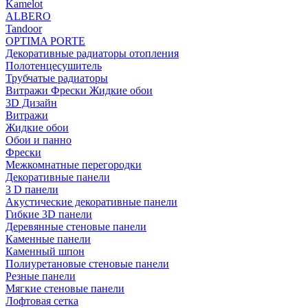
Kamelot
ALBERO
Tandoor
OPTIMA PORTE
Декоративные радиаторы отопления
Полотенцесушитель
Трубчатые радиаторы
Витражи Фрески Жидкие обои
3D Дизайн
Витражи
Жидкие обои
Обои и панно
Фрески
Межкомнатные перегородки
Декоративные панели
3 D панели
Акустические декоративные панели
Гибкие 3D панели
Деревянные стеновые панели
Каменные панели
Каменный шпон
Полиуретановые стеновые панели
Резные панели
Мягкие стеновые панели
Лофтовая сетка