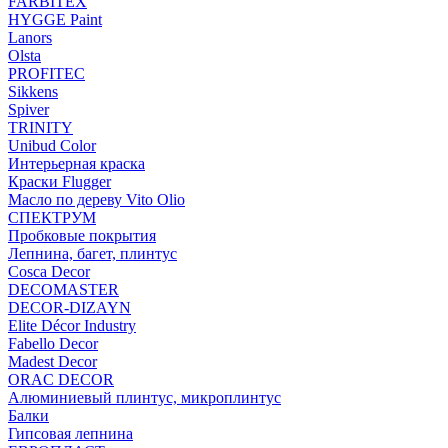
FARBITEX
HYGGE Paint
Lanors
Olsta
PROFITEC
Sikkens
Spiver
TRINITY
Unibud Color
Интерьерная краска
Краски Flugger
Масло по дереву Vito Olio
СПЕКТРУМ
Пробковые покрытия
Лепнина, багет, плинтус
Cosca Decor
DECOMASTER
DECOR-DIZAYN
Elite Décor Industry
Fabello Decor
Madest Decor
ORAC DECOR
Алюминиевый плинтус, микроплинтус
Балки
Гипсовая лепнина