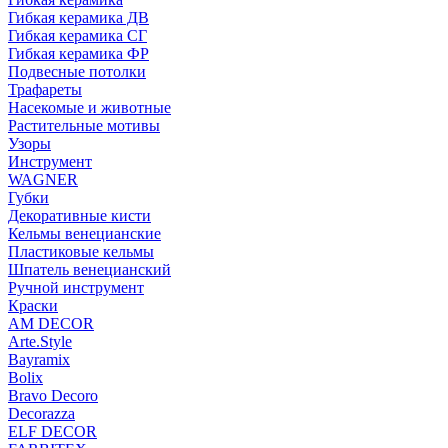
Гибкая керамика ДВ
Гибкая керамика СГ
Гибкая керамика ФР
Подвесные потолки
Трафареты
Насекомые и животные
Растительные мотивы
Узоры
Инструмент
WAGNER
Губки
Декоративные кисти
Кельмы венецианские
Пластиковые кельмы
Шпатель венецианский
Ручной инструмент
Краски
AM DECOR
Arte.Style
Bayramix
Bolix
Bravo Decoro
Decorazza
ELF DECOR