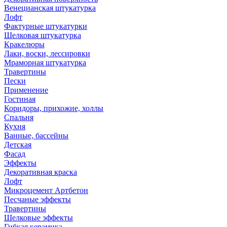
Венецианская штукатурка
Лофт
Фактурные штукатурки
Шелковая штукатурка
Кракелюры
Лаки, воски, лессировки
Мраморная штукатурка
Травертины
Пески
Применение
Гостиная
Коридоры, прихожие, холлы
Спальня
Кухня
Ванные, бассейны
Детская
Фасад
Эффекты
Декоративная краска
Лофт
Микроцемент Артбетон
Песчаные эффекты
Травертины
Шелковые эффекты
Гибкая керамика