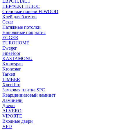
ЕВРОПЛАСТ
ПЕРФЕКТ ПЛЮС
Стеновые панели HIWOOD
Клей для багетов
Cezar
Натяжные потолки
Напольные покрытия
EGGER
EUROHOME
Eweger
FineFloor
KASTAMONU
Kronospan
Kronostar
Tarkett
TIMBER
Xpert Pro
Замковая плитка SPC
Кварцвиниловый ламинат
Ламинели
Двери
ALVERO
VIPORTE
Входные двери
VFD