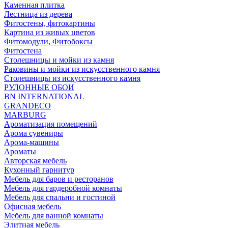
Каменная плитка
Лестница из дерева
Фитостены, фитокартины
Картина из живых цветов
Фитомодули, Фитобоксы
Фитостена
Столешницы и мойки из камня
Раковины и мойки из искусственного камня
Столешницы из искусственного камня
РУЛОННЫЕ ОБОИ
BN INTERNATIONAL
GRANDECO
MARBURG
Ароматизация помещений
Арома сувениры
Арома-машины
Ароматы
Авторская мебель
Кухонный гарнитур
Мебель для баров и ресторанов
Мебель для гардеробной комнаты
Мебель для спальни и гостиной
Офисная мебель
Мебель для ванной комнаты
Элитная мебель