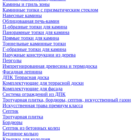
Камины и гриль зоны
Каминные топки с призматическим стеклом
Навесные камины
Облицовааная печь-камин
П-образные топки для камина
Панорамные топки для камина
Прямые топки для камина
Тоннельные каминные топки
Г-образные топки для камина
Наружные конструкции из дерева
Перголы
Импрегнированная древесина и термодоска
Фасадная лепнина
ДПК Террасная доска
Комплектующие для террасной доски
Комплектующие для фасада
Система ограждений из ДПК
Тротуарная плитка, бордюры, септик, искусственный газон
Искусственная трава премиум класса
Септик
Тротуарная плитка
Бордюры
Септик из бетонных колец
Бетонное кольцо
Крышки для колодцев