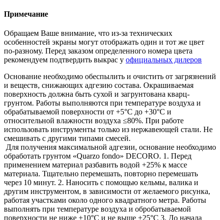
Примечание
Обращаем Ваше внимание, что из-за технических
особенностей экраны могут отображать один и тот же цвет
по-разному. Перед заказом определенного номера цвета
рекомендуем подтвердить выкрас у
официальных дилеров
Основание необходимо обеспылить и очистить от загрязнений
и веществ, снижающих адгезию состава. Окрашиваемая
поверхность должна быть сухой и загрунтована кварц-
грунтом. Работы выполняются при температуре воздуха и
обрабатываемой поверхности от +5°С до +30°С и
относительной влажности воздуха ≤80%. При работе
использовать инструменты только из нержавеющей стали. Не
смешивать с другими типами смесей.
Для получения максимальной адгезии, основание необходимо
обработать грунтом «Quarzo fondo» DECORO. 1. Перед
применением материал разбавить водой +25% к массе
материала. Тщательно перемешать, повторно перемешать
через 10 минут. 2. Наносить с помощью кельмы, валика и
другим инструментом, в зависимости от желаемого рисунка,
работая участками около одного квадратного метра. Работы
выполнять при температуре воздуха и обробатываемой
поверхности не ниже +10°С и не выше +25°С 3. До начала