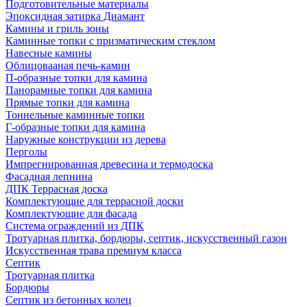
Подготовительные материалы
Эпоксидная затирка Диамант
Камины и гриль зоны
Каминные топки с призматическим стеклом
Навесные камины
Облицовааная печь-камин
П-образные топки для камина
Панорамные топки для камина
Прямые топки для камина
Тоннельные каминные топки
Г-образные топки для камина
Наружные конструкции из дерева
Перголы
Импрегнированная древесина и термодоска
Фасадная лепнина
ДПК Террасная доска
Комплектующие для террасной доски
Комплектующие для фасада
Система ограждений из ДПК
Тротуарная плитка, бордюры, септик, искусственный газон
Искусственная трава премиум класса
Септик
Тротуарная плитка
Бордюры
Септик из бетонных колец