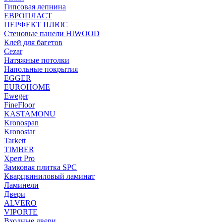
Гипсовая лепнина
ЕВРОПЛАСТ
ПЕРФЕКТ ПЛЮС
Стеновые панели HIWOOD
Клей для багетов
Cezar
Натяжные потолки
Напольные покрытия
EGGER
EUROHOME
Eweger
FineFloor
KASTAMONU
Kronospan
Kronostar
Tarkett
TIMBER
Xpert Pro
Замковая плитка SPC
Кварцвиниловый ламинат
Ламинели
Двери
ALVERO
VIPORTE
Входные двери