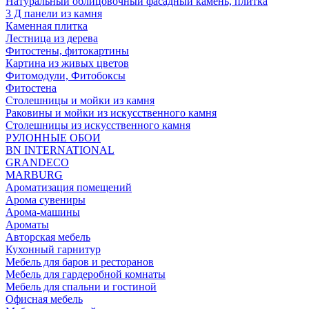
Натуральный облицовочный фасадный камень, плитка
3 Д панели из камня
Каменная плитка
Лестница из дерева
Фитостены, фитокартины
Картина из живых цветов
Фитомодули, Фитобоксы
Фитостена
Столешницы и мойки из камня
Раковины и мойки из искусственного камня
Столешницы из искусственного камня
РУЛОННЫЕ ОБОИ
BN INTERNATIONAL
GRANDECO
MARBURG
Ароматизация помещений
Арома сувениры
Арома-машины
Ароматы
Авторская мебель
Кухонный гарнитур
Мебель для баров и ресторанов
Мебель для гардеробной комнаты
Мебель для спальни и гостиной
Офисная мебель