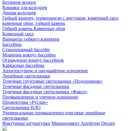
Бетонное кольцо
Крышки для колодцев
Днища колодцев
Гибкий кирпич, термопанели с рисунком, каменный скол,
каменные обои, гибкий камень
Гибкий камень Каменные обои
Каменный скол
Варианты гибкого клинкера
Бассейны
Стационарный бассейн
Мощение вокруг бассейна
Ограждение вокруг бассейнов
Каркасные бассейны
Архитектурное и ландшафтное освещение
Линейные светильники
Точечные грунтовые светильники «Подснежник»
Точечные фасадные светильники
Точечные фасадные светильники «Факел»
Промышленное и уличное освещение
Прожекторы «Руслан»
Светильники НЛО
Универсальные промышленно-торговые линейные
светильники
Фактурные штукатурки
Микроцемент Артбетон
Decoro