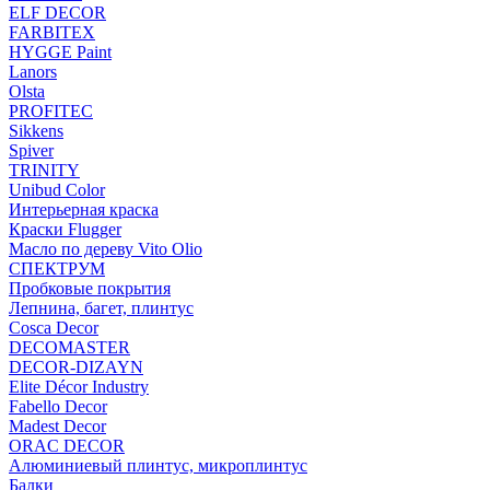
ELF DECOR
FARBITEX
HYGGE Paint
Lanors
Olsta
PROFITEC
Sikkens
Spiver
TRINITY
Unibud Color
Интерьерная краска
Краски Flugger
Масло по дереву Vito Olio
СПЕКТРУМ
Пробковые покрытия
Лепнина, багет, плинтус
Cosca Decor
DECOMASTER
DECOR-DIZAYN
Elite Décor Industry
Fabello Decor
Madest Decor
ORAC DECOR
Алюминиевый плинтус, микроплинтус
Балки