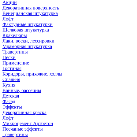
Акции
Декоративная поверхность
Венецианская штукатурка
Лофт
Фактурные штукатурки
Шелковая штукатурка
Кракелюры
Лаки, воски, лессировки
Мраморная штукатурка
Травертины
Пески
Применение
Гостиная
Коридоры, прихожие, холлы
Спальня
Кухня
Ванные, бассейны
Детская
Фасад
Эффекты
Декоративная краска
Лофт
Микроцемент Артбетон
Песчаные эффекты
Травертины