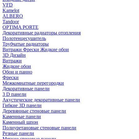
VFD
Kamelot
ALBERO
Tandoor
OPTIMA PORTE
Декоративные радиаторы отопления
Полотенцесушитель
Трубчатые радиаторы
Витражи Фрески Жидкие обои
3D Дизайн
Витражи
Жидкие обои
Обои и панно
Фрески
Межкомнатные перегородки
Декоративные панели
3 D панели
Акустические декоративные панели
Гибкие 3D панели
Деревянные стеновые панели
Каменные панели
Каменный шпон
Полиуретановые стеновые панели
Резные панели
Мягкие стеновые панели