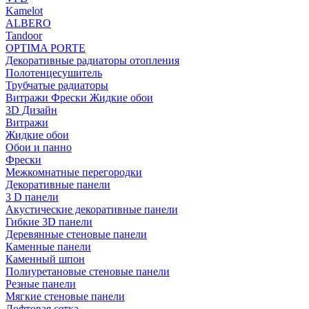
Kamelot
ALBERO
Tandoor
OPTIMA PORTE
Декоративные радиаторы отопления
Полотенцесушитель
Трубчатые радиаторы
Витражи Фрески Жидкие обои
3D Дизайн
Витражи
Жидкие обои
Обои и панно
Фрески
Межкомнатные перегородки
Декоративные панели
3 D панели
Акустические декоративные панели
Гибкие 3D панели
Деревянные стеновые панели
Каменные панели
Каменный шпон
Полиуретановые стеновые панели
Резные панели
Мягкие стеновые панели
Лофтовая сетка