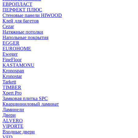
ЕВРОПЛАСТ
ПЕРФЕКТ ПЛЮС
Стеновые панели HIWOOD
Клей для багетов
Cezar
Натяжные потолки
Напольные покрытия
EGGER
EUROHOME
Eweger
FineFloor
KASTAMONU
Kronospan
Kronostar
Tarkett
TIMBER
Xpert Pro
Замковая плитка SPC
Кварцвиниловый ламинат
Ламинели
Двери
ALVERO
VIPORTE
Входные двери
VFD