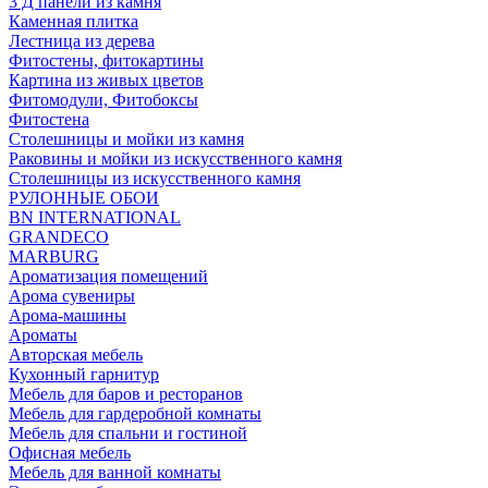
3 Д панели из камня
Каменная плитка
Лестница из дерева
Фитостены, фитокартины
Картина из живых цветов
Фитомодули, Фитобоксы
Фитостена
Столешницы и мойки из камня
Раковины и мойки из искусственного камня
Столешницы из искусственного камня
РУЛОННЫЕ ОБОИ
BN INTERNATIONAL
GRANDECO
MARBURG
Ароматизация помещений
Арома сувениры
Арома-машины
Ароматы
Авторская мебель
Кухонный гарнитур
Мебель для баров и ресторанов
Мебель для гардеробной комнаты
Мебель для спальни и гостиной
Офисная мебель
Мебель для ванной комнаты