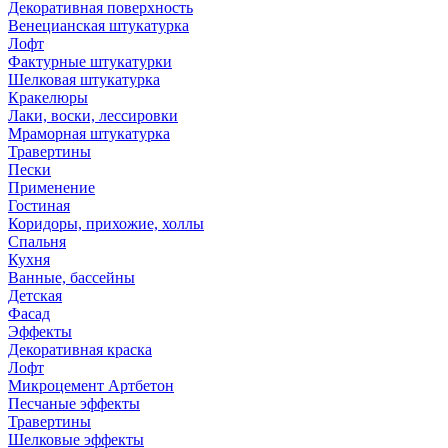
Декоративная поверхность
Венецианская штукатурка
Лофт
Фактурные штукатурки
Шелковая штукатурка
Кракелюры
Лаки, воски, лессировки
Мраморная штукатурка
Травертины
Пески
Применение
Гостиная
Коридоры, прихожие, холлы
Спальня
Кухня
Ванные, бассейны
Детская
Фасад
Эффекты
Декоративная краска
Лофт
Микроцемент Артбетон
Песчаные эффекты
Травертины
Шелковые эффекты