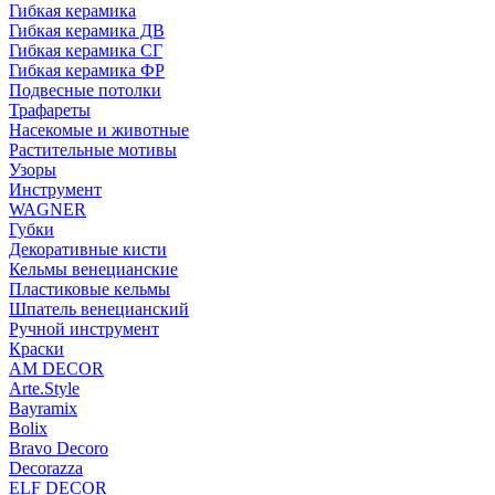
Гибкая керамика
Гибкая керамика ДВ
Гибкая керамика СГ
Гибкая керамика ФР
Подвесные потолки
Трафареты
Насекомые и животные
Растительные мотивы
Узоры
Инструмент
WAGNER
Губки
Декоративные кисти
Кельмы венецианские
Пластиковые кельмы
Шпатель венецианский
Ручной инструмент
Краски
AM DECOR
Arte.Style
Bayramix
Bolix
Bravo Decoro
Decorazza
ELF DECOR