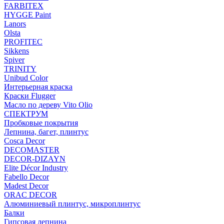
FARBITEX
HYGGE Paint
Lanors
Olsta
PROFITEC
Sikkens
Spiver
TRINITY
Unibud Color
Интерьерная краска
Краски Flugger
Масло по дереву Vito Olio
СПЕКТРУМ
Пробковые покрытия
Лепнина, багет, плинтус
Cosca Decor
DECOMASTER
DECOR-DIZAYN
Elite Décor Industry
Fabello Decor
Madest Decor
ORAC DECOR
Алюминиевый плинтус, микроплинтус
Балки
Гипсовая лепнина