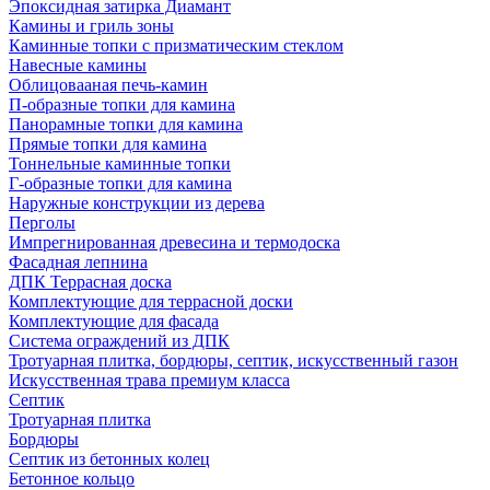
Эпоксидная затирка Диамант
Камины и гриль зоны
Каминные топки с призматическим стеклом
Навесные камины
Облицовааная печь-камин
П-образные топки для камина
Панорамные топки для камина
Прямые топки для камина
Тоннельные каминные топки
Г-образные топки для камина
Наружные конструкции из дерева
Перголы
Импрегнированная древесина и термодоска
Фасадная лепнина
ДПК Террасная доска
Комплектующие для террасной доски
Комплектующие для фасада
Система ограждений из ДПК
Тротуарная плитка, бордюры, септик, искусственный газон
Искусственная трава премиум класса
Септик
Тротуарная плитка
Бордюры
Септик из бетонных колец
Бетонное кольцо