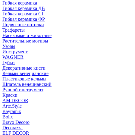
Гибкая керамика
Гибкая керамика ДВ
Гибкая керамика СГ
Гибкая керамика ФР
Подвесные потолки
Трафареты
Насекомые и животные
Растительные мотивы
Узоры
Инструмент
WAGNER
Губки
Декоративные кисти
Кельмы венецианские
Пластиковые кельмы
Шпатель венецианский
Ручной инструмент
Краски
AM DECOR
Arte.Style
Bayramix
Bolix
Bravo Decoro
Decorazza
ELF DECOR