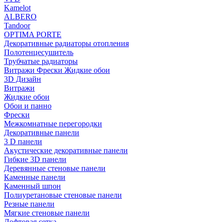
Kamelot
ALBERO
Tandoor
OPTIMA PORTE
Декоративные радиаторы отопления
Полотенцесушитель
Трубчатые радиаторы
Витражи Фрески Жидкие обои
3D Дизайн
Витражи
Жидкие обои
Обои и панно
Фрески
Межкомнатные перегородки
Декоративные панели
3 D панели
Акустические декоративные панели
Гибкие 3D панели
Деревянные стеновые панели
Каменные панели
Каменный шпон
Полиуретановые стеновые панели
Резные панели
Мягкие стеновые панели
Лофтовая сетка