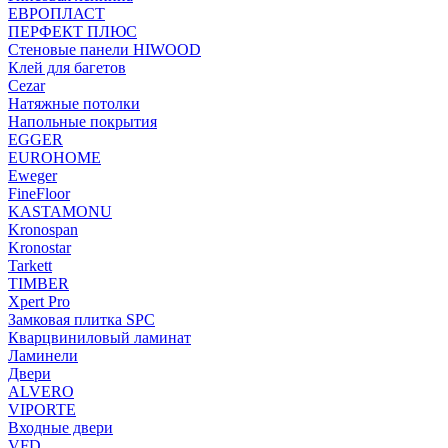
ЕВРОПЛАСТ
ПЕРФЕКТ ПЛЮС
Стеновые панели HIWOOD
Клей для багетов
Cezar
Натяжные потолки
Напольные покрытия
EGGER
EUROHOME
Eweger
FineFloor
KASTAMONU
Kronospan
Kronostar
Tarkett
TIMBER
Xpert Pro
Замковая плитка SPC
Кварцвиниловый ламинат
Ламинели
Двери
ALVERO
VIPORTE
Входные двери
VFD