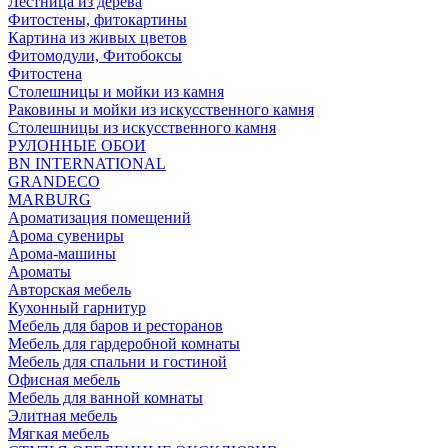
Лестница из дерева
Фитостены, фитокартины
Картина из живых цветов
Фитомодули, Фитобоксы
Фитостена
Столешницы и мойки из камня
Раковины и мойки из искусственного камня
Столешницы из искусственного камня
РУЛОННЫЕ ОБОИ
BN INTERNATIONAL
GRANDECO
MARBURG
Ароматизация помещений
Арома сувениры
Арома-машины
Ароматы
Авторская мебель
Кухонный гарнитур
Мебель для баров и ресторанов
Мебель для гардеробной комнаты
Мебель для спальни и гостиной
Офисная мебель
Мебель для ванной комнаты
Элитная мебель
Мягкая мебель