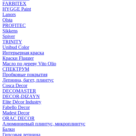
FARBITEX
HYGGE Paint
Lanors
Olsta
PROFITEC
Sikkens
Spiver
TRINITY
Unibud Color
Интерьерная краска
Краски Flugger
Масло по дереву Vito Olio
СПЕКТРУМ
Пробковые покрытия
Лепнина, багет, плинтус
Cosca Decor
DECOMASTER
DECOR-DIZAYN
Elite Décor Industry
Fabello Decor
Madest Decor
ORAC DECOR
Алюминиевый плинтус, микроплинтус
Балки
Гипсовая лепнина