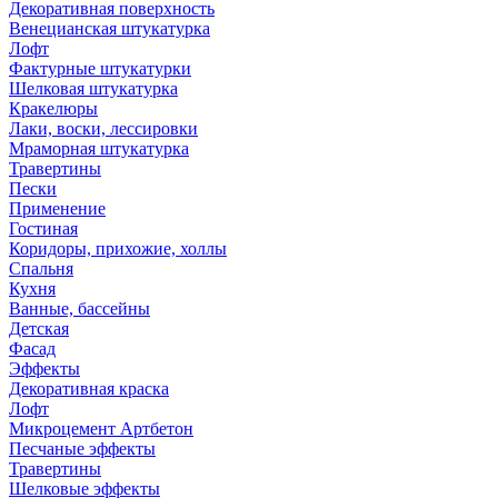
Декоративная поверхность
Венецианская штукатурка
Лофт
Фактурные штукатурки
Шелковая штукатурка
Кракелюры
Лаки, воски, лессировки
Мраморная штукатурка
Травертины
Пески
Применение
Гостиная
Коридоры, прихожие, холлы
Спальня
Кухня
Ванные, бассейны
Детская
Фасад
Эффекты
Декоративная краска
Лофт
Микроцемент Артбетон
Песчаные эффекты
Травертины
Шелковые эффекты