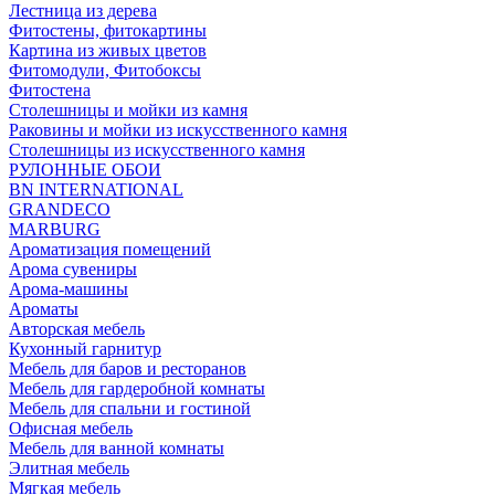
Лестница из дерева
Фитостены, фитокартины
Картина из живых цветов
Фитомодули, Фитобоксы
Фитостена
Столешницы и мойки из камня
Раковины и мойки из искусственного камня
Столешницы из искусственного камня
РУЛОННЫЕ ОБОИ
BN INTERNATIONAL
GRANDECO
MARBURG
Ароматизация помещений
Арома сувениры
Арома-машины
Ароматы
Авторская мебель
Кухонный гарнитур
Мебель для баров и ресторанов
Мебель для гардеробной комнаты
Мебель для спальни и гостиной
Офисная мебель
Мебель для ванной комнаты
Элитная мебель
Мягкая мебель