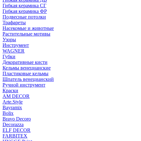
Гибкая керамика СГ
Гибкая керамика ФР
Подвесные потолки
Трафареты
Насекомые и животные
Растительные мотивы
Узоры
Инструмент
WAGNER
Губки
Декоративные кисти
Кельмы венецианские
Пластиковые кельмы
Шпатель венецианский
Ручной инструмент
Краски
AM DECOR
Arte.Style
Bayramix
Bolix
Bravo Decoro
Decorazza
ELF DECOR
FARBITEX