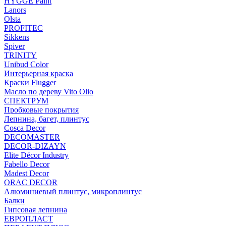
HYGGE Paint
Lanors
Olsta
PROFITEC
Sikkens
Spiver
TRINITY
Unibud Color
Интерьерная краска
Краски Flugger
Масло по дереву Vito Olio
СПЕКТРУМ
Пробковые покрытия
Лепнина, багет, плинтус
Cosca Decor
DECOMASTER
DECOR-DIZAYN
Elite Décor Industry
Fabello Decor
Madest Decor
ORAC DECOR
Алюминиевый плинтус, микроплинтус
Балки
Гипсовая лепнина
ЕВРОПЛАСТ