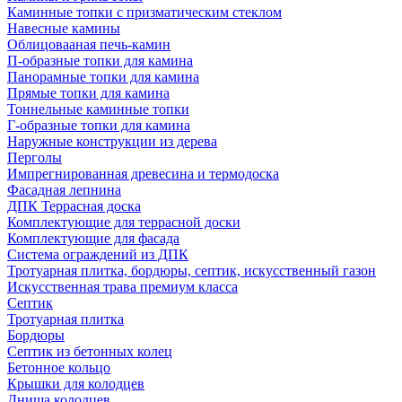
Каминные топки с призматическим стеклом
Навесные камины
Облицовааная печь-камин
П-образные топки для камина
Панорамные топки для камина
Прямые топки для камина
Тоннельные каминные топки
Г-образные топки для камина
Наружные конструкции из дерева
Перголы
Импрегнированная древесина и термодоска
Фасадная лепнина
ДПК Террасная доска
Комплектующие для террасной доски
Комплектующие для фасада
Система ограждений из ДПК
Тротуарная плитка, бордюры, септик, искусственный газон
Искусственная трава премиум класса
Септик
Тротуарная плитка
Бордюры
Септик из бетонных колец
Бетонное кольцо
Крышки для колодцев
Днища колодцев