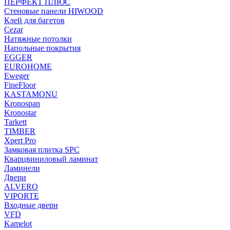
ПЕРФЕКТ ПЛЮС
Стеновые панели HIWOOD
Клей для багетов
Cezar
Натяжные потолки
Напольные покрытия
EGGER
EUROHOME
Eweger
FineFloor
KASTAMONU
Kronospan
Kronostar
Tarkett
TIMBER
Xpert Pro
Замковая плитка SPC
Кварцвиниловый ламинат
Ламинели
Двери
ALVERO
VIPORTE
Входные двери
VFD
Kamelot