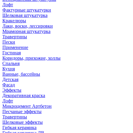
Лофт
Фактурные штукатурки
Шелковая штукатурка
Кракелюры
Лаки, воски, лессировки
Мраморная штукатурка
Травертины
Пески
Применение
Гостиная
Коридоры, прихожие, холлы
Спальня
Кухня
Ванные, бассейны
Детская
Фасад
Эффекты
Декоративная краска
Лофт
Микроцемент Артбетон
Песчаные эффекты
Травертины
Шелковые эффекты
Гибкая керамика
Гибкая керамика ДВ