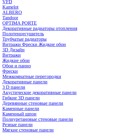
VFD
Kamelot
ALBERO
Tandoor
OPTIMA PORTE
Декоративные радиаторы отопления
Полотенцесушитель
Трубчатые радиаторы
Витражи Фрески Жидкие обои
3D Дизайн
Витражи
Жидкие обои
Обои и панно
Фрески
Межкомнатные перегородки
Декоративные панели
3 D панели
Акустические декоративные панели
Гибкие 3D панели
Деревянные стеновые панели
Каменные панели
Каменный шпон
Полиуретановые стеновые панели
Резные панели
Мягкие стеновые панели