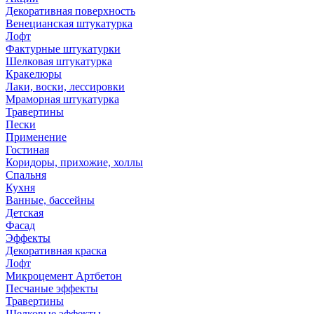
Декоративная поверхность
Венецианская штукатурка
Лофт
Фактурные штукатурки
Шелковая штукатурка
Кракелюры
Лаки, воски, лессировки
Мраморная штукатурка
Травертины
Пески
Применение
Гостиная
Коридоры, прихожие, холлы
Спальня
Кухня
Ванные, бассейны
Детская
Фасад
Эффекты
Декоративная краска
Лофт
Микроцемент Артбетон
Песчаные эффекты
Травертины
Шелковые эффекты