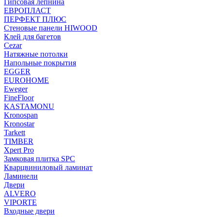
Гипсовая лепнина
ЕВРОПЛАСТ
ПЕРФЕКТ ПЛЮС
Стеновые панели HIWOOD
Клей для багетов
Cezar
Натяжные потолки
Напольные покрытия
EGGER
EUROHOME
Eweger
FineFloor
KASTAMONU
Kronospan
Kronostar
Tarkett
TIMBER
Xpert Pro
Замковая плитка SPC
Кварцвиниловый ламинат
Ламинели
Двери
ALVERO
VIPORTE
Входные двери