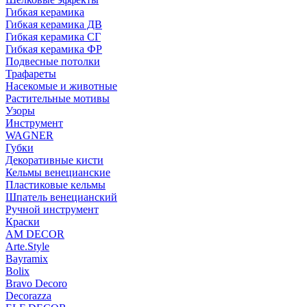
Гибкая керамика
Гибкая керамика ДВ
Гибкая керамика СГ
Гибкая керамика ФР
Подвесные потолки
Трафареты
Насекомые и животные
Растительные мотивы
Узоры
Инструмент
WAGNER
Губки
Декоративные кисти
Кельмы венецианские
Пластиковые кельмы
Шпатель венецианский
Ручной инструмент
Краски
AM DECOR
Arte.Style
Bayramix
Bolix
Bravo Decoro
Decorazza