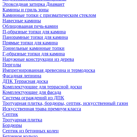
Эпоксидная затирка Диамант
Камины и гриль зоны
Каминные топки с призматическим стеклом
Навесные камины
Облицовааная печь-камин
П-образные топки для камина
Панорамные топки для камина
Прямые топки для камина
Тоннельные каминные топки
Г-образные топки для камина
Наружные конструкции из дерева
Перголы
Импрегнированная древесина и термодоска
Фасадная лепнина
ДПК Террасная доска
Комплектующие для террасной доски
Комплектующие для фасада
Система ограждений из ДПК
Тротуарная плитка, бордюры, септик, искусственный газон
Искусственная трава премиум класса
Септик
Тротуарная плитка
Бордюры
Септик из бетонных колец
Бетонное кольцо