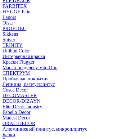
ELF DECOR
FARBITEX
HYGGE Paint
Lanors
Olsta
PROFITEC
Sikkens
Spiver
TRINITY
Unibud Color
Интерьерная краска
Краски Flugger
Масло по дереву Vito Olio
СПЕКТРУМ
Пробковые покрытия
Лепнина, багет, плинтус
Cosca Decor
DECOMASTER
DECOR-DIZAYN
Elite Décor Industry
Fabello Decor
Madest Decor
ORAC DECOR
Алюминиевый плинтус, микроплинтус
Балки