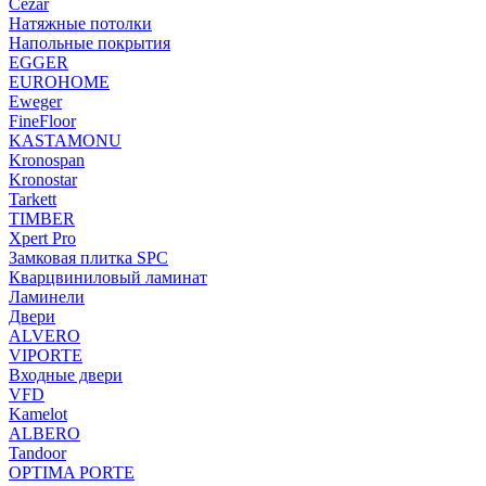
Cezar
Натяжные потолки
Напольные покрытия
EGGER
EUROHOME
Eweger
FineFloor
KASTAMONU
Kronospan
Kronostar
Tarkett
TIMBER
Xpert Pro
Замковая плитка SPC
Кварцвиниловый ламинат
Ламинели
Двери
ALVERO
VIPORTE
Входные двери
VFD
Kamelot
ALBERO
Tandoor
OPTIMA PORTE