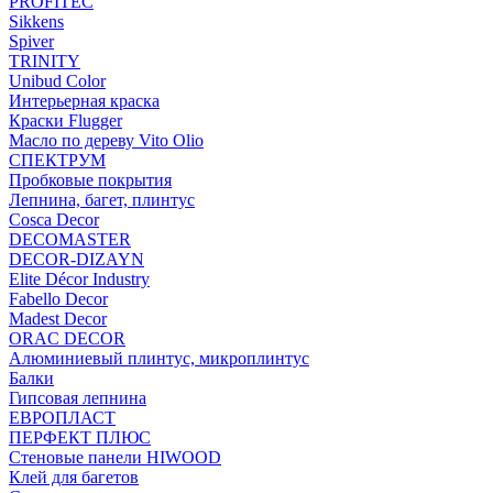
PROFITEC
Sikkens
Spiver
TRINITY
Unibud Color
Интерьерная краска
Краски Flugger
Масло по дереву Vito Olio
СПЕКТРУМ
Пробковые покрытия
Лепнина, багет, плинтус
Cosca Decor
DECOMASTER
DECOR-DIZAYN
Elite Décor Industry
Fabello Decor
Madest Decor
ORAC DECOR
Алюминиевый плинтус, микроплинтус
Балки
Гипсовая лепнина
ЕВРОПЛАСТ
ПЕРФЕКТ ПЛЮС
Стеновые панели HIWOOD
Клей для багетов