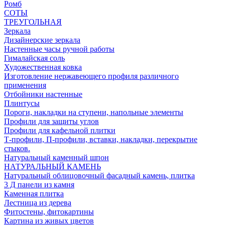
Ромб
СОТЫ
ТРЕУГОЛЬНАЯ
Зеркала
Дизайнерские зеркала
Настенные часы ручной работы
Гималайская соль
Художественная ковка
Изготовление нержавеющего профиля различного
применения
Отбойники настенные
Плинтусы
Пороги, накладки на ступени, напольные элементы
Профили для защиты углов
Профили для кафельной плитки
Т-профили, П-профили, вставки, накладки, перекрытие
стыков.
Натуральный каменный шпон
НАТУРАЛЬНЫЙ КАМЕНЬ
Натуральный облицовочный фасадный камень, плитка
3 Д панели из камня
Каменная плитка
Лестница из дерева
Фитостены, фитокартины
Картина из живых цветов