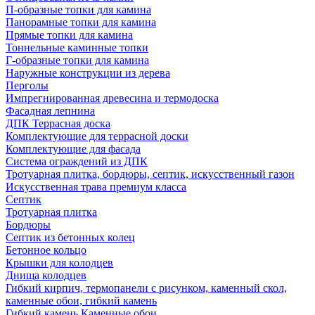
П-образные топки для камина
Панорамные топки для камина
Прямые топки для камина
Тоннельные каминные топки
Г-образные топки для камина
Наружные конструкции из дерева
Перголы
Импрегнированная древесина и термодоска
Фасадная лепнина
ДПК Террасная доска
Комплектующие для террасной доски
Комплектующие для фасада
Система ограждений из ДПК
Тротуарная плитка, бордюры, септик, искусственный газон
Искусственная трава премиум класса
Септик
Тротуарная плитка
Бордюры
Септик из бетонных колец
Бетонное кольцо
Крышки для колодцев
Днища колодцев
Гибкий кирпич, термопанели с рисунком, каменный скол,
каменные обои, гибкий камень
Гибкий камень Каменные обои