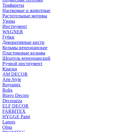
Трафареты
Насекомые и животные
Растительные мотивы
Узоры
Инструмент
WAGNER
Губки
Декоративные кисти
Кельмы венецианские
Пластиковые кельмы
Шпатель венецианский
Ручной инструмент
Краски
AM DECOR
Arte.Style
Bayramix
Bolix
Bravo Decoro
Decorazza
ELF DECOR
FARBITEX
HYGGE Paint
Lanors
Olsta