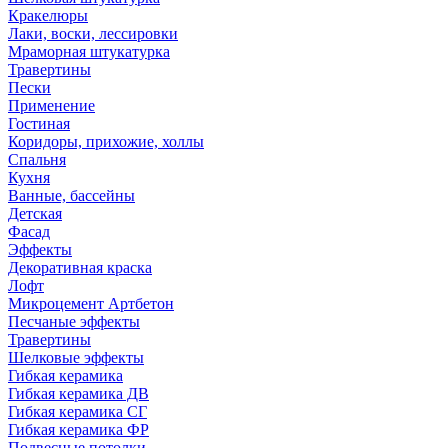
Кракелюры
Лаки, воски, лессировки
Мраморная штукатурка
Травертины
Пески
Применение
Гостиная
Коридоры, прихожие, холлы
Спальня
Кухня
Ванные, бассейны
Детская
Фасад
Эффекты
Декоративная краска
Лофт
Микроцемент Артбетон
Песчаные эффекты
Травертины
Шелковые эффекты
Гибкая керамика
Гибкая керамика ДВ
Гибкая керамика СГ
Гибкая керамика ФР
Подвесные потолки